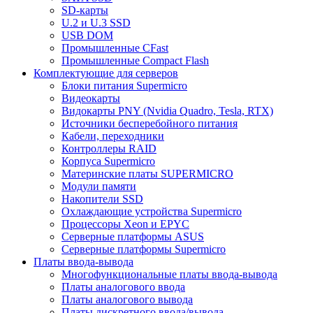
SD-карты
U.2 и U.3 SSD
USB DOM
Промышленные CFast
Промышленные Compact Flash
Комплектующие для серверов
Блоки питания Supermicro
Видеокарты
Видокарты PNY (Nvidia Quadro, Tesla, RTX)
Источники бесперебойного питания
Кабели, переходники
Контроллеры RAID
Корпуса Supermicro
Материнские платы SUPERMICRO
Модули памяти
Накопители SSD
Охлаждающие устройства Supermicro
Процессоры Xeon и EPYC
Серверные платформы ASUS
Серверные платформы Supermicro
Платы ввода-вывода
Многофункциональные платы ввода-вывода
Платы аналогового ввода
Платы аналогового вывода
Платы дискретного ввода/вывода