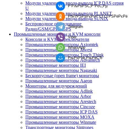
Модули удаленного ввода-вывода ICP DAS серия
Р’РљРѕРЅС‚Р°РєС‚Рµ
U
Модули удаленного ввода-вывода PLANET
РћРґРЅРѕРєР»Р°СЃСЃРЅРёРєРё
Модули удаленного ввода-вывода SUNIX
Беспроводное оборудование
Telegram
Радио/GSM/GPRS/GPS
Промышленные мониторы и KVM консоли
Viber
Консоли и KVM переключатели
Промышленные мониторы Axiomtek
WhatsApp
Промышленные мониторы Jawest
Промышленные мониторы Touch Think
РњРѕР№ РњРёСЂ
Промышленные мониторы Advantech
Промышленные мониторы IEI
Промышленные мониторы Nagasaki
Бескорпусные (open frame) мониторы
Промышленные мониторы Aaeon
Мониторы для медучреждений
Промышленные мониторы Adlink
Промышленные мониторы Arbor
Промышленные мониторы Arestech
Промышленные мониторы Cincoze
Промышленные мониторы ICP DAS
Промышленные мониторы MOXA
Промышленные мониторы Winmate
Транспортные мониторы Sintrones