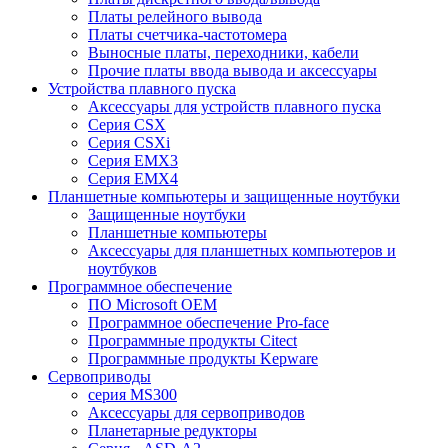
Платы релейного вывода
Платы счетчика-частотомера
Выносные платы, переходники, кабели
Прочие платы ввода вывода и аксессуары
Устройства плавного пуска
Аксессуары для устройств плавного пуска
Серия CSX
Серия CSXi
Серия EMX3
Серия EMX4
Планшетные компьютеры и защищенные ноутбуки
Защищенные ноутбуки
Планшетные компьютеры
Аксессуары для планшетных компьютеров и
ноутбуков
Программное обеспечение
ПО Microsoft OEM
Программное обеспечение Pro-face
Программные продукты Citect
Программные продукты Kepware
Сервоприводы
серия MS300
Аксессуары для сервоприводов
Планетарные редукторы