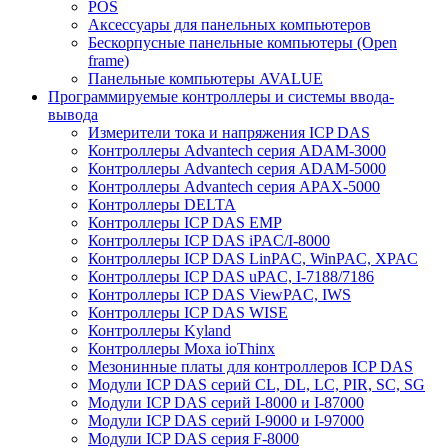
POS
Аксессуары для панельных компьютеров
Бескорпусные панельные компьютеры (Open
frame)
Панельные компьютеры AVALUE
Программируемые контроллеры и системы ввода-
вывода
Измерители тока и напряжения ICP DAS
Контроллеры Advantech серия ADAM-3000
Контроллеры Advantech серия ADAM-5000
Контроллеры Advantech серия APAX-5000
Контроллеры DELTA
Контроллеры ICP DAS EMP
Контроллеры ICP DAS iPAC/I-8000
Контроллеры ICP DAS LinPAC, WinPAC, XPAC
Контроллеры ICP DAS uPAC, I-7188/7186
Контроллеры ICP DAS ViewPAC, IWS
Контроллеры ICP DAS WISE
Контроллеры Kyland
Контроллеры Moxa ioThinx
Мезонинные платы для контроллеров ICP DAS
Модули ICP DAS серий CL, DL, LC, PIR, SC, SG
Модули ICP DAS серий I-8000 и I-87000
Модули ICP DAS серий I-9000 и I-97000
Модули ICP DAS серия F-8000