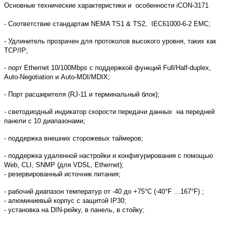
Основные
технические характеристики и
особенности
i
CON-3171
- Соответствие стандартам NEMA TS1 & TS2,
IEC61000-6-2 EMC;
- Удлинитель прозрачен для протоколов высокого уровня, таких как
TCP/IP;
-
порт
Ethernet
10/100Mbps
с
поддержкой
функций
Full/Half-duplex
,
Auto-Negotiation
и
Auto-MDI/MDIX;
- Порт расширителя (RJ-11 и терминальный блок);
- светодиодный индикатор скорости передачи данных
на передней
панели с 10 диапазонами;
- поддержка внешних сторожевых таймеров;
- поддержка удаленной настройки и конфигурирования с помощью
Web
, CLI, SNMP (для VDSL, Ethernet);
- резервированный источник питания;
- рабочий диапазон температур от -40 до +
75°C (
-40°F …167°F) ;
-
алюминиевый корпус с защитой IP30;
- установка на DIN-рейку, в панель, в стойку;