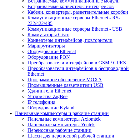
Встраиваемые коммуникационные модули
Встраиваемые конвертеры интерфейсов
Кабели, конвертеры, разветвительные коробки
Коммуникационные серверы Ethernet - RS-
232/422/485
Коммуникационные серверы Ethernet - USB
Коммутаторы Cisco
Конвертеры интерфейсов, повторители
Маршрутизаторы
Оборудование Ethercat
Оборудование PON
Преобразователи интерфейсов в GSM / GPRS
Преобразователи интерфейсов в беспроводной
Ethernet
Программное обеспечение MOXA
Промышленные разветвители USB
Удлинители Ethernet
Устройства ZigBee
IP телефония
Оборудование Kyland
Панельные компьютеры и рабочие станции
Панельные компьютеры Axiomtek
Панельные компьютеры Yentek
Переносные рабочие станции
Шасси для переносной рабочей станции