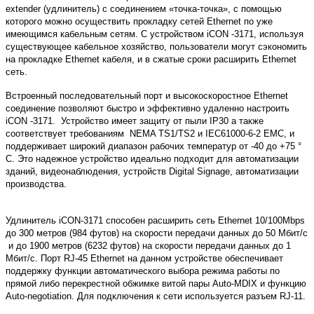
extender
(удлинитель) с соединением «точка-точка», с помощью
которого можно осуществить прокладку сетей Ethernet по уже
имеющимся кабельным сетям. С устройством
iCON
-3171, используя
существующее кабельное хозяйство, пользователи могут сэкономить
на прокладке
Ethernet
кабеля, и в сжатые сроки расширить Ethernet
сеть.
Встроенный последовательный порт и высокоскоростное
Ethernet
соединение позволяют быстро и эффективно удаленно настроить
iCON
-3171.
Устройство имеет защиту от пыли
IP
30 а также
соответствует требованиям
NEMA TS1/TS2 и IEC61000-6-2 EMC, и
поддерживает широкий диапазон рабочих температур от -40 до +75 °
C. Это надежное устройство идеально подходит для автоматизации
зданий, видеонаблюдения, устройств Digital Signage, автоматизации
производства.
Удлинитель
i
CON-3171 способен расширить сеть Ethernet
10/100
Mbps
до
300 метров (
984 футов) на скорости передачи данных до 50
Мбит/с
и до
1900 метров (
6232 футов) на скорости передачи данных до 1
Мбит/с. Порт RJ-45 Ethernet на данном устройстве обеспечивает
поддержку функции
автоматического выбора режима работы по
прямой либо перекрестной обжимке витой пары
Auto-MDIX и функцию
Auto
-
negotiation
. Для подключения к сети используется разъем RJ-11.