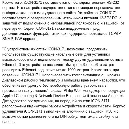
Кроме того,
i
CON-3171 поставляется с последовательным RS-232
портом. Его настройка осуществляется с помощью переключателя
выбора локального или удаленного сайта. Устройство
i
CON-3171
поставляется с резервированным источником питания 12-32
V
DC
с
защитой от подключения с неправильной полярностью и защитой
от
перегрузки. Серия
i
CON-3171 также поддерживает
ряд
дополнительных функций, таких как поддержка протоколов TCP/IP,
SNMP,
F
/
W
upgrade
.
"С устройством Axiomtek
i
CON-3171 возможно
продолжить
использовать существующие кабельные сети для установки
высокоскоростного
подключения между двумя удаленными сетями
Ethernet. Это устройство позволяет быстро и без особых затрат
расширить Ethernet подключение до
1900 метров. Кроме того, при
создании
i
CON-3171
использовались комплектующие с широким
диапазоном рабочих температур и большим временем наработки, что
обеспечивает
долгую бесперебойную работу устройства в
промышленных условиях", сказал
Philip
Wei
, менеджер по продукции
Applied
Computing
&
Network
Device
Business
Unit
компании
Axiomtek.
Для удобства обслуживания, на передней панели
i
CON-3171
расположены индикаторы работы устройства и скорости сети. Корпус
удлинителя
i
CON-3171 выполнен из алюминия с защитой
IP
30 и с
возможностью крепления его на DIN-рейку, монтажа в стойку или
панель.