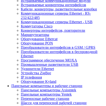
Встраиваемые коммуникационные модули
Встраиваемые конвертеры интерфейсов
Кабели, конвертеры, разветвительные коробки
Коммуникационные серверы Ethernet - RS-
232/422/485
Коммуникационные серверы Ethernet - USB
Коммутаторы Cisco
Конвертеры интерфейсов, повторители
Маршрутизаторы
Оборудование Ethercat
Оборудование PON
Преобразователи интерфейсов в GSM / GPRS
Преобразователи интерфейсов в беспроводной
Ethernet
Программное обеспечение MOXA
Промышленные разветвители USB
Удлинители Ethernet
Устройства ZigBee
IP телефония
Оборудование Kyland
Панельные компьютеры и рабочие станции
Панельные компьютеры Axiomtek
Панельные компьютеры Yentek
Переносные рабочие станции
Шасси для переносной рабочей станции