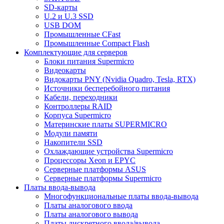
SD-карты
U.2 и U.3 SSD
USB DOM
Промышленные CFast
Промышленные Compact Flash
Комплектующие для серверов
Блоки питания Supermicro
Видеокарты
Видокарты PNY (Nvidia Quadro, Tesla, RTX)
Источники бесперебойного питания
Кабели, переходники
Контроллеры RAID
Корпуса Supermicro
Материнские платы SUPERMICRO
Модули памяти
Накопители SSD
Охлаждающие устройства Supermicro
Процессоры Xeon и EPYC
Серверные платформы ASUS
Серверные платформы Supermicro
Платы ввода-вывода
Многофункциональные платы ввода-вывода
Платы аналогового ввода
Платы аналогового вывода
Платы дискретного ввода/вывода