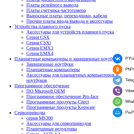
Платы релейного вывода
Платы счетчика-частотомера
Выносные платы, переходники, кабели
Прочие платы ввода вывода и аксессуары
Устройства плавного пуска
Аксессуары для устройств плавного пуска
Серия CSX
Серия CSXi
Серия EMX3
Серия EMX4
Р’Р
Планшетные компьютеры и защищенные ноутбуки
Защищенные ноутбуки
РћР
Планшетные компьютеры
Аксессуары для планшетных компьютеров и
Tele
ноутбуков
Программное обеспечение
Vibe
ПО Microsoft OEM
Программное обеспечение Pro-face
Wha
Программные продукты Citect
Программные продукты Kepware
РњР
Сервоприводы
серия MS300
Аксессуары для сервоприводов
Планетарные редукторы