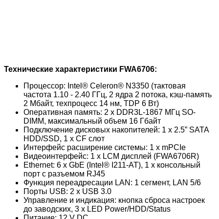
Технические характеристики FWA6706:
Процессор: Intel® Celeron® N3350 (тактовая
частота 1.10 - 2.40 ГГц, 2 ядра 2 потока, кэш-память
2 Мбайт, техпроцесс 14 нм, TDP 6 Вт)
Оперативная память: 2 х DDR3L-1867 МГц SO-
DIMM, максимальный объем 16 Гбайт
Подключение дисковых накопителей: 1 x 2.5” SATA
HDD/SSD, 1 х CF слот
Интерфейс расширение системы: 1 х mPCIe
Видеоинтерфейс: 1 x LCM дисплей (FWA6706R)
Ethernet: 6 x GbE (Intel® I211-AT), 1 х консольный
порт с разъемом RJ45
Функция переадресации LAN: 1 сегмент, LAN 5/6
Порты USB: 2 х USB 3.0
Управление и индикация: кнопка сброса настроек
до заводских, 3 х LED Power/HDD/Status
Питание: 12 V DC