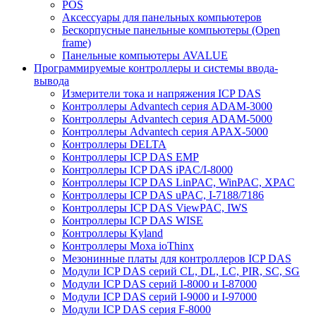
POS
Аксессуары для панельных компьютеров
Бескорпусные панельные компьютеры (Open
frame)
Панельные компьютеры AVALUE
Программируемые контроллеры и системы ввода-
вывода
Измерители тока и напряжения ICP DAS
Контроллеры Advantech серия ADAM-3000
Контроллеры Advantech серия ADAM-5000
Контроллеры Advantech серия APAX-5000
Контроллеры DELTA
Контроллеры ICP DAS EMP
Контроллеры ICP DAS iPAC/I-8000
Контроллеры ICP DAS LinPAC, WinPAC, XPAC
Контроллеры ICP DAS uPAC, I-7188/7186
Контроллеры ICP DAS ViewPAC, IWS
Контроллеры ICP DAS WISE
Контроллеры Kyland
Контроллеры Moxa ioThinx
Мезонинные платы для контроллеров ICP DAS
Модули ICP DAS серий CL, DL, LC, PIR, SC, SG
Модули ICP DAS серий I-8000 и I-87000
Модули ICP DAS серий I-9000 и I-97000
Модули ICP DAS серия F-8000