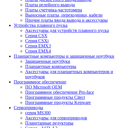
Платы релейного вывода
Платы счетчика-частотомера
Выносные платы, переходники, кабели
Прочие платы ввода вывода и аксессуары
Устройства плавного пуска
Аксессуары для устройств плавного пуска
Серия CSX
Серия CSXi
Серия EMX3
Серия EMX4
Планшетные компьютеры и защищенные ноутбуки
Защищенные ноутбуки
Планшетные компьютеры
Аксессуары для планшетных компьютеров и
ноутбуков
Программное обеспечение
ПО Microsoft OEM
Программное обеспечение Pro-face
Программные продукты Citect
Программные продукты Kepware
Сервоприводы
серия MS300
Аксессуары для сервоприводов
Планетарные редукторы