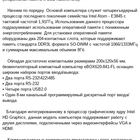
Начнем по порядку. Основой компьютера служит четырехъядерный
процессор последнего поколения семейства Intel Atom - E3845 с
тактовой частотой 1,91ГГц. Использование данного процессора
подразумевает использование оперативной памяти с пониженным
энергопотреблением. Для установки оперативной памяти
оборудованы два 204-контактных слота, которые поддерживают
память стандарта DDR3L формата SO-DIMM с частотой 1066/1333МГц
и суммарным максимальным объемом 8Гб.
Обладая достаточно компактными размерами 200х120х56 мм,
безвентиляторный компактный компьютер eBOX620-841-FL оснащен
широким набором портов ввода\вывода:
• Два порта RS-232\422\485
• Два порта RS-232
• Четыре порта USB2.0
• Один 8-ми канальный программируемый дискретный порт ввода/
вывода
Благодаря интегрированному в процессор графическому ядру Intel
HD Graphics, данная модель компьютера поддерживает работу с
двумя дисплеями, подключенными через видеоинтерфейсы VGA и
HDMI.
Коммуникационные возможности представлены тоже достаточно