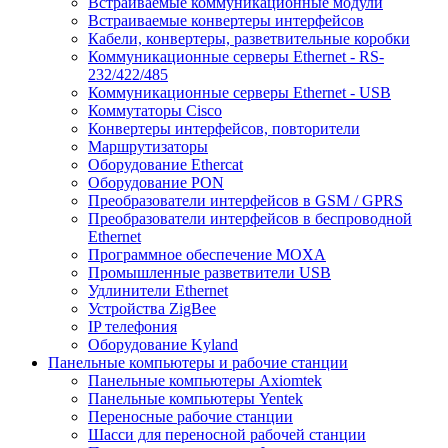
Встраиваемые коммуникационные модули
Встраиваемые конвертеры интерфейсов
Кабели, конвертеры, разветвительные коробки
Коммуникационные серверы Ethernet - RS-
232/422/485
Коммуникационные серверы Ethernet - USB
Коммутаторы Cisco
Конвертеры интерфейсов, повторители
Маршрутизаторы
Оборудование Ethercat
Оборудование PON
Преобразователи интерфейсов в GSM / GPRS
Преобразователи интерфейсов в беспроводной
Ethernet
Программное обеспечение MOXA
Промышленные разветвители USB
Удлинители Ethernet
Устройства ZigBee
IP телефония
Оборудование Kyland
Панельные компьютеры и рабочие станции
Панельные компьютеры Axiomtek
Панельные компьютеры Yentek
Переносные рабочие станции
Шасси для переносной рабочей станции