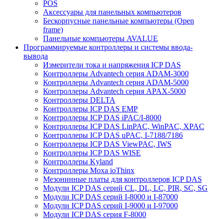
POS
Аксессуары для панельных компьютеров
Бескорпусные панельные компьютеры (Open
frame)
Панельные компьютеры AVALUE
Программируемые контроллеры и системы ввода-
вывода
Измерители тока и напряжения ICP DAS
Контроллеры Advantech серия ADAM-3000
Контроллеры Advantech серия ADAM-5000
Контроллеры Advantech серия APAX-5000
Контроллеры DELTA
Контроллеры ICP DAS EMP
Контроллеры ICP DAS iPAC/I-8000
Контроллеры ICP DAS LinPAC, WinPAC, XPAC
Контроллеры ICP DAS uPAC, I-7188/7186
Контроллеры ICP DAS ViewPAC, IWS
Контроллеры ICP DAS WISE
Контроллеры Kyland
Контроллеры Moxa ioThinx
Мезонинные платы для контроллеров ICP DAS
Модули ICP DAS серий CL, DL, LC, PIR, SC, SG
Модули ICP DAS серий I-8000 и I-87000
Модули ICP DAS серий I-9000 и I-97000
Модули ICP DAS серия F-8000