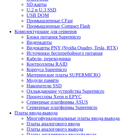
SD-карты
U.2 и U.3 SSD
USB DOM
Промышленные CFast
Промышленные Compact Flash
Комплектующие для серверов
Блоки питания Supermicro
Видеокарты
Видокарты PNY (Nvidia Quadro, Tesla, RTX)
Источники бесперебойного питания
Кабели, переходники
Контроллеры RAID
Корпуса Supermicro
Материнские платы SUPERMICRO
Модули памяти
Накопители SSD
Охлаждающие устройства Supermicro
Процессоры Xeon и EPYC
Серверные платформы ASUS
Серверные платформы Supermicro
Платы ввода-вывода
Многофункциональные платы ввода-вывода
Платы аналогового ввода
Платы аналогового вывода
Платы дискретного ввода/вывода