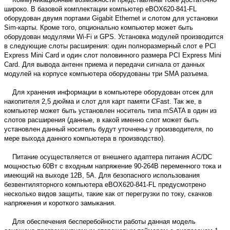
широко. В базовой комплектации компьютер eBOX620-841-FL
оборудован двумя портами Gigabit Ethernet и слотом для установки
Sim-карты. Кроме того, опционально компьютер может быть
оборудован модулями Wi-Fi и GPS. Установка модулей производится
в следующие слоты расширения: один полноразмерный слот e PCI
Express Mini Card и один слот половинного размера PCI Express Mini
Card. Для вывода антенн приема и передачи сигнала от данных
модулей на корпусе компьютера оборудованы три SMA разъема.
Для хранения информации в компьютере оборудован отсек для
накопителя 2,5 дюйма и слот для карт памяти CFast. Так же, в
компьютер может быть установлен носитель типа mSATA в один из
слотов расширения (данные, в какой именно слот может быть
установлен данный носитель будут уточнены у производителя, по
мере выхода данного компьютера в производство).
Питание осуществляется от внешнего адаптера питания AC/DC
мощностью 60Вт с входным напряжение 90-264В переменного тока и
имеющий на выходе 12В, 5А. Для безопасного использования
безвентиляторного компьютера eBOX620-841-FL предусмотрено
несколько видов защиты, такие как от перегрузки по току, скачков
напряжения и короткого замыкания.
Для обеспечения бесперебойности работы данная модель