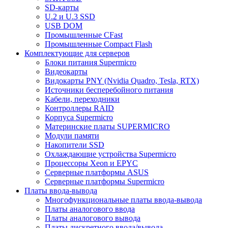
SD-карты
U.2 и U.3 SSD
USB DOM
Промышленные CFast
Промышленные Compact Flash
Комплектующие для серверов
Блоки питания Supermicro
Видеокарты
Видокарты PNY (Nvidia Quadro, Tesla, RTX)
Источники бесперебойного питания
Кабели, переходники
Контроллеры RAID
Корпуса Supermicro
Материнские платы SUPERMICRO
Модули памяти
Накопители SSD
Охлаждающие устройства Supermicro
Процессоры Xeon и EPYC
Серверные платформы ASUS
Серверные платформы Supermicro
Платы ввода-вывода
Многофункциональные платы ввода-вывода
Платы аналогового ввода
Платы аналогового вывода
Платы дискретного ввода/вывода