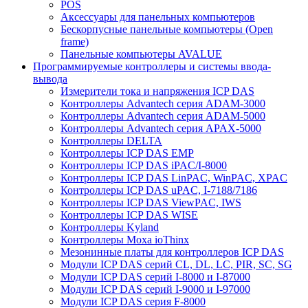
POS
Аксессуары для панельных компьютеров
Бескорпусные панельные компьютеры (Open
frame)
Панельные компьютеры AVALUE
Программируемые контроллеры и системы ввода-
вывода
Измерители тока и напряжения ICP DAS
Контроллеры Advantech серия ADAM-3000
Контроллеры Advantech серия ADAM-5000
Контроллеры Advantech серия APAX-5000
Контроллеры DELTA
Контроллеры ICP DAS EMP
Контроллеры ICP DAS iPAC/I-8000
Контроллеры ICP DAS LinPAC, WinPAC, XPAC
Контроллеры ICP DAS uPAC, I-7188/7186
Контроллеры ICP DAS ViewPAC, IWS
Контроллеры ICP DAS WISE
Контроллеры Kyland
Контроллеры Moxa ioThinx
Мезонинные платы для контроллеров ICP DAS
Модули ICP DAS серий CL, DL, LC, PIR, SC, SG
Модули ICP DAS серий I-8000 и I-87000
Модули ICP DAS серий I-9000 и I-97000
Модули ICP DAS серия F-8000