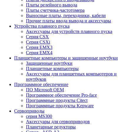
Платы релейного вывода
Платы счетчика-частотомера
Выносные платы, переходники, кабели
Прочие платы ввода вывода и аксессуары
Устройства плавного пуска
Аксессуары для устройств плавного пуска
Серия CSX
Серия CSXi
Серия EMX3
Серия EMX4
Планшетные компьютеры и защищенные ноутбуки
Защищенные ноутбуки
Планшетные компьютеры
Аксессуары для планшетных компьютеров и
ноутбуков
Программное обеспечение
ПО Microsoft OEM
Программное обеспечение Pro-face
Программные продукты Citect
Программные продукты Kepware
Сервоприводы
серия MS300
Аксессуары для сервоприводов
Планетарные редукторы