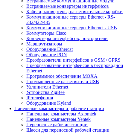
Встраиваемые коммуникационные модули
Встраиваемые конвертеры интерфейсов
Кабели, конвертеры, разветвительные коробки
Коммуникационные серверы Ethernet - RS-
232/422/485
Коммуникационные серверы Ethernet - USB
Коммутаторы Cisco
Конвертеры интерфейсов, повторители
Маршрутизаторы
Оборудование Ethercat
Оборудование PON
Преобразователи интерфейсов в GSM / GPRS
Преобразователи интерфейсов в беспроводной
Ethernet
Программное обеспечение MOXA
Промышленные разветвители USB
Удлинители Ethernet
Устройства ZigBee
IP телефония
Оборудование Kyland
Панельные компьютеры и рабочие станции
Панельные компьютеры Axiomtek
Панельные компьютеры Yentek
Переносные рабочие станции
Шасси для переносной рабочей станции