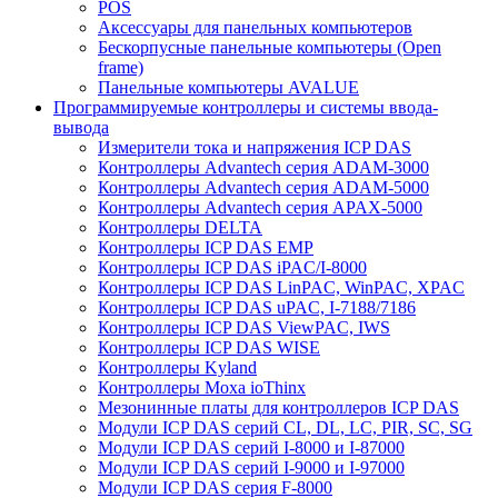
POS
Аксессуары для панельных компьютеров
Бескорпусные панельные компьютеры (Open
frame)
Панельные компьютеры AVALUE
Программируемые контроллеры и системы ввода-
вывода
Измерители тока и напряжения ICP DAS
Контроллеры Advantech серия ADAM-3000
Контроллеры Advantech серия ADAM-5000
Контроллеры Advantech серия APAX-5000
Контроллеры DELTA
Контроллеры ICP DAS EMP
Контроллеры ICP DAS iPAC/I-8000
Контроллеры ICP DAS LinPAC, WinPAC, XPAC
Контроллеры ICP DAS uPAC, I-7188/7186
Контроллеры ICP DAS ViewPAC, IWS
Контроллеры ICP DAS WISE
Контроллеры Kyland
Контроллеры Moxa ioThinx
Мезонинные платы для контроллеров ICP DAS
Модули ICP DAS серий CL, DL, LC, PIR, SC, SG
Модули ICP DAS серий I-8000 и I-87000
Модули ICP DAS серий I-9000 и I-97000
Модули ICP DAS серия F-8000