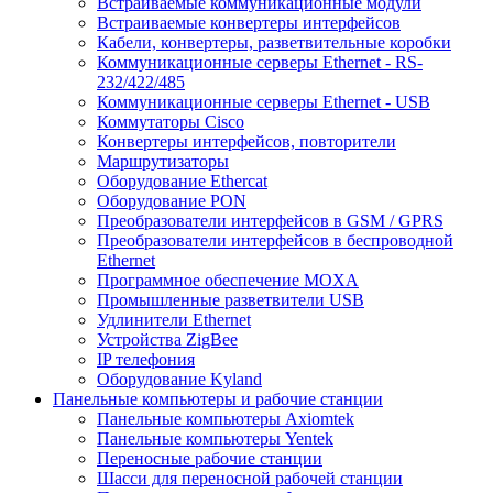
Встраиваемые коммуникационные модули
Встраиваемые конвертеры интерфейсов
Кабели, конвертеры, разветвительные коробки
Коммуникационные серверы Ethernet - RS-
232/422/485
Коммуникационные серверы Ethernet - USB
Коммутаторы Cisco
Конвертеры интерфейсов, повторители
Маршрутизаторы
Оборудование Ethercat
Оборудование PON
Преобразователи интерфейсов в GSM / GPRS
Преобразователи интерфейсов в беспроводной
Ethernet
Программное обеспечение MOXA
Промышленные разветвители USB
Удлинители Ethernet
Устройства ZigBee
IP телефония
Оборудование Kyland
Панельные компьютеры и рабочие станции
Панельные компьютеры Axiomtek
Панельные компьютеры Yentek
Переносные рабочие станции
Шасси для переносной рабочей станции