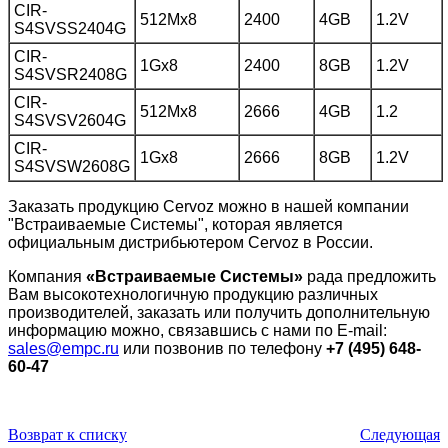
CIR-
512Mx8
2400
4GB
1.2V
S4SVSS2404G
CIR-
1Gx8
2400
8GB
1.2V
S4SVSR2408G
CIR-
512Mx8
2666
4GB
1.2
S4SVSV2604G
CIR-
1Gx8
2666
8GB
1.2V
S4SVSW2608G
Заказать продукцию Cervoz можно в нашей компании
"Встраиваемые Системы", которая является
официальным дистрибьютером Cervoz в России.
Компания
«Встраиваемые Cистемы»
рада предложить
Вам высокотехнологичную продукцию различных
производителей, заказать или получить дополнительную
информацию можно, связавшись с нами по E-mail:
sales@empc.ru
или позвонив по телефону
+7 (495) 648-
60-47
Возврат к списку
Следующая