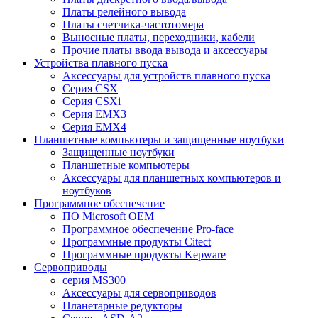
Платы релейного вывода
Платы счетчика-частотомера
Выносные платы, переходники, кабели
Прочие платы ввода вывода и аксессуары
Устройства плавного пуска
Аксессуары для устройств плавного пуска
Серия CSX
Серия CSXi
Серия EMX3
Серия EMX4
Планшетные компьютеры и защищенные ноутбуки
Защищенные ноутбуки
Планшетные компьютеры
Аксессуары для планшетных компьютеров и
ноутбуков
Программное обеспечение
ПО Microsoft OEM
Программное обеспечение Pro-face
Программные продукты Citect
Программные продукты Kepware
Сервоприводы
серия MS300
Аксессуары для сервоприводов
Планетарные редукторы