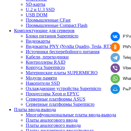
SD-карты
U.2 и U.3 SSD
USB DOM
Промышленные CFast
Промышленные Compact Flash
Комплектующие для серверов
Блоки питания Supermicro
Р’Р
Видеокарты
Видокарты PNY (Nvidia Quadro, Tesla, RTX)
РћР
Источники бесперебойного питания
Кабели, переходники
Tele
Контроллеры RAID
Корпуса Supermicro
Vibe
Материнские платы SUPERMICRO
Модули памяти
Wha
Накопители SSD
Охлаждающие устройства Supermicro
РњР
Процессоры Xeon и EPYC
Серверные платформы ASUS
Серверные платформы Supermicro
Платы ввода-вывода
Многофункциональные платы ввода-вывода
Платы аналогового ввода
Платы аналогового вывода
Платы дискретного ввода/вывода