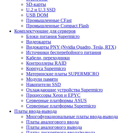
SD-карты
U.2 и U.3 SSD
USB DOM
Промышленные CFast
Промышленные Compact Flash
Комплектующие для серверов
Блоки питания Supermicro
Видеокарты
Видокарты PNY (Nvidia Quadro, Tesla, RTX)
Источники бесперебойного питания
Кабели, переходники
Контроллеры RAID
Корпуса Supermicro
Материнские платы SUPERMICRO
Модули памяти
Накопители SSD
Охлаждающие устройства Supermicro
Процессоры Xeon и EPYC
Серверные платформы ASUS
Серверные платформы Supermicro
Платы ввода-вывода
Многофункциональные платы ввода-вывода
Платы аналогового ввода
Платы аналогового вывода
Платы дискретного ввода/вывода