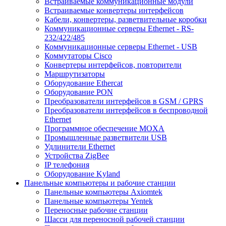
Встраиваемые коммуникационные модули
Встраиваемые конвертеры интерфейсов
Кабели, конвертеры, разветвительные коробки
Коммуникационные серверы Ethernet - RS-
232/422/485
Коммуникационные серверы Ethernet - USB
Коммутаторы Cisco
Конвертеры интерфейсов, повторители
Маршрутизаторы
Оборудование Ethercat
Оборудование PON
Преобразователи интерфейсов в GSM / GPRS
Преобразователи интерфейсов в беспроводной
Ethernet
Программное обеспечение MOXA
Промышленные разветвители USB
Удлинители Ethernet
Устройства ZigBee
IP телефония
Оборудование Kyland
Панельные компьютеры и рабочие станции
Панельные компьютеры Axiomtek
Панельные компьютеры Yentek
Переносные рабочие станции
Шасси для переносной рабочей станции