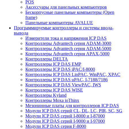
POS
Аксессуары для панельных компьютеров
Бескорпусные панельные компьютеры (Open
frame)
Панельные компьютеры AVALUE
Программируемые контроллеры и системы ввода-
вывода
Измерители тока и напряжения ICP DAS
Контроллеры Advantech серия ADAM-3000
Контроллеры Advantech серия ADAM-5000
Контроллеры Advantech серия APAX-5000
Контроллеры DELTA
Контроллеры ICP DAS EMP
Контроллеры ICP DAS iPAC/I-8000
Контроллеры ICP DAS LinPAC, WinPAC, XPAC
Контроллеры ICP DAS uPAC, I-7188/7186
Контроллеры ICP DAS ViewPAC, IWS
Контроллеры ICP DAS WISE
Контроллеры Kyland
Контроллеры Moxa ioThinx
Мезонинные платы для контроллеров ICP DAS
Модули ICP DAS серий CL, DL, LC, PIR, SC, SG
Модули ICP DAS серий I-8000 и I-87000
Модули ICP DAS серий I-9000 и I-97000
Модули ICP DAS серия F-8000