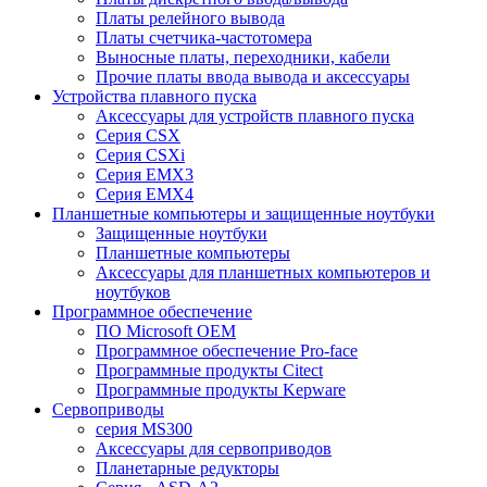
Платы релейного вывода
Платы счетчика-частотомера
Выносные платы, переходники, кабели
Прочие платы ввода вывода и аксессуары
Устройства плавного пуска
Аксессуары для устройств плавного пуска
Серия CSX
Серия CSXi
Серия EMX3
Серия EMX4
Планшетные компьютеры и защищенные ноутбуки
Защищенные ноутбуки
Планшетные компьютеры
Аксессуары для планшетных компьютеров и
ноутбуков
Программное обеспечение
ПО Microsoft OEM
Программное обеспечение Pro-face
Программные продукты Citect
Программные продукты Kepware
Сервоприводы
серия MS300
Аксессуары для сервоприводов
Планетарные редукторы