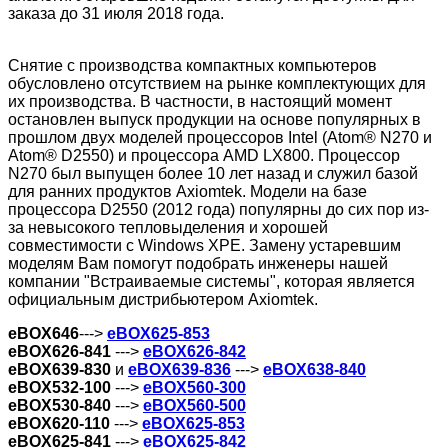
заказа до 31 июля 2018 года.
Снятие с производства компактных компьютеров
обусловлено отсутствием на рынке комплектующих для
их производства. В частности, в настоящий момент
остановлен выпуск продукции на основе популярных в
прошлом двух моделей процессоров Intel (Atom® N270 и
Atom® D2550) и процессора AMD LX800. Процессор
N270 был выпущен более 10 лет назад и служил базой
для ранних продуктов Axiomtek. Модели на базе
процессора D2550 (2012 года) популярны до сих пор из-
за невысокого тепловыделения и хорошей
совместимости с Windows XPE. Замену устаревшим
моделям Вам помогут подобрать инженеры нашей
компании "Встраиваемые системы", которая является
официальным дистрибьютером Axiomtek.
eBOX646
---> ‎‎
eBOX625-853
eBOX626-841
--->
eBOX626-842
eBOX639-830
и
eBOX639-836
--->
eBOX638-840
eBOX532-100
--->
eBOX560-300
eBOX530-840
--->
eBOX560-500
eBOX620-110
--->
eBOX625-853
eBOX625-841
--->
eBOX625-842