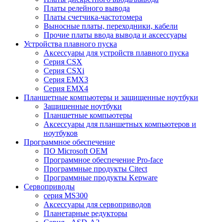
Платы релейного вывода
Платы счетчика-частотомера
Выносные платы, переходники, кабели
Прочие платы ввода вывода и аксессуары
Устройства плавного пуска
Аксессуары для устройств плавного пуска
Серия CSX
Серия CSXi
Серия EMX3
Серия EMX4
Планшетные компьютеры и защищенные ноутбуки
Защищенные ноутбуки
Планшетные компьютеры
Аксессуары для планшетных компьютеров и
ноутбуков
Программное обеспечение
ПО Microsoft OEM
Программное обеспечение Pro-face
Программные продукты Citect
Программные продукты Kepware
Сервоприводы
серия MS300
Аксессуары для сервоприводов
Планетарные редукторы