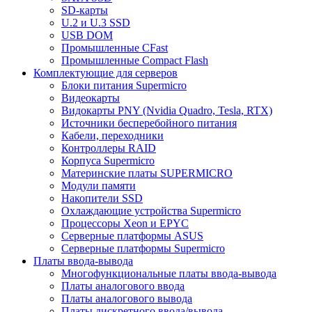
SD-карты
U.2 и U.3 SSD
USB DOM
Промышленные CFast
Промышленные Compact Flash
Комплектующие для серверов
Блоки питания Supermicro
Видеокарты
Видокарты PNY (Nvidia Quadro, Tesla, RTX)
Источники бесперебойного питания
Кабели, переходники
Контроллеры RAID
Корпуса Supermicro
Материнские платы SUPERMICRO
Модули памяти
Накопители SSD
Охлаждающие устройства Supermicro
Процессоры Xeon и EPYC
Серверные платформы ASUS
Серверные платформы Supermicro
Платы ввода-вывода
Многофункциональные платы ввода-вывода
Платы аналогового ввода
Платы аналогового вывода
Платы дискретного ввода/вывода