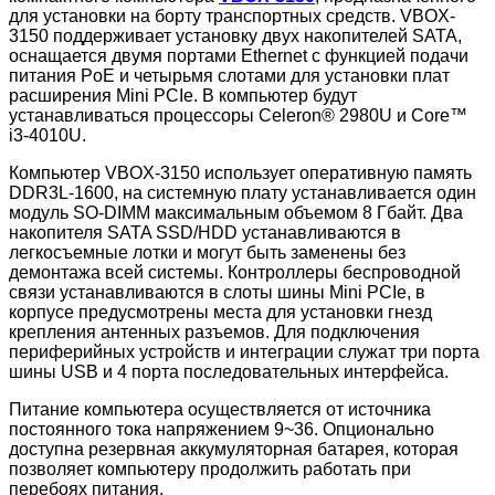
для установки на борту транспортных средств. VBOX-
3150 поддерживает установку двух накопителей SATA,
оснащается двумя портами Ethernet c функцией подачи
питания PoE и четырьмя слотами для установки плат
расширения Mini PCIe. В компьютер будут
устанавливаться процессоры Celeron® 2980U и Core™
i3-4010U.
Компьютер VBOX-3150 использует оперативную память
DDR3L-1600, на системную плату устанавливается один
модуль SO-DIMM максимальным объемом 8 Гбайт. Два
накопителя SATA SSD/HDD устанавливаются в
легкосъемные лотки и могут быть заменены без
демонтажа всей системы. Контроллеры беспроводной
связи устанавливаются в слоты шины Mini PCIe, в
корпусе предусмотрены места для установки гнезд
крепления антенных разъемов. Для подключения
периферийных устройств и интеграции служат три порта
шины USB и 4 порта последовательных интерфейса.
Питание компьютера осуществляется от источника
постоянного тока напряжением 9~36. Опционально
доступна резервная аккумуляторная батарея, которая
позволяет компьютеру продолжить работать при
перебоях питания.