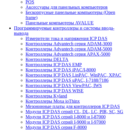
POS
Аксессуары для панельных компьютеров
Бескорпусные панельные компьютеры (Open
frame)
Панельные компьютеры AVALUE
Программируемые контроллеры и системы ввода-
вывода
Измерители тока и напряжения ICP DAS
Контроллеры Advantech серия ADAM-3000
Контроллеры Advantech серия ADAM-5000
Контроллеры Advantech серия APAX-5000
Контроллеры DELTA
Контроллеры ICP DAS EMP
Контроллеры ICP DAS iPAC/I-8000
Контроллеры ICP DAS LinPAC, WinPAC, XPAC
Контроллеры ICP DAS uPAC, I-7188/7186
Контроллеры ICP DAS ViewPAC, IWS
Контроллеры ICP DAS WISE
Контроллеры Kyland
Контроллеры Moxa ioThinx
Мезонинные платы для контроллеров ICP DAS
Модули ICP DAS серий CL, DL, LC, PIR, SC, SG
Модули ICP DAS серий I-8000 и I-87000
Модули ICP DAS серий I-9000 и I-97000
Модули ICP DAS серия F-8000