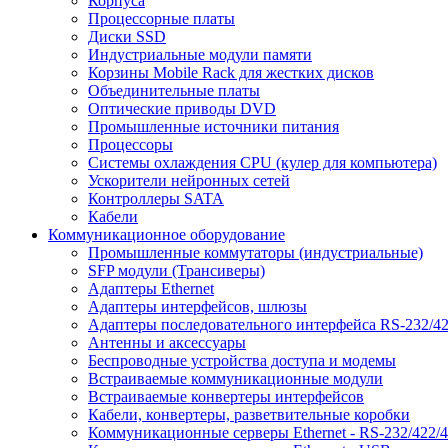
Корпуса
Процессорные платы
Диски SSD
Индустриальные модули памяти
Корзины Mobile Rack для жестких дисков
Объединительные платы
Оптические приводы DVD
Промышленные источники питания
Процессоры
Системы охлаждения CPU (кулер для компьютера)
Ускорители нейронных сетей
Контроллеры SATA
Кабели
Коммуникационное оборудование
Промышленные коммутаторы (индустриальные)
SFP модули (Трансиверы)
Адаптеры Ethernet
Адаптеры интерфейсов, шлюзы
Адаптеры последовательного интерфейса RS-232/42
Антенны и аксессуары
Беспроводные устройства доступа и модемы
Встраиваемые коммуникационные модули
Встраиваемые конвертеры интерфейсов
Кабели, конвертеры, разветвительные коробки
Коммуникационные серверы Ethernet - RS-232/422/