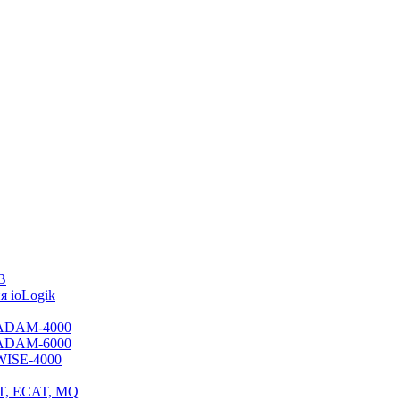
B
 ioLogik
я ADAM-4000
я ADAM-6000
 WISE-4000
ET, ECAT, MQ