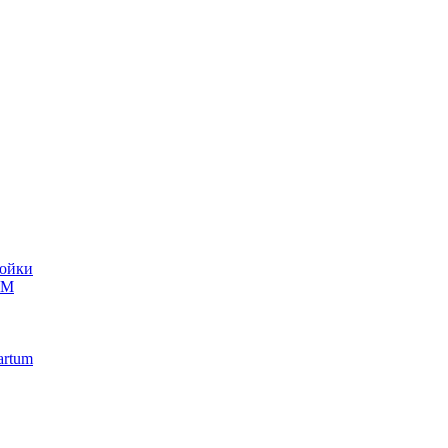
ойки
UM
artum