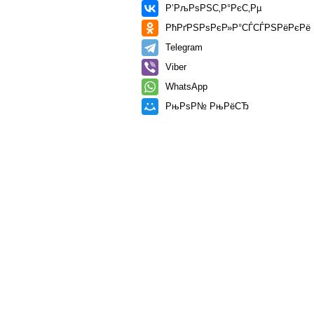
Р’РљРѕРЅС‚Р°РєС‚Рµ
РћРґРЅРѕРєР»Р°СЃСЃРЅРёРєРё
Telegram
Viber
WhatsApp
РњРѕР№ РњРёСЂ