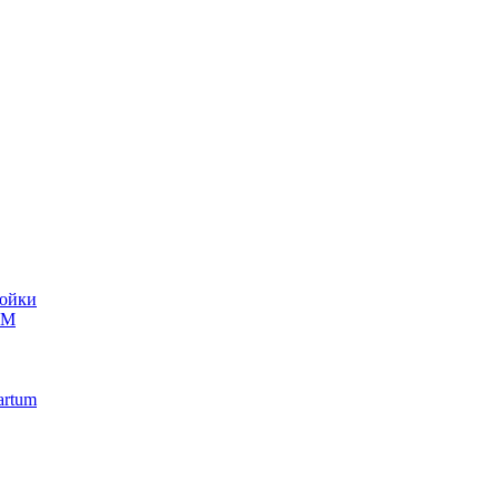
ойки
UM
artum