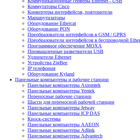
Коммуникационные серверы Ethernet - USB
Коммутаторы Cisco
Конвертеры интерфейсов, повторители
Маршрутизаторы
Оборудование Ethercat
Оборудование PON
Преобразователи интерфейсов в GSM / GPRS
Преобразователи интерфейсов в беспроводной Ether
Программное обеспечение MOXA
Промышленные разветвители USB
Удлинители Ethernet
Устройства ZigBee
IP телефония
Оборудование Kyland
Панельные компьютеры и рабочие станции
Панельные компьютеры Axiomtek
Панельные компьютеры Yentek
Переносные рабочие станции
Шасси для переносной рабочей станции
Панельные компьютеры Jetway
Панельные компьютеры ICP DAS
Киоск-системы
Панельные компьютеры AAEON
Панельные компьютеры Adlink
Панельные компьютеры Advantech