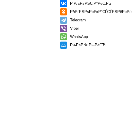
Р’РљРѕРЅС‚Р°РєС‚Рµ
РћРґРЅРѕРєР»Р°СЃСЃРЅРёРєРё
Telegram
Viber
WhatsApp
РњРѕР№ РњРёСЂ