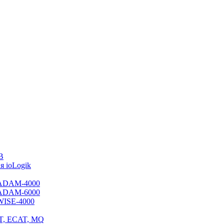
B
 ioLogik
я ADAM-4000
я ADAM-6000
 WISE-4000
ET, ECAT, MQ