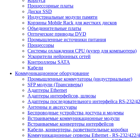
Корпуса
Процессорные платы
Диски SSD
Индустриальные модули памяти
Корзины Mobile Rack для жестких дисков
Объединительные платы
Оптические приводы DVD
Промышленные источники питания
Процессоры
Системы охлаждения CPU (кулер для компьютера)
Ускорители нейронных сетей
Контроллеры SATA
Кабели
Коммуникационное оборудование
Промышленные коммутаторы (индустриальные)
SFP модули (Трансиверы)
Адаптеры Ethernet
Адаптеры интерфейсов, шлюзы
Адаптеры последовательного интерфейса RS-232/42
Антенны и аксессуары
Беспроводные устройства доступа и модемы
Встраиваемые коммуникационные модули
Встраиваемые конвертеры интерфейсов
Кабели, конвертеры, разветвительные коробки
Коммуникационные серверы Ethernet - RS-232/422/