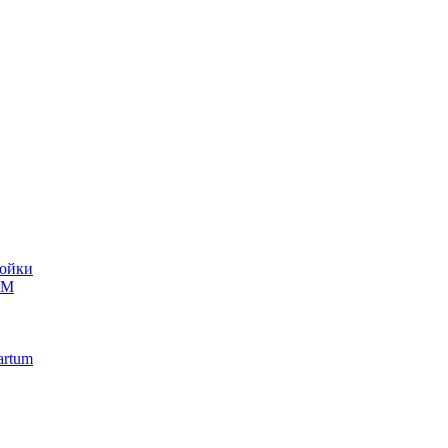
ойки
UM
artum