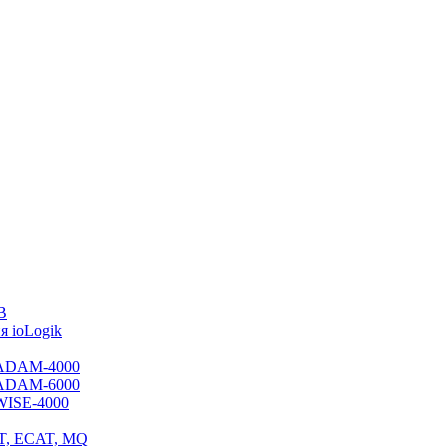
B
 ioLogik
я ADAM-4000
я ADAM-6000
 WISE-4000
ET, ECAT, MQ