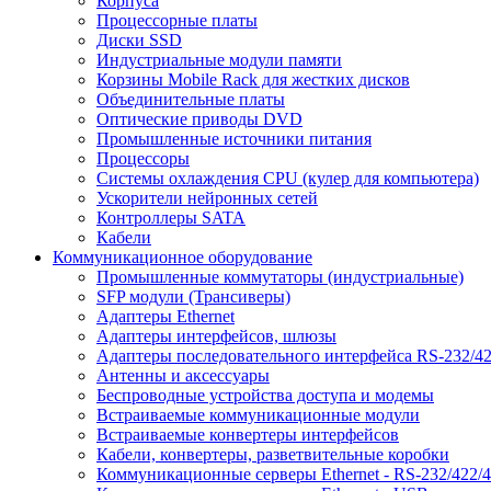
Корпуса
Процессорные платы
Диски SSD
Индустриальные модули памяти
Корзины Mobile Rack для жестких дисков
Объединительные платы
Оптические приводы DVD
Промышленные источники питания
Процессоры
Системы охлаждения CPU (кулер для компьютера)
Ускорители нейронных сетей
Контроллеры SATA
Кабели
Коммуникационное оборудование
Промышленные коммутаторы (индустриальные)
SFP модули (Трансиверы)
Адаптеры Ethernet
Адаптеры интерфейсов, шлюзы
Адаптеры последовательного интерфейса RS-232/42
Антенны и аксессуары
Беспроводные устройства доступа и модемы
Встраиваемые коммуникационные модули
Встраиваемые конвертеры интерфейсов
Кабели, конвертеры, разветвительные коробки
Коммуникационные серверы Ethernet - RS-232/422/