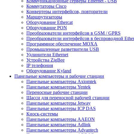
Коммуникационные серверы Ethernet - USB
Коммутаторы Cisco
Конвертеры интерфейсов, повторители
Маршрутизаторы
Оборудование Ethercat
Оборудование PON
Преобразователи интерфейсов в GSM / GPRS
Преобразователи интерфейсов в беспроводной Ether
Программное обеспечение MOXA
Промышленные разветвители USB
Удлинители Ethernet
Устройства ZigBee
IP телефония
Оборудование Kyland
Панельные компьютеры и рабочие станции
Панельные компьютеры Axiomtek
Панельные компьютеры Yentek
Переносные рабочие станции
Шасси для переносной рабочей станции
Панельные компьютеры Jetway
Панельные компьютеры ICP DAS
Киоск-системы
Панельные компьютеры AAEON
Панельные компьютеры Adlink
Панельные компьютеры Advantech