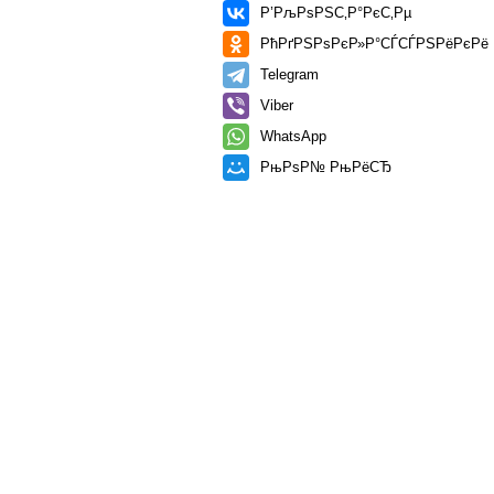
Р’РљРѕРЅС‚Р°РєС‚Рµ
РћРґРЅРѕРєР»Р°СЃСЃРЅРёРєРё
Telegram
Viber
WhatsApp
РњРѕР№ РњРёСЂ