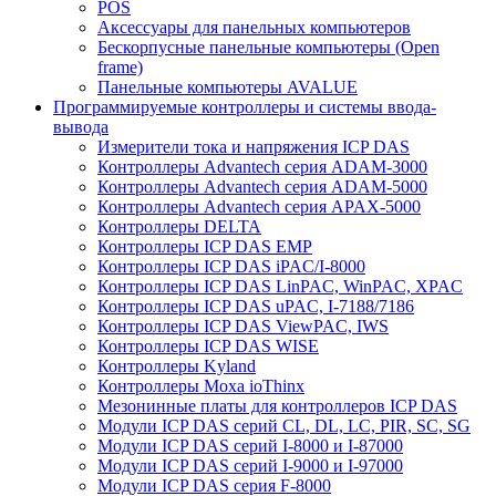
POS
Аксессуары для панельных компьютеров
Бескорпусные панельные компьютеры (Open
frame)
Панельные компьютеры AVALUE
Программируемые контроллеры и системы ввода-
вывода
Измерители тока и напряжения ICP DAS
Контроллеры Advantech серия ADAM-3000
Контроллеры Advantech серия ADAM-5000
Контроллеры Advantech серия APAX-5000
Контроллеры DELTA
Контроллеры ICP DAS EMP
Контроллеры ICP DAS iPAC/I-8000
Контроллеры ICP DAS LinPAC, WinPAC, XPAC
Контроллеры ICP DAS uPAC, I-7188/7186
Контроллеры ICP DAS ViewPAC, IWS
Контроллеры ICP DAS WISE
Контроллеры Kyland
Контроллеры Moxa ioThinx
Мезонинные платы для контроллеров ICP DAS
Модули ICP DAS серий CL, DL, LC, PIR, SC, SG
Модули ICP DAS серий I-8000 и I-87000
Модули ICP DAS серий I-9000 и I-97000
Модули ICP DAS серия F-8000