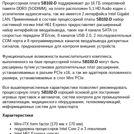
Процессорная плата
SB102-D
поддерживает до 16 ГБ оперативной
памяти DDR3 (SODIMM), на плате расположен 5.1 HD Audio кодек с
усилителем аудиосигнала, так же имеется 2 интерфейса Intel Gigabit
LAN. Применяемый в составе процессорной платы
SB102-D
набор
системной логики Intel H61 Express предоставляет расширенный
набор интерфейсов ввода/вывода, таких как 4 канала SATA со
скоростью передачи 3ГБ/сек, 8 каналов USB 2.0, 2 последовательных
COM порта и 8 программируемых каналов ввода/вывода дискретных
сигналов, предназначенных для контроля внешних устройств.
Функциональные возможности вычислительного комплекса,
выполненного на базе процессорной платы
SB102-D
могут быть
расширены путем установки дополнительных плат расширения,
устанавливаемых в разъем PCIe x16, а так же адаптеров половинного
размера, устанавливаемых в слот Mini PCIe.
Все вышеперечисленные характеристики позволяют рекомендовать
процессорную плату
SB102-D
хорошей основой для построения
игровых приставок и автоматов, систем контроля для промышленной
автоматизации, медицинского оборудования, телекоммуникаций,
информационных систем для транспорта.
Характеристики
Mini-ITX form factor (170 мм x 170 мм)
поддержка процессоров Intel Core 2 и 3 поколения
Intel H61 Express чипсет