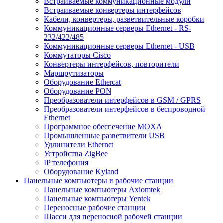
Встраиваемые коммуникационные модули
Встраиваемые конвертеры интерфейсов
Кабели, конвертеры, разветвительные коробки
Коммуникационные серверы Ethernet - RS-
232/422/485
Коммуникационные серверы Ethernet - USB
Коммутаторы Cisco
Конвертеры интерфейсов, повторители
Маршрутизаторы
Оборудование Ethercat
Оборудование PON
Преобразователи интерфейсов в GSM / GPRS
Преобразователи интерфейсов в беспроводной
Ethernet
Программное обеспечение MOXA
Промышленные разветвители USB
Удлинители Ethernet
Устройства ZigBee
IP телефония
Оборудование Kyland
Панельные компьютеры и рабочие станции
Панельные компьютеры Axiomtek
Панельные компьютеры Yentek
Переносные рабочие станции
Шасси для переносной рабочей станции