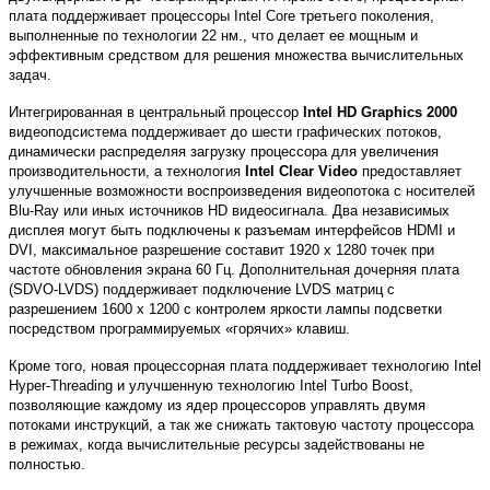
плата поддерживает процессоры Intel Core третьего поколения,
выполненные по технологии 22 нм., что делает ее мощным и
эффективным средством для решения множества вычислительных
задач.
Интегрированная в центральный процессор
Intel HD Graphics 2000
видеоподсистема поддерживает до шести графических потоков,
динамически распределяя загрузку процессора для увеличения
производительности, а технология
Intel Clear Video
предоставляет
улучшенные возможности воспроизведения видеопотока с носителей
Blu-Ray или иных источников HD видеосигнала. Два независимых
дисплея могут быть подключены к разъемам интерфейсов HDMI и
DVI, максимальное разрешение составит 1920 х 1280 точек при
частоте обновления экрана 60 Гц. Дополнительная дочерняя плата
(SDVO-LVDS) поддерживает подключение LVDS матриц с
разрешением 1600 х 1200 с контролем яркости лампы подсветки
посредством программируемых «горячих» клавиш.
Кроме того, новая процессорная плата поддерживает технологию Intel
Hyper-Threading и улучшенную технологию Intel Turbo Boost,
позволяющие каждому из ядер процессоров управлять двумя
потоками инструкций, а так же снижать тактовую частоту процессора
в режимах, когда вычислительные ресурсы задействованы не
полностью.