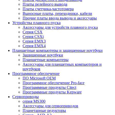
Платы релейного вывода
Платы счетчика-частотомера
Выносные платы, переходники, кабели
Прочие платы ввода вывода и аксессуары
Устройства плавного пуска
Аксессуары для устройств плавного пуска
Серия CSX
Серия CSXi
Серия EMX3
Серия EMX4
Планшетные компьютеры и защищенные ноутбуки
Защищенные ноутбуки
Планшетные компьютеры
Аксессуары для планшетных компьютеров и
ноутбуков
Программное обеспечение
ПО Microsoft OEM
Программное обеспечение Pro-face
Программные продукты Citect
Программные продукты Kepware
Сервоприводы
серия MS300
Аксессуары для сервоприводов
Планетарные редукторы