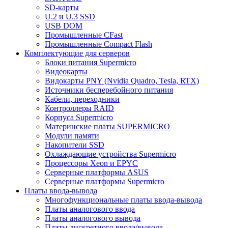
SD-карты
U.2 и U.3 SSD
USB DOM
Промышленные CFast
Промышленные Compact Flash
Комплектующие для серверов
Блоки питания Supermicro
Видеокарты
Видокарты PNY (Nvidia Quadro, Tesla, RTX)
Источники бесперебойного питания
Кабели, переходники
Контроллеры RAID
Корпуса Supermicro
Материнские платы SUPERMICRO
Модули памяти
Накопители SSD
Охлаждающие устройства Supermicro
Процессоры Xeon и EPYC
Серверные платформы ASUS
Серверные платформы Supermicro
Платы ввода-вывода
Многофункциональные платы ввода-вывода
Платы аналогового ввода
Платы аналогового вывода
Платы дискретного ввода/вывода