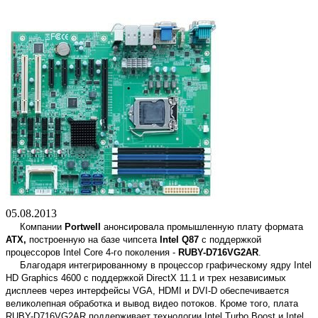
05.08.2013
Компании
Portwell
анонсировала промышленную плату
формата
ATX,
построенную на базе чипсета
Intel Q87
с поддержкой
процессоров
Intel Core
4-го поколения -
RUBY-D716VG2AR
.
Благодаря интегрированному в процессор графическому ядру Intel
HD Graphics 4600 с поддержкой DirectX 11.1 и трех независимых
дисплеев через интерфейсы VGA, HDMI и DVI-D обеспечивается
великолепная обработка и вывод видео потоков. Кроме того, плата
RUBY-D716VG2AR поддерживает технологии Intel Turbo Boost и Intel