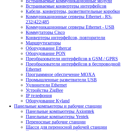
Встраиваемые коммуникационные модули
Встраиваемые конвертеры интерфейсов
Кабели, конвертеры, разветвительные коробки
Коммуникационные серверы Ethernet - RS-
232/422/485
Коммуникационные серверы Ethernet - USB
Коммутаторы Cisco
Конвертеры интерфейсов, повторители
Маршрутизаторы
Оборудование Ethercat
Оборудование PON
Преобразователи интерфейсов в GSM / GPRS
Преобразователи интерфейсов в беспроводной
Ethernet
Программное обеспечение MOXA
Промышленные разветвители USB
Удлинители Ethernet
Устройства ZigBee
IP телефония
Оборудование Kyland
Панельные компьютеры и рабочие станции
Панельные компьютеры Axiomtek
Панельные компьютеры Yentek
Переносные рабочие станции
Шасси для переносной рабочей станции