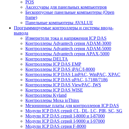
POS
Аксессуары для панельных компьютеров
Бескорпусные панельные компьютеры (Open
frame)
Панельные компьютеры AVALUE
Программируемые контроллеры и системы ввода-
вывода
Измерители тока и напряжения ICP DAS
Контроллеры Advantech серия ADAM-3000
Контроллеры Advantech серия ADAM-5000
Контроллеры Advantech серия APAX-5000
Контроллеры DELTA
Контроллеры ICP DAS EMP
Контроллеры ICP DAS iPAC/I-8000
Контроллеры ICP DAS LinPAC, WinPAC, XPAC
Контроллеры ICP DAS uPAC, I-7188/7186
Контроллеры ICP DAS ViewPAC, IWS
Контроллеры ICP DAS WISE
Контроллеры Kyland
Контроллеры Moxa ioThinx
Мезонинные платы для контроллеров ICP DAS
Модули ICP DAS серий CL, DL, LC, PIR, SC, SG
Модули ICP DAS серий I-8000 и I-87000
Модули ICP DAS серий I-9000 и I-97000
Модули ICP DAS серия F-8000