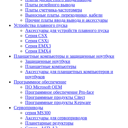
Платы релейного вывода
Платы счетчика-частотомера
Выносные платы, переходники, кабели
Прочие платы ввода вывода и аксессуары
Устройства плавного пуска
Аксессуары для устройств плавного пуска
Серия CSX
Серия CSXi
Серия EMX3
Серия EMX4
Планшетные компьютеры и защищенные ноутбуки
Защищенные ноутбуки
Планшетные компьютеры
Аксессуары для планшетных компьютеров и
ноутбуков
Программное обеспечение
ПО Microsoft OEM
Программное обеспечение Pro-face
Программные продукты Citect
Программные продукты Kepware
Сервоприводы
серия MS300
Аксессуары для сервоприводов
Планетарные редукторы