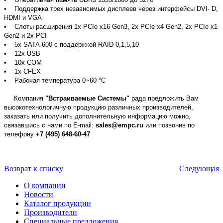
• Поддержка трех независимых дисплеев через интерфейсы DVI- D,
HDMI и VGA
• Слоты расширения 1х PCIe x16 Gen3, 2х PCIe x4 Gen2, 2х PCIe x1
Gen2 и 2х PCI
• 5х SATA-600 с поддержкой RAID 0,1,5,10
• 12x USB
• 10x COM
• 1x CFEX
• Рабочая температура 0~60 °C
Компания
"Встраиваемые Системы"
рада предложить Вам
высокотехнологичную продукцию различных производителей,
заказать или получить дополнительную информацию можно,
связавшись с нами по E-mail:
sales@empc.ru
или позвонив по
телефону
+7 (495) 648-60-47
Возврат к списку
Следующая
О компании
Новости
Каталог продукции
Производители
Специальные предложения