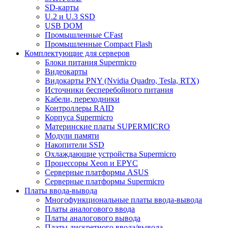
SD-карты
U.2 и U.3 SSD
USB DOM
Промышленные CFast
Промышленные Compact Flash
Комплектующие для серверов
Блоки питания Supermicro
Видеокарты
Видокарты PNY (Nvidia Quadro, Tesla, RTX)
Источники бесперебойного питания
Кабели, переходники
Контроллеры RAID
Корпуса Supermicro
Материнские платы SUPERMICRO
Модули памяти
Накопители SSD
Охлаждающие устройства Supermicro
Процессоры Xeon и EPYC
Серверные платформы ASUS
Серверные платформы Supermicro
Платы ввода-вывода
Многофункциональные платы ввода-вывода
Платы аналогового ввода
Платы аналогового вывода
Платы дискретного ввода/вывода