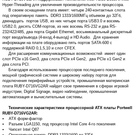
Hyper-Threading для увеличения производительности процессора.
В своем оснащении плата имеет: четыре 240-контактных слота
под оперативную память DDR3 1333/1600МГц объемом до 32Гб,
двенадцать портов USB, из них четыре порта USB3.0 и восемь
USB2.0, десять COM-портов, из них восемь RS-232 и два RS-
232/422/485, два порта Gigabit Ethernet, восьмиканальный дискретный
порт ввода/вывода (4-вход,4-выход) и HD Audio. Для хранения
информации на плате оборудовано пять портов SATA-600 с
поддержкой RAID 0,1,5,10 и слот CFEX.
Для расширения коммуникационных возможностей имеет один
слот PCIe x16 Gen3, два слота PCIe x4 Gen2, два PCIe x1 Gen2 и
два слота PCI.
Благодаря использованию процессоров последнего поколения,
мощной графической системе и широкому набору портов для
подключения периферийных устройств, промышленная материнская
плата RUBY-D716VG2AR найдет свое применения в сферах игровой
индустрии, Digital Signage, видео наблюдении, промышленная
автоматизация и вычислительные системы.
Технические характеристики процессорной ATX платы
Portwell
RUBY-D716VG2AR:
• ATX форм-фактор
• Разъем LGA1150, под процессор Intel Core 4-го поколения
• Чипсет Intel Q87
• Оперативная память DDR3 1333/1600 до 32Гб