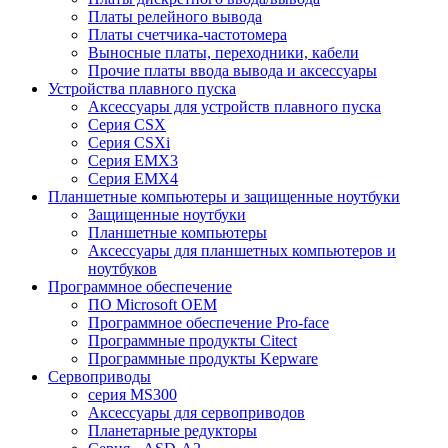
Платы релейного вывода
Платы счетчика-частотомера
Выносные платы, переходники, кабели
Прочие платы ввода вывода и аксессуары
Устройства плавного пуска
Аксессуары для устройств плавного пуска
Серия CSX
Серия CSXi
Серия EMX3
Серия EMX4
Планшетные компьютеры и защищенные ноутбуки
Защищенные ноутбуки
Планшетные компьютеры
Аксессуары для планшетных компьютеров и
ноутбуков
Программное обеспечение
ПО Microsoft OEM
Программное обеспечение Pro-face
Программные продукты Citect
Программные продукты Kepware
Сервоприводы
серия MS300
Аксессуары для сервоприводов
Планетарные редукторы