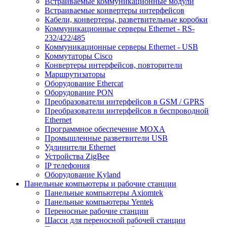
Встраиваемые коммуникационные модули
Встраиваемые конвертеры интерфейсов
Кабели, конвертеры, разветвительные коробки
Коммуникационные серверы Ethernet - RS-
232/422/485
Коммуникационные серверы Ethernet - USB
Коммутаторы Cisco
Конвертеры интерфейсов, повторители
Маршрутизаторы
Оборудование Ethercat
Оборудование PON
Преобразователи интерфейсов в GSM / GPRS
Преобразователи интерфейсов в беспроводной
Ethernet
Программное обеспечение MOXA
Промышленные разветвители USB
Удлинители Ethernet
Устройства ZigBee
IP телефония
Оборудование Kyland
Панельные компьютеры и рабочие станции
Панельные компьютеры Axiomtek
Панельные компьютеры Yentek
Переносные рабочие станции
Шасси для переносной рабочей станции