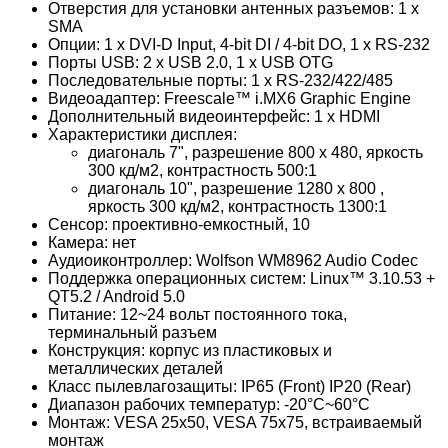
Отверстия для установки антенных разъемов: 1 x
SMA
Опции: 1 x DVI-D Input, 4-bit DI / 4-bit DO, 1 x RS-232
Порты USB: 2 x USB 2.0, 1 x USB OTG
Последовательные порты: 1 x RS-232/422/485
Видеоадаптер: Freescale™ i.MX6 Graphic Engine
Дополнительный видеоинтерфейс: 1 x HDMI
Характеристики дисплея:
диагональ 7", разрешение 800 x 480, яркость
300 кд/м2, контрастность 500:1
диагональ 10", разрешение 1280 x 800 ,
яркость 300 кд/м2, контрастность 1300:1
Сенсор: проективно-емкостный, 10
Камера: нет
Аудиоиконтроллер: Wolfson WM8962 Audio Codec
Поддержка операционных систем: Linux™ 3.10.53 +
QT5.2 / Android 5.0
Питание: 12~24 вольт постоянного тока,
терминальный разъем
Конструкция: корпус из пластиковых и
металлических деталей
Класс пылевлагозащиты: IP65 (Front) IP20 (Rear)
Диапазон рабочих температур: -20°C~60°C
Монтаж: VESA 25x50, VESA 75x75, встраиваемый
монтаж