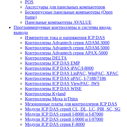
POS
Аксессуары для панельных компьютеров
Бескорпусные панельные компьютеры (Open
frame)
Панельные компьютеры AVALUE
Программируемые контроллеры и системы ввода-
вывода
Измерители тока и напряжения ICP DAS
Контроллеры Advantech серия ADAM-3000
Контроллеры Advantech серия ADAM-5000
Контроллеры Advantech серия APAX-5000
Контроллеры DELTA
Контроллеры ICP DAS EMP
Контроллеры ICP DAS iPAC/I-8000
Контроллеры ICP DAS LinPAC, WinPAC, XPAC
Контроллеры ICP DAS uPAC, I-7188/7186
Контроллеры ICP DAS ViewPAC, IWS
Контроллеры ICP DAS WISE
Контроллеры Kyland
Контроллеры Moxa ioThinx
Мезонинные платы для контроллеров ICP DAS
Модули ICP DAS серий CL, DL, LC, PIR, SC, SG
Модули ICP DAS серий I-8000 и I-87000
Модули ICP DAS серий I-9000 и I-97000
Модули ICP DAS серия F-8000