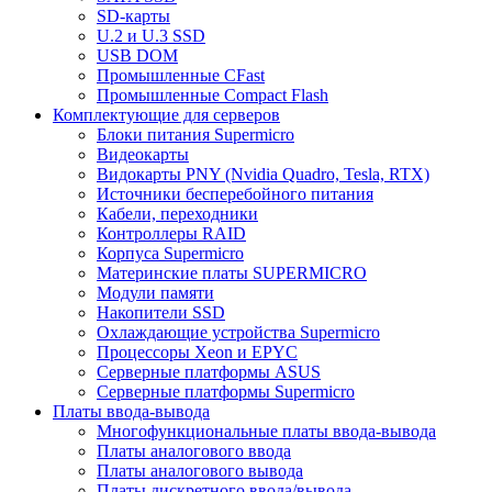
SD-карты
U.2 и U.3 SSD
USB DOM
Промышленные CFast
Промышленные Compact Flash
Комплектующие для серверов
Блоки питания Supermicro
Видеокарты
Видокарты PNY (Nvidia Quadro, Tesla, RTX)
Источники бесперебойного питания
Кабели, переходники
Контроллеры RAID
Корпуса Supermicro
Материнские платы SUPERMICRO
Модули памяти
Накопители SSD
Охлаждающие устройства Supermicro
Процессоры Xeon и EPYC
Серверные платформы ASUS
Серверные платформы Supermicro
Платы ввода-вывода
Многофункциональные платы ввода-вывода
Платы аналогового ввода
Платы аналогового вывода
Платы дискретного ввода/вывода