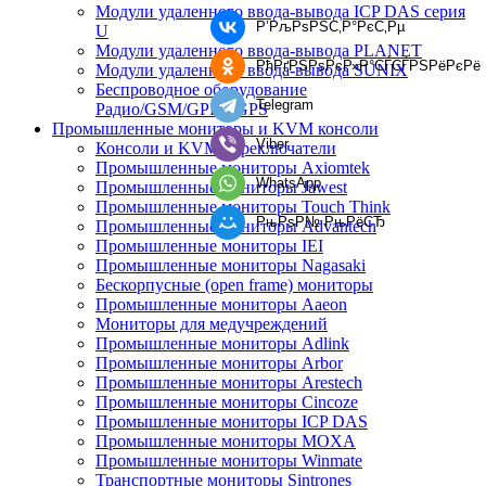
Модули удаленного ввода-вывода ICP DAS серия
Р’РљРѕРЅС‚Р°РєС‚Рµ
U
Модули удаленного ввода-вывода PLANET
РћРґРЅРѕРєР»Р°СЃСЃРЅРёРєРё
Модули удаленного ввода-вывода SUNIX
Беспроводное оборудование
Telegram
Радио/GSM/GPRS/GPS
Промышленные мониторы и KVM консоли
Viber
Консоли и KVM переключатели
Промышленные мониторы Axiomtek
WhatsApp
Промышленные мониторы Jawest
Промышленные мониторы Touch Think
РњРѕР№ РњРёСЂ
Промышленные мониторы Advantech
Промышленные мониторы IEI
Промышленные мониторы Nagasaki
Бескорпусные (open frame) мониторы
Промышленные мониторы Aaeon
Мониторы для медучреждений
Промышленные мониторы Adlink
Промышленные мониторы Arbor
Промышленные мониторы Arestech
Промышленные мониторы Cincoze
Промышленные мониторы ICP DAS
Промышленные мониторы MOXA
Промышленные мониторы Winmate
Транспортные мониторы Sintrones