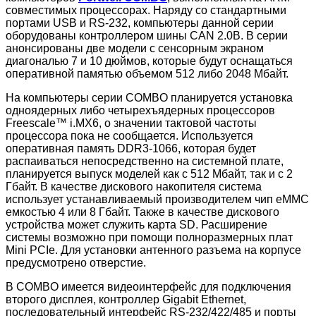
совместимых процессорах. Наряду со стандартными
портами USB и RS-232, компьютеры данной серии
оборудованы контроллером шины CAN 2.0B. В серии
анонсированы две модели с сенсорным экраном
диагональю 7 и 10 дюймов, которые будут оснащаться
оперативной памятью объемом 512 либо 2048 Мбайт.
На компьютеры серии COMBO планируется установка
одноядерных либо четырехъядерных процессоров
Freescale™ i.MX6, о значении тактовой частоты
процессора пока не сообщается. Используется
оперативная память DDR3-1066, которая будет
распаиваться непосредственно на системной плате,
планируется выпуск моделей как с 512 Мбайт, так и с 2
Гбайт. В качестве дискового накопителя система
использует устанавливаемый производителем чип eMMC
емкостью 4 или 8 Гбайт. Также в качестве дискового
устройства может служить карта SD. Расширение
системы возможно при помощи полноразмерных плат
Mini PCIe. Для установки антенного разъема на корпусе
предусмотрено отверстие.
В COMBO имеется видеоинтерфейс для подключения
второго дисплея, контроллер Gigabit Ethernet,
последовательный интерфейс RS-232/422/485 и порты