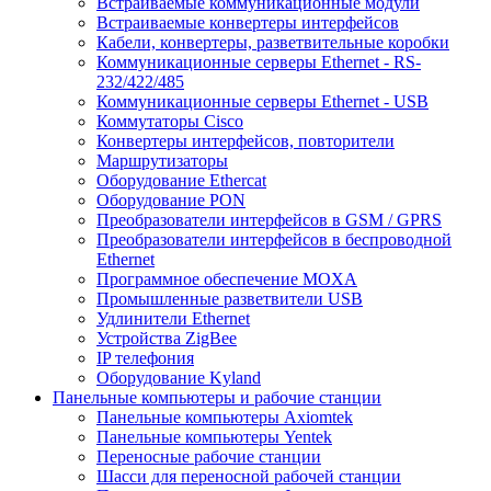
Встраиваемые коммуникационные модули
Встраиваемые конвертеры интерфейсов
Кабели, конвертеры, разветвительные коробки
Коммуникационные серверы Ethernet - RS-
232/422/485
Коммуникационные серверы Ethernet - USB
Коммутаторы Cisco
Конвертеры интерфейсов, повторители
Маршрутизаторы
Оборудование Ethercat
Оборудование PON
Преобразователи интерфейсов в GSM / GPRS
Преобразователи интерфейсов в беспроводной
Ethernet
Программное обеспечение MOXA
Промышленные разветвители USB
Удлинители Ethernet
Устройства ZigBee
IP телефония
Оборудование Kyland
Панельные компьютеры и рабочие станции
Панельные компьютеры Axiomtek
Панельные компьютеры Yentek
Переносные рабочие станции
Шасси для переносной рабочей станции