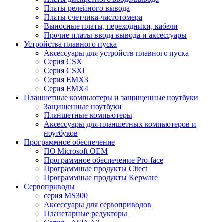
Платы релейного вывода
Платы счетчика-частотомера
Выносные платы, переходники, кабели
Прочие платы ввода вывода и аксессуары
Устройства плавного пуска
Аксессуары для устройств плавного пуска
Серия CSX
Серия CSXi
Серия EMX3
Серия EMX4
Планшетные компьютеры и защищенные ноутбуки
Защищенные ноутбуки
Планшетные компьютеры
Аксессуары для планшетных компьютеров и
ноутбуков
Программное обеспечение
ПО Microsoft OEM
Программное обеспечение Pro-face
Программные продукты Citect
Программные продукты Kepware
Сервоприводы
серия MS300
Аксессуары для сервоприводов
Планетарные редукторы