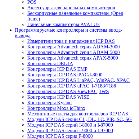
POS
Аксессуары для панельных компьютеров
Бескорпусные панельные компьютеры (Open
frame)
Панельные компьютеры AVALUE
Программируемые контроллеры и системы ввода-
вывода
Измерители тока и напряжения ICP DAS
Контроллеры Advantech серия ADAM-3000
Контроллеры Advantech серия ADAM-5000
Контроллеры Advantech серия APAX-5000
Контроллеры DELTA
Контроллеры ICP DAS EMP
Контроллеры ICP DAS iPAC/I-8000
Контроллеры ICP DAS LinPAC, WinPAC, XPAC
Контроллеры ICP DAS uPAC, I-7188/7186
Контроллеры ICP DAS ViewPAC, IWS
Контроллеры ICP DAS WISE
Контроллеры Kyland
Контроллеры Moxa ioThinx
Мезонинные платы для контроллеров ICP DAS
Модули ICP DAS серий CL, DL, LC, PIR, SC, SG
Модули ICP DAS серий I-8000 и I-87000
Модули ICP DAS серий I-9000 и I-97000
Модули ICP DAS серия F-8000