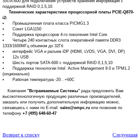
SATA-600 для подключения устройств хранения информации с
поддержкой RAID 0,1,5,10.
Технические характеристики процессорной платы PCIE-Q870-
i2:
•
Промышленная плата класса PICMG1.3
•
Сокет LGA1150
•
Поддержка процессоров 4-го поколения Intel Core
•
Четыре 240 контактных слота оперативной памяти DDR3
1333/1600МГц объемом до 32Гб
•
интерфейс VGA и разъем iDP (HDMI, LVDS, VGA, DVI, DP)
•
12х USB
•
Шесть портов SATA-600 с поддержкой RAID 0,1,5,10
•
Поддержка технологии Intel Active Management 9.0 и TPM1.2
(опционально)
•
Рабочая температура -20…+60С
Компания
"Встраиваемые Системы"
рада предложить Вам
высокотехнологичную продукцию различных производителей,
заказать или получить дополнительную информацию можно,
связавшись с нами по E-mail:
sales@empc.ru
или позвонив по
телефону
+7 (495) 648-60-47
Возврат к списку
Следующая