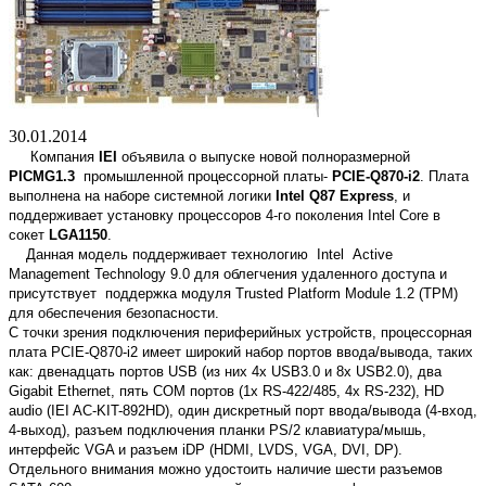
30.01.2014
Компания
IEI
объявила о выпуске новой полноразмерной
PICMG1.3
промышленной процессорной платы-
PCIE-Q870-i2
. Плата
выполнена на наборе системной логики
Intel Q87 Express
, и
поддерживает установку процессоров 4-го поколения Intel Core в
сокет
LGA1150
.
Данная модель поддерживает технологию Intel Active
Management Technology 9.0 для облегчения удаленного доступа и
присутствует поддержка модуля Trusted Platform Module 1.2 (TPM)
для обеспечения безопасности.
С точки зрения подключения периферийных устройств, процессорная
плата PCIE-Q870-i2 имеет широкий набор портов ввода/вывода, таких
как: двенадцать портов USB (из них 4х USB3.0 и 8х USB2.0), два
Gigabit Ethernet, пять COM портов (1x RS-422/485, 4x RS-232), HD
audio (IEI AC-KIT-892HD), один дискретный порт ввода/вывода (4-вход,
4-выход), разъем подключения планки PS/2 клавиатура/мышь,
интерфейс VGA и разъем iDP (HDMI, LVDS, VGA, DVI, DP).
Отдельного внимания можно удостоить наличие шести разъемов