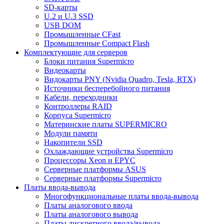
SD-карты
U.2 и U.3 SSD
USB DOM
Промышленные CFast
Промышленные Compact Flash
Комплектующие для серверов
Блоки питания Supermicro
Видеокарты
Видокарты PNY (Nvidia Quadro, Tesla, RTX)
Источники бесперебойного питания
Кабели, переходники
Контроллеры RAID
Корпуса Supermicro
Материнские платы SUPERMICRO
Модули памяти
Накопители SSD
Охлаждающие устройства Supermicro
Процессоры Xeon и EPYC
Серверные платформы ASUS
Серверные платформы Supermicro
Платы ввода-вывода
Многофункциональные платы ввода-вывода
Платы аналогового ввода
Платы аналогового вывода
Платы дискретного ввода/вывода