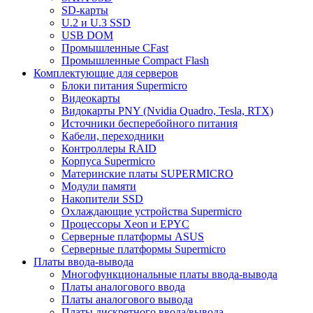
SD-карты
U.2 и U.3 SSD
USB DOM
Промышленные CFast
Промышленные Compact Flash
Комплектующие для серверов
Блоки питания Supermicro
Видеокарты
Видокарты PNY (Nvidia Quadro, Tesla, RTX)
Источники бесперебойного питания
Кабели, переходники
Контроллеры RAID
Корпуса Supermicro
Материнские платы SUPERMICRO
Модули памяти
Накопители SSD
Охлаждающие устройства Supermicro
Процессоры Xeon и EPYC
Серверные платформы ASUS
Серверные платформы Supermicro
Платы ввода-вывода
Многофункциональные платы ввода-вывода
Платы аналогового ввода
Платы аналогового вывода
Платы дискретного ввода/вывода