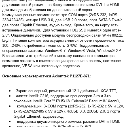
двухмониторный режим – на борту имеются разъемы DVI -I и HDMI
для вывода изображения на дополнительный экран.
Коммуникационные возможности: три COM порта (2хRS-232, 1хRS-
232/422/485), четыре USB 3.0, два USB 2.0 порта, порт SATA 6 Гбит/с,
два порта Gigabit Ethernet, аудио выход. Кроме того, на борту есть
встроенные динамики. Для установки HDD/SSD имеется один отсек
2,5". Опционально доступен модуль беспроводной связи Wi-Fi 802.11
b
/g/n. Питание компьютера осуществляется от сети переменного тока
100…240V, потребляемая мощность 270W. Поддерживаемые
операционные системы: Windows® 7, Windows® Vista, Windows® XP.
В зависимости от требований к монтажу панельного компьютера,
возможно заказать в качестве опции
крепление в панель, настенное
крепление, VESA или настольн
ую
подставк
у
.
Основные характеристики
Axiomtek
P1127E-871:
Экран: сенсорный, резистивный 12.1-дюймовый, XGA TFT,
чипсет Intel® C216, поддержка процессоров 2-го и 3-го
поколения Intel® Core™ i7/ i5/ i3/ Celeron®/ Pentium®/ Xeon®,
коммуникации: 3xCOM порта (1xRS-232, 1xRS-232 с 5V и 12V,
1xRS-232/422/485 с 5V и 12V), 4xUSB 3.0, 2xUSB 2.0, 2 порта
Gigabit Ethernet, аудиовыход
поддержка двухмониторного режима, разъемы DVI и HDMI,
слоты расширения: 2x PCIe x8 или 2x PCI,