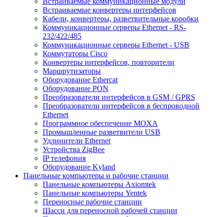
Встраиваемые коммуникационные модули
Встраиваемые конвертеры интерфейсов
Кабели, конвертеры, разветвительные коробки
Коммуникационные серверы Ethernet - RS-
232/422/485
Коммуникационные серверы Ethernet - USB
Коммутаторы Cisco
Конвертеры интерфейсов, повторители
Маршрутизаторы
Оборудование Ethercat
Оборудование PON
Преобразователи интерфейсов в GSM / GPRS
Преобразователи интерфейсов в беспроводной
Ethernet
Программное обеспечение MOXA
Промышленные разветвители USB
Удлинители Ethernet
Устройства ZigBee
IP телефония
Оборудование Kyland
Панельные компьютеры и рабочие станции
Панельные компьютеры Axiomtek
Панельные компьютеры Yentek
Переносные рабочие станции
Шасси для переносной рабочей станции