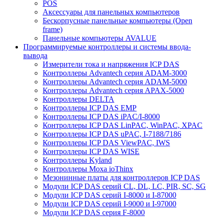
POS
Аксессуары для панельных компьютеров
Бескорпусные панельные компьютеры (Open
frame)
Панельные компьютеры AVALUE
Программируемые контроллеры и системы ввода-
вывода
Измерители тока и напряжения ICP DAS
Контроллеры Advantech серия ADAM-3000
Контроллеры Advantech серия ADAM-5000
Контроллеры Advantech серия APAX-5000
Контроллеры DELTA
Контроллеры ICP DAS EMP
Контроллеры ICP DAS iPAC/I-8000
Контроллеры ICP DAS LinPAC, WinPAC, XPAC
Контроллеры ICP DAS uPAC, I-7188/7186
Контроллеры ICP DAS ViewPAC, IWS
Контроллеры ICP DAS WISE
Контроллеры Kyland
Контроллеры Moxa ioThinx
Мезонинные платы для контроллеров ICP DAS
Модули ICP DAS серий CL, DL, LC, PIR, SC, SG
Модули ICP DAS серий I-8000 и I-87000
Модули ICP DAS серий I-9000 и I-97000
Модули ICP DAS серия F-8000