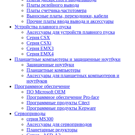
Платы релейного вывода
Платы счетчика-частотомера
Выносные платы, переходники, кабели
Прочие платы ввода вывода и аксессуары
Устройства плавного пуска
Аксессуары для устройств плавного пуска
Серия CSX
Серия CSXi
Серия EMX3
Серия EMX4
Планшетные компьютеры и защищенные ноутбуки
Защищенные ноутбуки
Планшетные компьютеры
Аксессуары для планшетных компьютеров и
ноутбуков
Программное обеспечение
ПО Microsoft OEM
Программное обеспечение Pro-face
Программные продукты Citect
Программные продукты Kepware
Сервоприводы
серия MS300
Аксессуары для сервоприводов
Планетарные редукторы