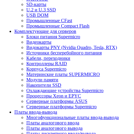
SD-карты
U.2 и U.3 SSD
USB DOM
Промышленные CFast
Промышленные Compact Flash
Комплектующие для серверов
Блоки питания Supermicro
Видеокарты
Видокарты PNY (Nvidia Quadro, Tesla, RTX)
Источники бесперебойного питания
Кабели, переходники
Контроллеры RAID
Корпуса Supermicro
Материнские платы SUPERMICRO
Модули памяти
Накопители SSD
Охлаждающие устройства Supermicro
Процессоры Xeon и EPYC
Серверные платформы ASUS
Серверные платформы Supermicro
Платы ввода-вывода
Многофункциональные платы ввода-вывода
Платы аналогового ввода
Платы аналогового вывода
Платы дискретного ввода/вывода