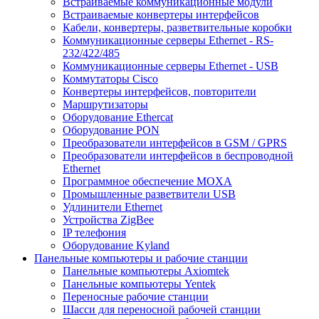
Встраиваемые коммуникационные модули
Встраиваемые конвертеры интерфейсов
Кабели, конвертеры, разветвительные коробки
Коммуникационные серверы Ethernet - RS-
232/422/485
Коммуникационные серверы Ethernet - USB
Коммутаторы Cisco
Конвертеры интерфейсов, повторители
Маршрутизаторы
Оборудование Ethercat
Оборудование PON
Преобразователи интерфейсов в GSM / GPRS
Преобразователи интерфейсов в беспроводной
Ethernet
Программное обеспечение MOXA
Промышленные разветвители USB
Удлинители Ethernet
Устройства ZigBee
IP телефония
Оборудование Kyland
Панельные компьютеры и рабочие станции
Панельные компьютеры Axiomtek
Панельные компьютеры Yentek
Переносные рабочие станции
Шасси для переносной рабочей станции