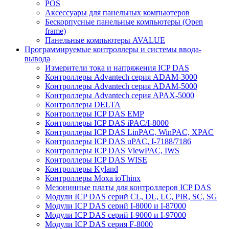
POS
Аксессуары для панельных компьютеров
Бескорпусные панельные компьютеры (Open
frame)
Панельные компьютеры AVALUE
Программируемые контроллеры и системы ввода-
вывода
Измерители тока и напряжения ICP DAS
Контроллеры Advantech серия ADAM-3000
Контроллеры Advantech серия ADAM-5000
Контроллеры Advantech серия APAX-5000
Контроллеры DELTA
Контроллеры ICP DAS EMP
Контроллеры ICP DAS iPAC/I-8000
Контроллеры ICP DAS LinPAC, WinPAC, XPAC
Контроллеры ICP DAS uPAC, I-7188/7186
Контроллеры ICP DAS ViewPAC, IWS
Контроллеры ICP DAS WISE
Контроллеры Kyland
Контроллеры Moxa ioThinx
Мезонинные платы для контроллеров ICP DAS
Модули ICP DAS серий CL, DL, LC, PIR, SC, SG
Модули ICP DAS серий I-8000 и I-87000
Модули ICP DAS серий I-9000 и I-97000
Модули ICP DAS серия F-8000