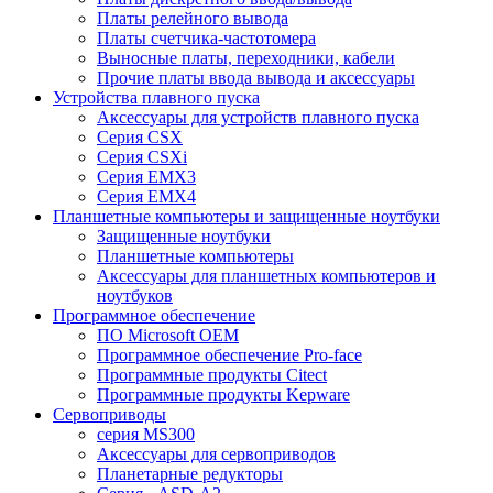
Платы релейного вывода
Платы счетчика-частотомера
Выносные платы, переходники, кабели
Прочие платы ввода вывода и аксессуары
Устройства плавного пуска
Аксессуары для устройств плавного пуска
Серия CSX
Серия CSXi
Серия EMX3
Серия EMX4
Планшетные компьютеры и защищенные ноутбуки
Защищенные ноутбуки
Планшетные компьютеры
Аксессуары для планшетных компьютеров и
ноутбуков
Программное обеспечение
ПО Microsoft OEM
Программное обеспечение Pro-face
Программные продукты Citect
Программные продукты Kepware
Сервоприводы
серия MS300
Аксессуары для сервоприводов
Планетарные редукторы