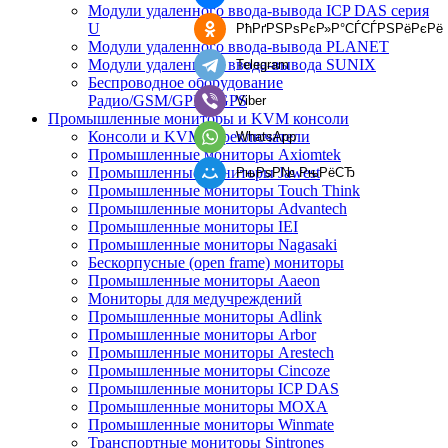
Модули удаленного ввода-вывода ICP DAS серия
U
РћРґРЅРѕРєР»Р°СЃСЃРЅРёРєРё
Модули удаленного ввода-вывода PLANET
Модули удаленного ввода-вывода SUNIX
Telegram
Беспроводное оборудование
Радио/GSM/GPRS/GPS
Viber
Промышленные мониторы и KVM консоли
Консоли и KVM переключатели
WhatsApp
Промышленные мониторы Axiomtek
Промышленные мониторы Jawest
РњРѕР№ РњРёСЂ
Промышленные мониторы Touch Think
Промышленные мониторы Advantech
Промышленные мониторы IEI
Промышленные мониторы Nagasaki
Бескорпусные (open frame) мониторы
Промышленные мониторы Aaeon
Мониторы для медучреждений
Промышленные мониторы Adlink
Промышленные мониторы Arbor
Промышленные мониторы Arestech
Промышленные мониторы Cincoze
Промышленные мониторы ICP DAS
Промышленные мониторы MOXA
Промышленные мониторы Winmate
Транспортные мониторы Sintrones