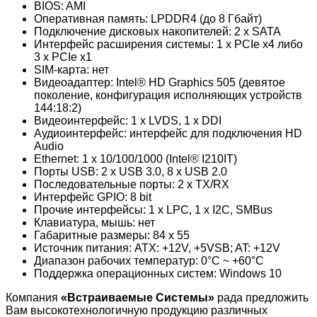
BIOS: AMI
Оперативная память: LPDDR4 (до 8 Гбайт)
Подключение дисковых накопителей: 2 x SATA
Интерфейс расширения системы: 1 x PCIe x4 либо
3 x PCIe x1
SIM-карта: нет
Видеоадаптер: Intel® HD Graphics 505 (девятое
поколение, конфигурация исполняющих устройств
144:18:2)
Видеоинтерфейс: 1 x LVDS, 1 x DDI
Аудиоинтерфейс: интерфейс для подключения HD
Audio
Ethernet: 1 x 10/100/1000 (Intel® I210IT)
Порты USB: 2 x USB 3.0, 8 x USB 2.0
Последовательные порты: 2 x TX/RX
Интерфейс GPIO: 8 bit
Прочие интерфейсы: 1 x LPC, 1 x I2C, SMBus
Клавиатура, мышь: нет
Габаритные размеры: 84 x 55
Источник питания: ATX: +12V, +5VSB; AT: +12V
Диапазон рабочих температур: 0°C ~ +60°C
Поддержка операционных систем: Windows 10
Компания
«Встраиваемые Cистемы»
рада предложить
Вам высокотехнологичную продукцию различных