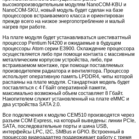
высокопроизводительным модулям NanoCOM-KBU и
NanoCOM-SKU, новый модуль будет сделан на базе
процессоров встраиваемого класса и ориентирован
прежде всего на низкое энергопотребление и малый
нагрев при работе.
На плате модуля будет устанавливаться шестиваттный
процессор Pentium N4200 и ожидаемые в будущем
процессоры Atom серии E3900. Охлаждение процессора
осуществляется либо при помощи контакта с массивным
металлическим корпусом устройства, либо, при
встраиваемом монтаже, при помощи поставляемых
производителем радиатора и вентилятора. Процессор
использует оперативную память LPDDR4, чипы которой
распаяны на плате модуля. Стандартная модель будет
поставляться с 4 Гбайт оперативной памяти,
максимально возможный объем составляет 8 Гбайт.
Накопителем служит установленный на плате eMMC и
два устройства SATA 2.0.
Все подключения к модулю CEM510 производятся через
разъем COM Express, на который выведены: линии PCIe,
SATA, последовательные порты и шина USB,
интерфейсы LPC, I2C, SMBus и GPIO. Встроенный в
процессор видеоадаптер поддерживает работу с тремя