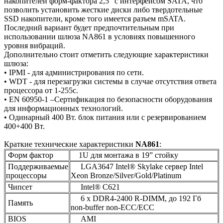
накопителей форм-фактора 2,5” с интерфейсом SATA, что
позволить установить жесткие диски либо твердотельные
SSD накопители, кроме того имеется разъем mSATA.
Последний вариант будет предпочтительным при
использовании шлюза NA861 в условиях повышенного
уровня вибраций.
Дополнительно стоит отметить следующие характеристики
шлюза:
• IPMI - для администрирования по сети.
• WDT - для перезагрузки системы в случае отсутствия ответа
процессора от 1-255с.
• EN 60950-1 –Сертификация по безопасности оборудования
для информационных технологий.
• Одинарный 400 Вт. блок питания или с резервированием
400+400 Вт.
Краткие технические характеристики
NA861
:
Форм фактор
1U для монтажа в 19” стойку
Поддерживаемые
LGA3647 Intel® Skylake сервер Intel
процессоры
Xeon Bronze/Silver/Gold/Platinum
Чипсет
Intel® C621
6 x DDR4-2400 R-DIMM, до 192 Гб
Память
non-buffer non-ECC/ECC
BIOS
AMI