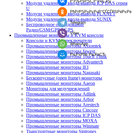
Р’РљРѕРЅС‚Р°РєС‚Рµ
Модули удаленного ввода-вывода ICP DAS серия
U
РћРґРЅРѕРєР»Р°СЃСЃРЅРёРєРё
Модули удаленного ввода-вывода PLANET
Модули удаленного ввода-вывода SUNIX
Telegram
Беспроводное оборудование
Радио/GSM/GPRS/GPS
Viber
Промышленные мониторы и KVM консоли
Консоли и KVM переключатели
WhatsApp
Промышленные мониторы Axiomtek
Промышленные мониторы Jawest
РњРѕР№ РњРёСЂ
Промышленные мониторы Touch Think
Промышленные мониторы Advantech
Промышленные мониторы IEI
Промышленные мониторы Nagasaki
Бескорпусные (open frame) мониторы
Промышленные мониторы Aaeon
Мониторы для медучреждений
Промышленные мониторы Adlink
Промышленные мониторы Arbor
Промышленные мониторы Arestech
Промышленные мониторы Cincoze
Промышленные мониторы ICP DAS
Промышленные мониторы MOXA
Промышленные мониторы Winmate
Транспортные мониторы Sintrones