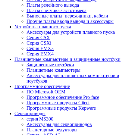
Платы релейного вывода
Платы счетчика-частотомера
Выносные платы, переходники, кабели
Прочие платы ввода вывода и аксессуары
Устройства плавного пуска
Аксессуары для устройств плавного пуска
Серия CSX
Серия CSXi
Серия EMX3
Серия EMX4
Планшетные компьютеры и защищенные ноутбуки
Защищенные ноутбуки
Планшетные компьютеры
Аксессуары для планшетных компьютеров и
ноутбуков
Программное обеспечение
ПО Microsoft OEM
Программное обеспечение Pro-face
Программные продукты Citect
Программные продукты Kepware
Сервоприводы
серия MS300
Аксессуары для сервоприводов
Планетарные редукторы