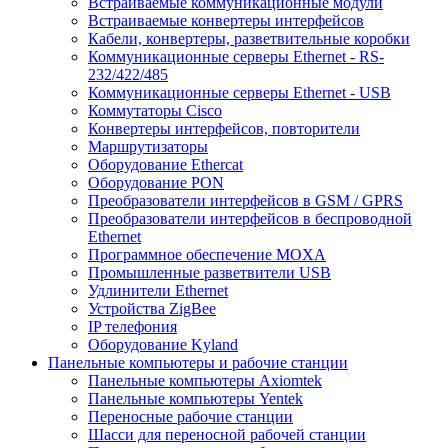
Встраиваемые коммуникационные модули
Встраиваемые конвертеры интерфейсов
Кабели, конвертеры, разветвительные коробки
Коммуникационные серверы Ethernet - RS-
232/422/485
Коммуникационные серверы Ethernet - USB
Коммутаторы Cisco
Конвертеры интерфейсов, повторители
Маршрутизаторы
Оборудование Ethercat
Оборудование PON
Преобразователи интерфейсов в GSM / GPRS
Преобразователи интерфейсов в беспроводной
Ethernet
Программное обеспечение MOXA
Промышленные разветвители USB
Удлинители Ethernet
Устройства ZigBee
IP телефония
Оборудование Kyland
Панельные компьютеры и рабочие станции
Панельные компьютеры Axiomtek
Панельные компьютеры Yentek
Переносные рабочие станции
Шасси для переносной рабочей станции