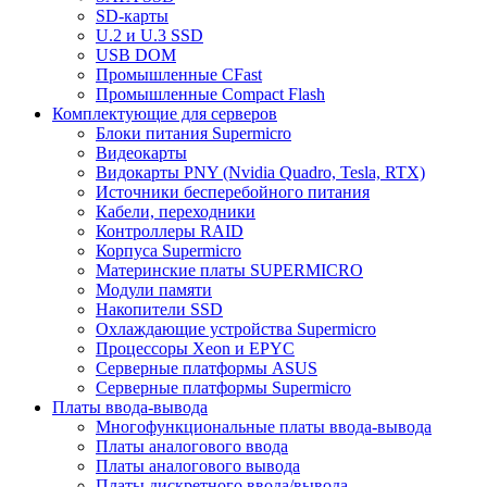
SD-карты
U.2 и U.3 SSD
USB DOM
Промышленные CFast
Промышленные Compact Flash
Комплектующие для серверов
Блоки питания Supermicro
Видеокарты
Видокарты PNY (Nvidia Quadro, Tesla, RTX)
Источники бесперебойного питания
Кабели, переходники
Контроллеры RAID
Корпуса Supermicro
Материнские платы SUPERMICRO
Модули памяти
Накопители SSD
Охлаждающие устройства Supermicro
Процессоры Xeon и EPYC
Серверные платформы ASUS
Серверные платформы Supermicro
Платы ввода-вывода
Многофункциональные платы ввода-вывода
Платы аналогового ввода
Платы аналогового вывода
Платы дискретного ввода/вывода