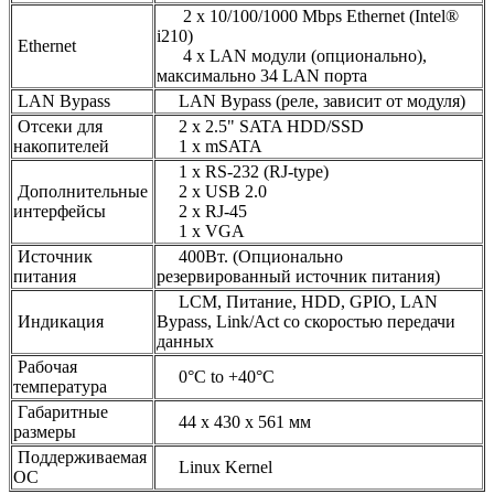
2 x 10/100/1000 Mbps Ethernet (Intel®
i210)
Ethernet
4 x LAN модули (опционально),
максимально 34 LAN порта
LAN Bypass
LAN Bypass (реле, зависит от модуля)
Отсеки для
2 x 2.5" SATA HDD/SSD
накопителей
1 x mSATA
1 x RS-232 (RJ-type)
Дополнительные
2 x USB 2.0
интерфейсы
2 x RJ-45
1 x VGA
Источник
400Вт. (Опционально
питания
резервированный источник питания)
LCM, Питание, HDD, GPIO, LAN
Индикация
Bypass, Link/Act со скоростью передачи
данных
Рабочая
0°C to +40°C
температура
Габаритные
44 x 430 x 561 мм
размеры
Поддерживаемая
Linux Kernel
ОС