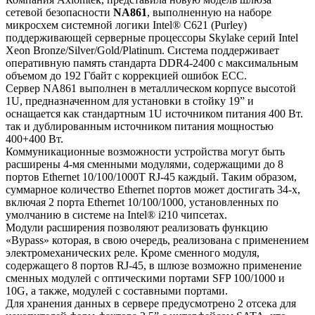
сетевой безопасности
NA861
, выполненную на наборе
микросхем системной логики Intel® C621 (Purley)
поддерживающей серверные процессоры Skylake серий Intel
Xeon Bronze/Silver/Gold/Platinum. Система поддерживает
оперативную память стандарта DDR4-2400 с максимальным
объемом до 192 Гбайт с коррекцией ошибок ECC.
Сервер NA861 выполнен в металлическом корпусе высотой
1U, предназначенном для установки в стойку 19” и
оснащается как стандартным 1U источником питания 400 Вт.
так и дублированным источником питания мощностью
400+400 Вт.
Коммуникационные возможности устройства могут быть
расширены 4-мя сменными модулями, содержащими до 8
портов Ethernet 10/100/1000T RJ-45 каждый. Таким образом,
суммарное количество Ethernet портов может достигать 34-х,
включая 2 порта Ethernet 10/100/1000, установленных по
умолчанию в системе на Intel® i210 чипсетах.
Модули расширения позволяют реализовать функцию
«Bypass» которая, в свою очередь, реализована с применением
электромеханических реле. Кроме сменного модуля,
содержащего 8 портов RJ-45, в шлюзе возможно применение
сменных модулей с оптическими портами SFP 100/1000 и
10G, а также, модулей с составными портами.
Для хранения данных в сервере предусмотрено 2 отсека для