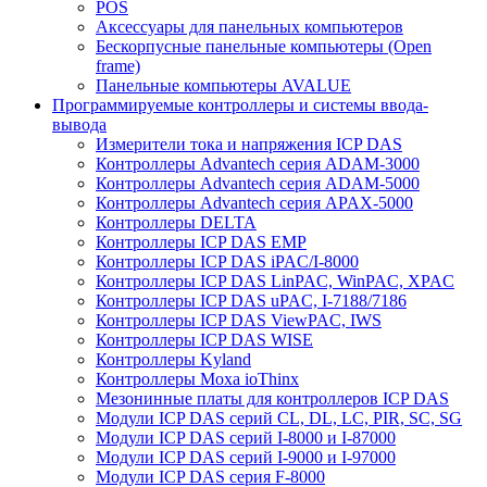
POS
Аксессуары для панельных компьютеров
Бескорпусные панельные компьютеры (Open
frame)
Панельные компьютеры AVALUE
Программируемые контроллеры и системы ввода-
вывода
Измерители тока и напряжения ICP DAS
Контроллеры Advantech серия ADAM-3000
Контроллеры Advantech серия ADAM-5000
Контроллеры Advantech серия APAX-5000
Контроллеры DELTA
Контроллеры ICP DAS EMP
Контроллеры ICP DAS iPAC/I-8000
Контроллеры ICP DAS LinPAC, WinPAC, XPAC
Контроллеры ICP DAS uPAC, I-7188/7186
Контроллеры ICP DAS ViewPAC, IWS
Контроллеры ICP DAS WISE
Контроллеры Kyland
Контроллеры Moxa ioThinx
Мезонинные платы для контроллеров ICP DAS
Модули ICP DAS серий CL, DL, LC, PIR, SC, SG
Модули ICP DAS серий I-8000 и I-87000
Модули ICP DAS серий I-9000 и I-97000
Модули ICP DAS серия F-8000