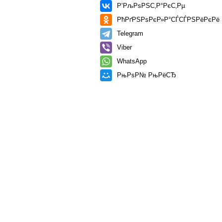
Р’РљРѕРЅС‚Р°РєС‚Рµ
РћРґРЅРѕРєР»Р°СЃСЃРЅРёРєРё
Telegram
Viber
WhatsApp
РњРѕР№ РњРёСЂ