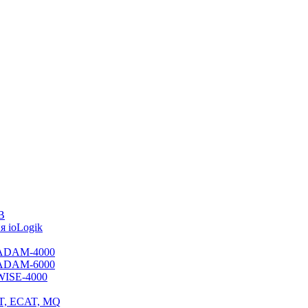
B
 ioLogik
я ADAM-4000
я ADAM-6000
 WISE-4000
ET, ECAT, MQ