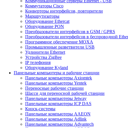
Коммуникационные серверы Ethernet - USB
Коммутаторы Cisco
Конвертеры интерфейсов, повторители
Маршрутизаторы
Оборудование Ethercat
Оборудование PON
Преобразователи интерфейсов в GSM / GPRS
Преобразователи интерфейсов в беспроводной Ether
Программное обеспечение MOXA
Промышленные разветвители USB
Удлинители Ethernet
Устройства ZigBee
IP телефония
Оборудование Kyland
Панельные компьютеры и рабочие станции
Панельные компьютеры Axiomtek
Панельные компьютеры Yentek
Переносные рабочие станции
Шасси для переносной рабочей станции
Панельные компьютеры Jetway
Панельные компьютеры ICP DAS
Киоск-системы
Панельные компьютеры AAEON
Панельные компьютеры Adlink
Панельные компьютеры Advantech