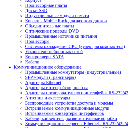
Корпуса
Процессорные платы
Диски SSD
Индустриальные модули памяти
Корзины Mobile Rack для жестких дисков
Объединительные платы
Оптические приводы DVD
Промышленные источники питания
Процессоры
Системы охлаждения CPU (кулер для компьютера)
Ускорители нейронных сетей
Контроллеры SATA
Кабели
Коммуникационное оборудование
Промышленные коммутаторы (индустриальные)
SFP модули (Трансиверы)
Адаптеры Ethernet
Адаптеры интерфейсов, шлюзы
Адаптеры последовательного интерфейса RS-232/42
Антенны и аксессуары
Беспроводные устройства доступа и модемы
Встраиваемые коммуникационные модули
Встраиваемые конвертеры интерфейсов
Кабели, конвертеры, разветвительные коробки
Коммуникационные серверы Ethernet - RS-232/422/