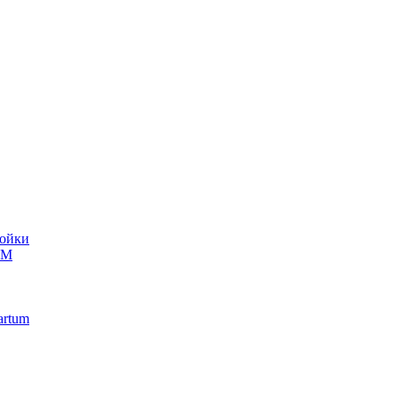
ойки
UM
artum