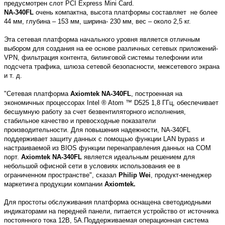
предусмотрен слот PCI Express Mini Card.
NA-340FL
очень компактна, высота платформы составляет не более
44 мм, глубина – 153 мм, ширина- 230 мм, вес – около 2,5 кг.
Эта сетевая платформа начального уровня является отличным
выбором для создания на ее основе различных сетевых приложений-
VPN, фильтрация контента, билинговой системы телефонии или
подсчета трафика, шлюза сетевой безопасности, межсетевого экрана
и т. д.
"Сетевая платформа
Axiomtek NA-340FL
, построенная на
экономичных процессорах Intel ® Atom ™ D525 1,8 ГГц, обеспечивает
бесшумную работу за счет безвентиляторного исполнения,
стабильное качество и превосходные показатели
производительности. Для повышения надежности, NA-340FL
поддерживает защиту данных с помощью функции LAN bypass и
настраиваемой из BIOS функции перенаправления данных на COM
порт.
Axiomtek NA-340FL
является идеальным решением для
небольшой офисной сети в условиях использования ее в
ограниченном пространстве", сказал
Philip Wei
, продукт-менеджер
маркетинга продукции компании
Axiomtek.
Для простоты обслуживания платформа оснащена светодиодными
индикаторами на передней панели, питается устройство от источника
постоянного тока 12В, 5А.Поддерживаемая операционная система