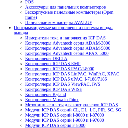
POS
Аксессуары для панельных компьютеров
Бескорпусные панельные компьютеры (Open
frame)
Панельные компьютеры AVALUE
Программируемые контроллеры и системы ввода-
вывода
Измерители тока и напряжения ICP DAS
Контроллеры Advantech серия ADAM-3000
Контроллеры Advantech серия ADAM-5000
Контроллеры Advantech серия APAX-5000
Контроллеры DELTA
Контроллеры ICP DAS EMP
Контроллеры ICP DAS iPAC/I-8000
Контроллеры ICP DAS LinPAC, WinPAC, XPAC
Контроллеры ICP DAS uPAC, I-7188/7186
Контроллеры ICP DAS ViewPAC, IWS
Контроллеры ICP DAS WISE
Контроллеры Kyland
Контроллеры Moxa ioThinx
Мезонинные платы для контроллеров ICP DAS
Модули ICP DAS серий CL, DL, LC, PIR, SC, SG
Модули ICP DAS серий I-8000 и I-87000
Модули ICP DAS серий I-9000 и I-97000
Модули ICP DAS серия F-8000