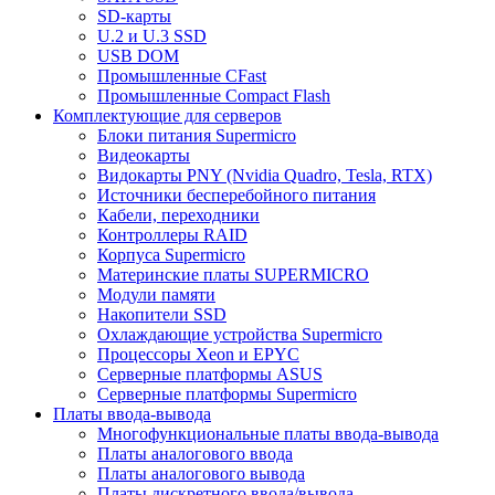
SD-карты
U.2 и U.3 SSD
USB DOM
Промышленные CFast
Промышленные Compact Flash
Комплектующие для серверов
Блоки питания Supermicro
Видеокарты
Видокарты PNY (Nvidia Quadro, Tesla, RTX)
Источники бесперебойного питания
Кабели, переходники
Контроллеры RAID
Корпуса Supermicro
Материнские платы SUPERMICRO
Модули памяти
Накопители SSD
Охлаждающие устройства Supermicro
Процессоры Xeon и EPYC
Серверные платформы ASUS
Серверные платформы Supermicro
Платы ввода-вывода
Многофункциональные платы ввода-вывода
Платы аналогового ввода
Платы аналогового вывода
Платы дискретного ввода/вывода