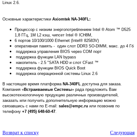
Linux 2.6.
Основные характеристики
Axiomtek NA-340FL:
Процессор с низким энергопотреблением Intel ® Atom ™ D525
1,8 ГГц, 1М L2 кэш, чипсет Intel ® ICH8M,
6 портов 10/100/1000 Ethernet (Intel® 82583V)
оперативная память - один слот DDR3 SO-DIMM, макс. до 4 Гб
поддержка управления BIOS через COM порт
поддержка функции LAN bypass
накопитель - 2.5 "SATA HDD и слот CFast ™
поддержка функции BIOS Quick Boot
поддержка операционной системы Linux 2.6
В настоящее время платформа
NA-340FL
доступна для заказа.
Компания «
Встраиваемые Системы
» рада предложить Вам
высокотехнологичную продукцию различных производителей,
заказать или получить дополнительную информацию можно
связавшись с нами по E-mail:
sales@empc.ru
или позвонив по
телефону
+7 (495) 648-60-47
.
Возврат к списку
Следующая