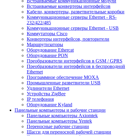
Встраиваемые коммуникационные модули
Встраиваемые конвертеры интерфейсов
Кабели, конвертеры, разветвительные коробки
Коммуникационные серверы Ethernet - RS-
232/422/485
Коммуникационные серверы Ethernet - USB
Коммутаторы Cisco
Конвертеры интерфейсов, повторители
Маршрутизаторы
Оборудование Ethercat
Оборудование PON
Преобразователи интерфейсов в GSM / GPRS
Преобразователи интерфейсов в беспроводной
Ethernet
Программное обеспечение MOXA
Промышленные разветвители USB
Удлинители Ethernet
Устройства ZigBee
IP телефония
Оборудование Kyland
Панельные компьютеры и рабочие станции
Панельные компьютеры Axiomtek
Панельные компьютеры Yentek
Переносные рабочие станции
Шасси для переносной рабочей станции