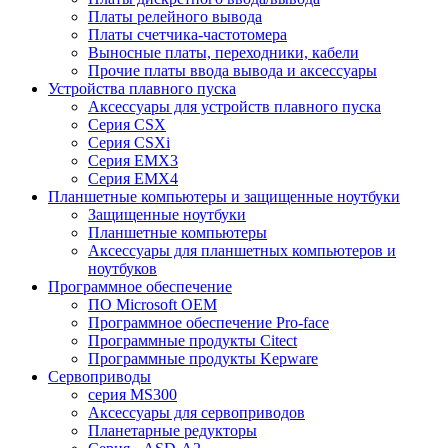
Платы релейного вывода
Платы счетчика-частотомера
Выносные платы, переходники, кабели
Прочие платы ввода вывода и аксессуары
Устройства плавного пуска
Аксессуары для устройств плавного пуска
Серия CSX
Серия CSXi
Серия EMX3
Серия EMX4
Планшетные компьютеры и защищенные ноутбуки
Защищенные ноутбуки
Планшетные компьютеры
Аксессуары для планшетных компьютеров и
ноутбуков
Программное обеспечение
ПО Microsoft OEM
Программное обеспечение Pro-face
Программные продукты Citect
Программные продукты Kepware
Сервоприводы
серия MS300
Аксессуары для сервоприводов
Планетарные редукторы