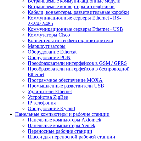
Встраиваемые коммуникационные модули
Встраиваемые конвертеры интерфейсов
Кабели, конвертеры, разветвительные коробки
Коммуникационные серверы Ethernet - RS-
232/422/485
Коммуникационные серверы Ethernet - USB
Коммутаторы Cisco
Конвертеры интерфейсов, повторители
Маршрутизаторы
Оборудование Ethercat
Оборудование PON
Преобразователи интерфейсов в GSM / GPRS
Преобразователи интерфейсов в беспроводной
Ethernet
Программное обеспечение MOXA
Промышленные разветвители USB
Удлинители Ethernet
Устройства ZigBee
IP телефония
Оборудование Kyland
Панельные компьютеры и рабочие станции
Панельные компьютеры Axiomtek
Панельные компьютеры Yentek
Переносные рабочие станции
Шасси для переносной рабочей станции