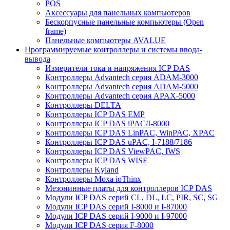
POS
Аксессуары для панельных компьютеров
Бескорпусные панельные компьютеры (Open
frame)
Панельные компьютеры AVALUE
Программируемые контроллеры и системы ввода-
вывода
Измерители тока и напряжения ICP DAS
Контроллеры Advantech серия ADAM-3000
Контроллеры Advantech серия ADAM-5000
Контроллеры Advantech серия APAX-5000
Контроллеры DELTA
Контроллеры ICP DAS EMP
Контроллеры ICP DAS iPAC/I-8000
Контроллеры ICP DAS LinPAC, WinPAC, XPAC
Контроллеры ICP DAS uPAC, I-7188/7186
Контроллеры ICP DAS ViewPAC, IWS
Контроллеры ICP DAS WISE
Контроллеры Kyland
Контроллеры Moxa ioThinx
Мезонинные платы для контроллеров ICP DAS
Модули ICP DAS серий CL, DL, LC, PIR, SC, SG
Модули ICP DAS серий I-8000 и I-87000
Модули ICP DAS серий I-9000 и I-97000
Модули ICP DAS серия F-8000