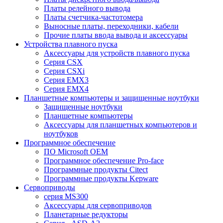
Платы релейного вывода
Платы счетчика-частотомера
Выносные платы, переходники, кабели
Прочие платы ввода вывода и аксессуары
Устройства плавного пуска
Аксессуары для устройств плавного пуска
Серия CSX
Серия CSXi
Серия EMX3
Серия EMX4
Планшетные компьютеры и защищенные ноутбуки
Защищенные ноутбуки
Планшетные компьютеры
Аксессуары для планшетных компьютеров и
ноутбуков
Программное обеспечение
ПО Microsoft OEM
Программное обеспечение Pro-face
Программные продукты Citect
Программные продукты Kepware
Сервоприводы
серия MS300
Аксессуары для сервоприводов
Планетарные редукторы