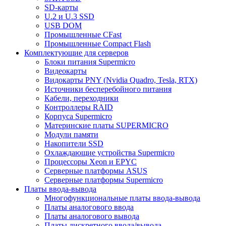
SD-карты
U.2 и U.3 SSD
USB DOM
Промышленные CFast
Промышленные Compact Flash
Комплектующие для серверов
Блоки питания Supermicro
Видеокарты
Видокарты PNY (Nvidia Quadro, Tesla, RTX)
Источники бесперебойного питания
Кабели, переходники
Контроллеры RAID
Корпуса Supermicro
Материнские платы SUPERMICRO
Модули памяти
Накопители SSD
Охлаждающие устройства Supermicro
Процессоры Xeon и EPYC
Серверные платформы ASUS
Серверные платформы Supermicro
Платы ввода-вывода
Многофункциональные платы ввода-вывода
Платы аналогового ввода
Платы аналогового вывода
Платы дискретного ввода/вывода