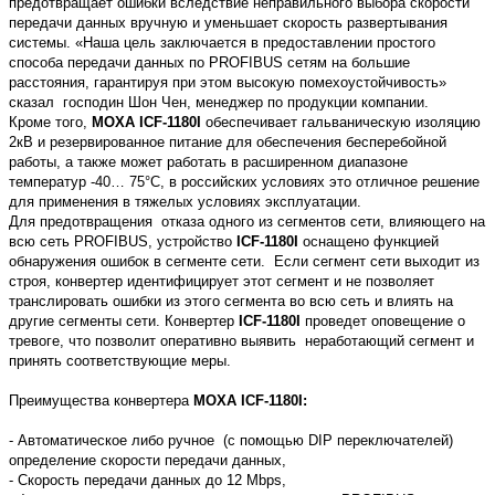
предотвращает ошибки вследствие неправильного выбора скорости
передачи данных вручную и уменьшает скорость развертывания
системы. «Наша цель заключается в предоставлении простого
способа передачи данных по PROFIBUS сетям на большие
расстояния, гарантируя при этом высокую помехоустойчивость»
сказал господин Шон Чен, менеджер по продукции компании.
Кроме того,
MOXA ICF-1180I
обеспечивает гальваническую изоляцию
2кВ и резервированное питание для обеспечения бесперебойной
работы, а также может работать в расширенном диапазоне
температур -40… 75°C, в российских условиях это отличное решение
для применения в тяжелых условиях эксплуатации.
Для предотвращения отказа одного из сегментов сети, влияющего на
всю сеть PROFIBUS, устройство
ICF-1180I
оснащено функцией
обнаружения ошибок в сегменте сети. Если сегмент сети выходит из
строя, конвертер идентифицирует этот сегмент и не позволяет
транслировать ошибки из этого сегмента во всю сеть и влиять на
другие сегменты сети. Конвертер
ICF-1180I
проведет оповещение о
тревоге, что позволит оперативно выявить неработающий сегмент и
принять соответствующие меры.
Преимущества конвертера
MOXA ICF-1180I:
- Автоматическое либо ручное (с помощью DIP переключателей)
определение скорости передачи данных,
- Скорость передачи данных до 12 Mbps,