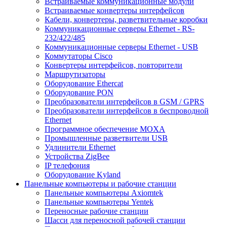
Встраиваемые коммуникационные модули
Встраиваемые конвертеры интерфейсов
Кабели, конвертеры, разветвительные коробки
Коммуникационные серверы Ethernet - RS-
232/422/485
Коммуникационные серверы Ethernet - USB
Коммутаторы Cisco
Конвертеры интерфейсов, повторители
Маршрутизаторы
Оборудование Ethercat
Оборудование PON
Преобразователи интерфейсов в GSM / GPRS
Преобразователи интерфейсов в беспроводной
Ethernet
Программное обеспечение MOXA
Промышленные разветвители USB
Удлинители Ethernet
Устройства ZigBee
IP телефония
Оборудование Kyland
Панельные компьютеры и рабочие станции
Панельные компьютеры Axiomtek
Панельные компьютеры Yentek
Переносные рабочие станции
Шасси для переносной рабочей станции