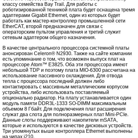
классу семейства Bay Trail. Для работы с
роботизированной техникой плата будет оснащена тремя
адаптерами Gigabit Ethernet, один из которых будет
работать как мастер-контроллер промышленной сети
EtherCAT, второй предназначен для связи с
операторским пультом управления и третий служит
сетевым адаптером общего назначения.
В качестве центрального процессора системной платы
анонсирован Celeron® N2930. Также на сайте компании
есть упоминание о том, что возможен выпуск плат на
процессоре Atom™ E3825. Оба эти процессора имеют
небольшой TDP и поэтому плата MIO-6300 рассчитана на
использование пассивного охлаждения. Для отвода
тепла с процессора последний должен либо
контактировать с массивным металлическим корпусом
устройства, либо использовать поставляемый
опционально радиатор. На плату устанавливается один
модуль памяти DDR3L-1333 SO-DIMM максимальным
объемом 8 Гбайт. Для подключения плат расширения
служат два слота для полноразмерных плат Mini-PCIe.
Данные слоты поддерживают накопители mSATA,
которые и используются в качестве дисковых устройств.
Три упомянутых выше контроллера Ethernet выполнены
на чипах i210.