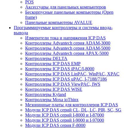
POS
Аксессуары для панельных компьютеров
Бескорпусные панельные компьютеры (Open
frame)
Панельные компьютеры AVALUE
Программируемые контроллеры и системы ввода-
вывода
Измерители тока и напряжения ICP DAS
Контроллеры Advantech серия ADAM-3000
Контроллеры Advantech серия ADAM-5000
Контроллеры Advantech серия APAX-5000
Контроллеры DELTA
Контроллеры ICP DAS EMP
Контроллеры ICP DAS iPAC/I-8000
Контроллеры ICP DAS LinPAC, WinPAC, XPAC
Контроллеры ICP DAS uPAC, I-7188/7186
Контроллеры ICP DAS ViewPAC, IWS
Контроллеры ICP DAS WISE
Контроллеры Kyland
Контроллеры Moxa ioThinx
Мезонинные платы для контроллеров ICP DAS
Модули ICP DAS серий CL, DL, LC, PIR, SC, SG
Модули ICP DAS серий I-8000 и I-87000
Модули ICP DAS серий I-9000 и I-97000
Модули ICP DAS серия F-8000