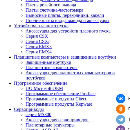
Платы релейного вывода
Платы счетчика-частотомера
Выносные платы, переходники, кабели
Прочие платы ввода вывода и аксессуары
Устройства плавного пуска
Аксессуары для устройств плавного пуска
Серия CSX
Серия CSXi
Серия EMX3
Серия EMX4
Планшетные компьютеры и защищенные ноутбуки
Защищенные ноутбуки
Планшетные компьютеры
Аксессуары для планшетных компьютеров и
ноутбуков
Программное обеспечение
ПО Microsoft OEM
Программное обеспечение Pro-face
Программные продукты Citect
Программные продукты Kepware
Сервоприводы
серия MS300
Аксессуары для сервоприводов
Планетарные редукторы
V