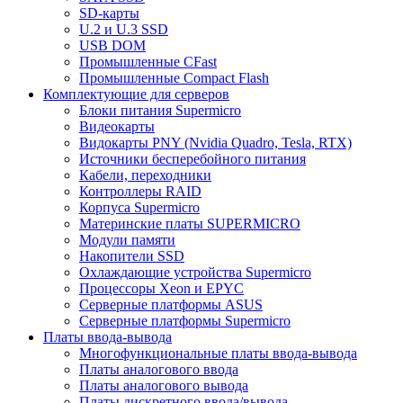
SD-карты
U.2 и U.3 SSD
USB DOM
Промышленные CFast
Промышленные Compact Flash
Комплектующие для серверов
Блоки питания Supermicro
Видеокарты
Видокарты PNY (Nvidia Quadro, Tesla, RTX)
Источники бесперебойного питания
Кабели, переходники
Контроллеры RAID
Корпуса Supermicro
Материнские платы SUPERMICRO
Модули памяти
Накопители SSD
Охлаждающие устройства Supermicro
Процессоры Xeon и EPYC
Серверные платформы ASUS
Серверные платформы Supermicro
Платы ввода-вывода
Многофункциональные платы ввода-вывода
Платы аналогового ввода
Платы аналогового вывода
Платы дискретного ввода/вывода