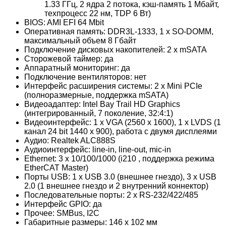
1.33 ГГц, 2 ядра 2 потока, кэш-память 1 Мбайт,
техпроцесс 22 нм, TDP 6 Вт)
BIOS: AMI EFI 64 Mbit
Оперативная память: DDR3L-1333, 1 x SO-DOMM,
максимальный объем 8 Гбайт
Подключение дисковых накопителей: 2 x mSATA
Сторожевой таймер: да
Аппаратный мониторинг: да
Подключение вентиляторов: нет
Интерфейс расширения системы: 2 x Mini PCIe
(полноразмерные, поддержка mSATA)
Видеоадаптер: Intel Bay Trail HD Graphics
(интегрированный, 7 поколение, 32:4:1)
Видеоинтерфейс: 1 x VGA (2560 x 1600), 1 x LVDS (1
канал 24 bit 1440 x 900), работа с двумя дисплеями
Аудио: Realtek ALC888S
Аудиоинтерфейс: line-in, line-out, mic-in
Ethernet: 3 x 10/100/1000 (i210 , поддержка режима
EtherCAT Master)
Порты USB: 1 x USB 3.0 (внешнее гнездо), 3 x USB
2.0 (1 внешнее гнездо и 2 внутренний коннектор)
Последовательные порты: 2 x RS-232/422/485
Интерфейс GPIO: да
Прочее: SMBus, I2C
Габаритные размеры: 146 x 102 мм