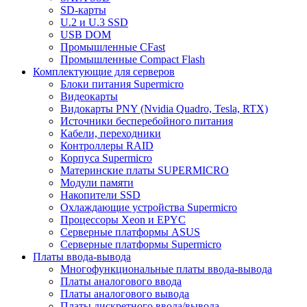
SD-карты
U.2 и U.3 SSD
USB DOM
Промышленные CFast
Промышленные Compact Flash
Комплектующие для серверов
Блоки питания Supermicro
Видеокарты
Видокарты PNY (Nvidia Quadro, Tesla, RTX)
Источники бесперебойного питания
Кабели, переходники
Контроллеры RAID
Корпуса Supermicro
Материнские платы SUPERMICRO
Модули памяти
Накопители SSD
Охлаждающие устройства Supermicro
Процессоры Xeon и EPYC
Серверные платформы ASUS
Серверные платформы Supermicro
Платы ввода-вывода
Многофункциональные платы ввода-вывода
Платы аналогового ввода
Платы аналогового вывода
Платы дискретного ввода/вывода