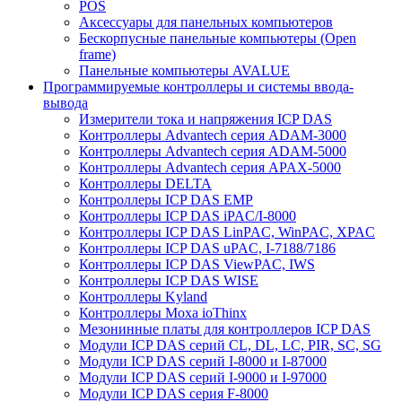
POS
Аксессуары для панельных компьютеров
Бескорпусные панельные компьютеры (Open
frame)
Панельные компьютеры AVALUE
Программируемые контроллеры и системы ввода-
вывода
Измерители тока и напряжения ICP DAS
Контроллеры Advantech серия ADAM-3000
Контроллеры Advantech серия ADAM-5000
Контроллеры Advantech серия APAX-5000
Контроллеры DELTA
Контроллеры ICP DAS EMP
Контроллеры ICP DAS iPAC/I-8000
Контроллеры ICP DAS LinPAC, WinPAC, XPAC
Контроллеры ICP DAS uPAC, I-7188/7186
Контроллеры ICP DAS ViewPAC, IWS
Контроллеры ICP DAS WISE
Контроллеры Kyland
Контроллеры Moxa ioThinx
Мезонинные платы для контроллеров ICP DAS
Модули ICP DAS серий CL, DL, LC, PIR, SC, SG
Модули ICP DAS серий I-8000 и I-87000
Модули ICP DAS серий I-9000 и I-97000
Модули ICP DAS серия F-8000