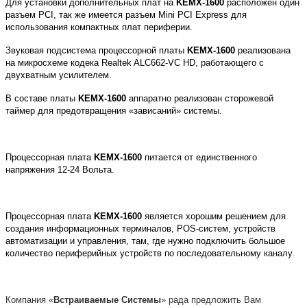
Для установки дополнительных плат на
KEMX-1600
расположен один
разъем PCI, так же имеется разъем Mini PCI Express для
использования компактных плат периферии.
Звуковая подсистема процессорной платы
KEMX-1600
реализована
на микросхеме кодека Realtek ALC662-VC HD, работающего с
двухватным усилителем.
В составе платы
KEMX-1600
аппаратно реализован сторожевой
таймер для предотвращения «зависаний» системы.
Процессорная плата
KEMX-1600
питается от единственного
напряжения 12-24 Вольта.
Процессорная плата
KEMX-1600
является хорошим решением для
создания информационных терминалов, POS-систем, устройств
автоматизации и управления, там, где нужно подключить большое
количество периферийных устройств по последовательному каналу.
Компания «
Встраиваемые Системы
» рада предложить Вам