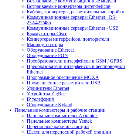
Встраиваемые коммуникационные модули
Встраиваемые конвертеры интерфейсов
Кабели, конвертеры, разветвительные коробки
Коммуникационные серверы Ethernet - RS-
232/422/485
Коммуникационные серверы Ethernet - USB
Коммутаторы Cisco
Конвертеры интерфейсов, повторители
Маршрутизаторы
Оборудование Ethercat
Оборудование PON
Преобразователи интерфейсов в GSM / GPRS
Преобразователи интерфейсов в беспроводной
Ethernet
Программное обеспечение MOXA
Промышленные разветвители USB
Удлинители Ethernet
Устройства ZigBee
IP телефония
Оборудование Kyland
Панельные компьютеры и рабочие станции
Панельные компьютеры Axiomtek
Панельные компьютеры Yentek
Переносные рабочие станции
Шасси для переносной рабочей станции