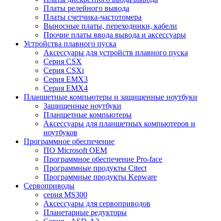
Платы релейного вывода
Платы счетчика-частотомера
Выносные платы, переходники, кабели
Прочие платы ввода вывода и аксессуары
Устройства плавного пуска
Аксессуары для устройств плавного пуска
Серия CSX
Серия CSXi
Серия EMX3
Серия EMX4
Планшетные компьютеры и защищенные ноутбуки
Защищенные ноутбуки
Планшетные компьютеры
Аксессуары для планшетных компьютеров и
ноутбуков
Программное обеспечение
ПО Microsoft OEM
Программное обеспечение Pro-face
Программные продукты Citect
Программные продукты Kepware
Сервоприводы
серия MS300
Аксессуары для сервоприводов
Планетарные редукторы