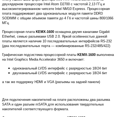
двухядерном процессоре Intel Atom D2700 с частотой 2,13 ГГц и
высокоинтегрированном чипсете Intel NM10 Express. Процессорная
плата поддерживает два одноканальных модуля памяти DDR3
SODIMM с общим объемом памяти до 4 Гб и частотой шины 800/1066
МГц.
Процессорная плата
KEMX-1600
оснащена двумя каналами Gigabit
Etherhet, семью разъемами USB 2.0. Яркой особенностью данной
платы является наличие 10 последовательных интерфейсов RS-232
(два последовательных порта — комбинированные RS-232/485/422)
Графическая подсистема процессорной платы
KEMX-1600
выполнена
на Intel Graphics Media Accelerator 3650 и включает:
одноканальный LVDS интерфейс с разрядностью 18/24 бит
двухканальный LVDS интерфейс с разрядностью 18/24 бит
а так же поддержку HDMI и VGA (разъемы на задней панели)
Для подключения накопителей на плате расположены два разъема
SATA и один разъем mSATA для использования твердотельных
накопителей соответствующего формата.