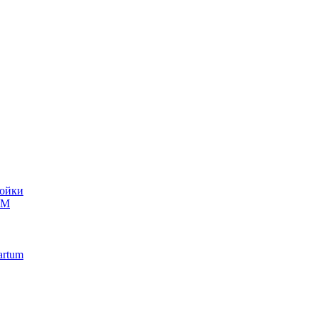
ойки
UM
artum