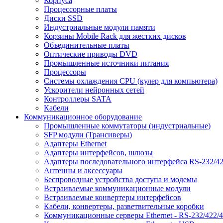
Корпуса
Процессорные платы
Диски SSD
Индустриальные модули памяти
Корзины Mobile Rack для жестких дисков
Объединительные платы
Оптические приводы DVD
Промышленные источники питания
Процессоры
Системы охлаждения CPU (кулер для компьютера)
Ускорители нейронных сетей
Контроллеры SATA
Кабели
Коммуникационное оборудование
Промышленные коммутаторы (индустриальные)
SFP модули (Трансиверы)
Адаптеры Ethernet
Адаптеры интерфейсов, шлюзы
Адаптеры последовательного интерфейса RS-232/42
Антенны и аксессуары
Беспроводные устройства доступа и модемы
Встраиваемые коммуникационные модули
Встраиваемые конвертеры интерфейсов
Кабели, конвертеры, разветвительные коробки
Коммуникационные серверы Ethernet - RS-232/422/