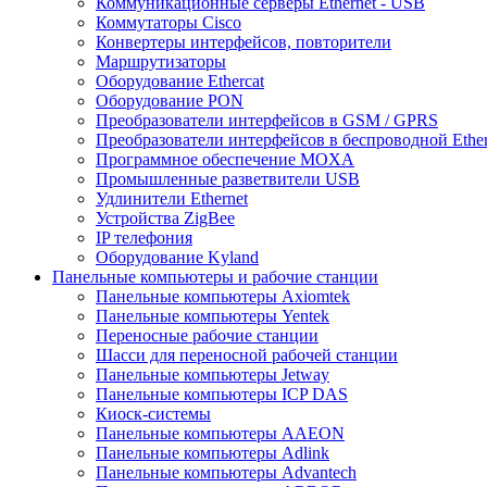
Коммуникационные серверы Ethernet - USB
Коммутаторы Cisco
Конвертеры интерфейсов, повторители
Маршрутизаторы
Оборудование Ethercat
Оборудование PON
Преобразователи интерфейсов в GSM / GPRS
Преобразователи интерфейсов в беспроводной Ether
Программное обеспечение MOXA
Промышленные разветвители USB
Удлинители Ethernet
Устройства ZigBee
IP телефония
Оборудование Kyland
Панельные компьютеры и рабочие станции
Панельные компьютеры Axiomtek
Панельные компьютеры Yentek
Переносные рабочие станции
Шасси для переносной рабочей станции
Панельные компьютеры Jetway
Панельные компьютеры ICP DAS
Киоск-системы
Панельные компьютеры AAEON
Панельные компьютеры Adlink
Панельные компьютеры Advantech