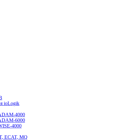
B
 ioLogik
я ADAM-4000
я ADAM-6000
 WISE-4000
ET, ECAT, MQ