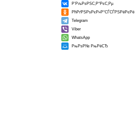
Р’РљРѕРЅС‚Р°РєС‚Рµ
РћРґРЅРѕРєР»Р°СЃСЃРЅРёРєРё
Telegram
Viber
WhatsApp
РњРѕР№ РњРёСЂ