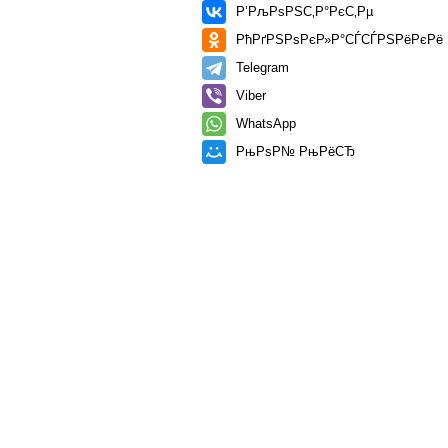
Р’РљРѕРЅС‚Р°РєС‚Рµ
РћРґРЅРѕРєР»Р°СЃСЃРЅРёРєРё
Telegram
Viber
WhatsApp
РњРѕР№ РњРёСЂ