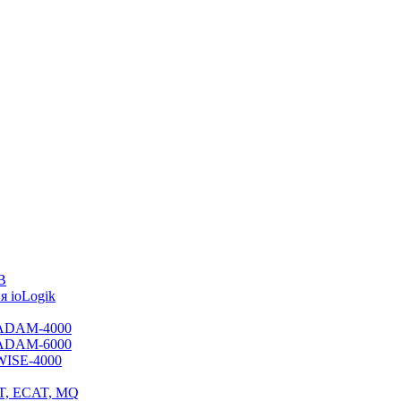
B
 ioLogik
я ADAM-4000
я ADAM-6000
 WISE-4000
ET, ECAT, MQ