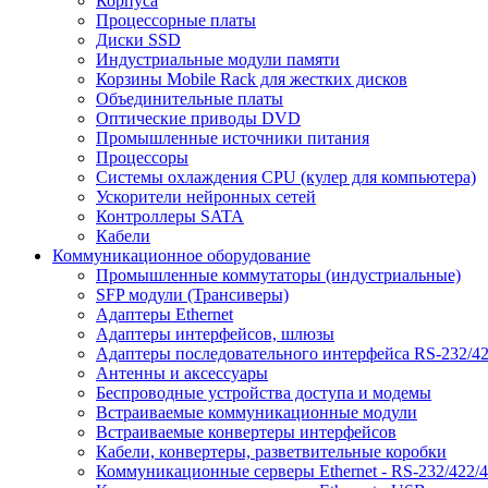
Корпуса
Процессорные платы
Диски SSD
Индустриальные модули памяти
Корзины Mobile Rack для жестких дисков
Объединительные платы
Оптические приводы DVD
Промышленные источники питания
Процессоры
Системы охлаждения CPU (кулер для компьютера)
Ускорители нейронных сетей
Контроллеры SATA
Кабели
Коммуникационное оборудование
Промышленные коммутаторы (индустриальные)
SFP модули (Трансиверы)
Адаптеры Ethernet
Адаптеры интерфейсов, шлюзы
Адаптеры последовательного интерфейса RS-232/42
Антенны и аксессуары
Беспроводные устройства доступа и модемы
Встраиваемые коммуникационные модули
Встраиваемые конвертеры интерфейсов
Кабели, конвертеры, разветвительные коробки
Коммуникационные серверы Ethernet - RS-232/422/