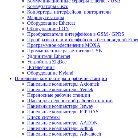
Коммуникационные серверы Ethernet - USB
Коммутаторы Cisco
Конвертеры интерфейсов, повторители
Маршрутизаторы
Оборудование Ethercat
Оборудование PON
Преобразователи интерфейсов в GSM / GPRS
Преобразователи интерфейсов в беспроводной Ether
Программное обеспечение MOXA
Промышленные разветвители USB
Удлинители Ethernet
Устройства ZigBee
IP телефония
Оборудование Kyland
Панельные компьютеры и рабочие станции
Панельные компьютеры Axiomtek
Панельные компьютеры Yentek
Переносные рабочие станции
Шасси для переносной рабочей станции
Панельные компьютеры Jetway
Панельные компьютеры ICP DAS
Киоск-системы
Панельные компьютеры AAEON
Панельные компьютеры Adlink
Панельные компьютеры Advantech