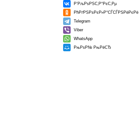
Р’РљРѕРЅС‚Р°РєС‚Рµ
РћРґРЅРѕРєР»Р°СЃСЃРЅРёРєРё
Telegram
Viber
WhatsApp
РњРѕР№ РњРёСЂ