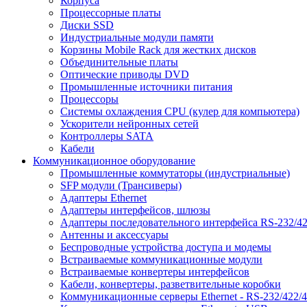
Корпуса
Процессорные платы
Диски SSD
Индустриальные модули памяти
Корзины Mobile Rack для жестких дисков
Объединительные платы
Оптические приводы DVD
Промышленные источники питания
Процессоры
Системы охлаждения CPU (кулер для компьютера)
Ускорители нейронных сетей
Контроллеры SATA
Кабели
Коммуникационное оборудование
Промышленные коммутаторы (индустриальные)
SFP модули (Трансиверы)
Адаптеры Ethernet
Адаптеры интерфейсов, шлюзы
Адаптеры последовательного интерфейса RS-232/42
Антенны и аксессуары
Беспроводные устройства доступа и модемы
Встраиваемые коммуникационные модули
Встраиваемые конвертеры интерфейсов
Кабели, конвертеры, разветвительные коробки
Коммуникационные серверы Ethernet - RS-232/422/