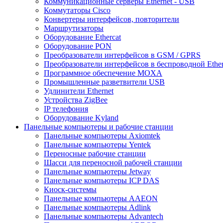
Коммуникационные серверы Ethernet - USB
Коммутаторы Cisco
Конвертеры интерфейсов, повторители
Маршрутизаторы
Оборудование Ethercat
Оборудование PON
Преобразователи интерфейсов в GSM / GPRS
Преобразователи интерфейсов в беспроводной Ether
Программное обеспечение MOXA
Промышленные разветвители USB
Удлинители Ethernet
Устройства ZigBee
IP телефония
Оборудование Kyland
Панельные компьютеры и рабочие станции
Панельные компьютеры Axiomtek
Панельные компьютеры Yentek
Переносные рабочие станции
Шасси для переносной рабочей станции
Панельные компьютеры Jetway
Панельные компьютеры ICP DAS
Киоск-системы
Панельные компьютеры AAEON
Панельные компьютеры Adlink
Панельные компьютеры Advantech