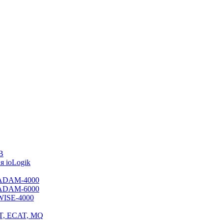
B
 ioLogik
я ADAM-4000
я ADAM-6000
 WISE-4000
ET, ECAT, MQ