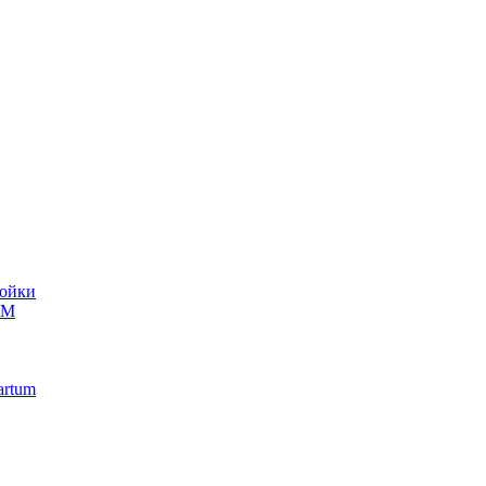
ойки
UM
artum