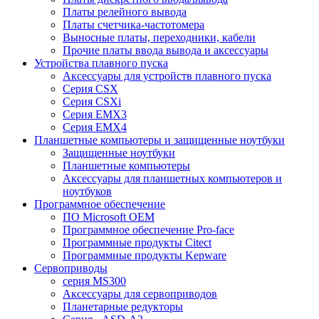
Платы релейного вывода
Платы счетчика-частотомера
Выносные платы, переходники, кабели
Прочие платы ввода вывода и аксессуары
Устройства плавного пуска
Аксессуары для устройств плавного пуска
Серия CSX
Серия CSXi
Серия EMX3
Серия EMX4
Планшетные компьютеры и защищенные ноутбуки
Защищенные ноутбуки
Планшетные компьютеры
Аксессуары для планшетных компьютеров и
ноутбуков
Программное обеспечение
ПО Microsoft OEM
Программное обеспечение Pro-face
Программные продукты Citect
Программные продукты Kepware
Сервоприводы
серия MS300
Аксессуары для сервоприводов
Планетарные редукторы