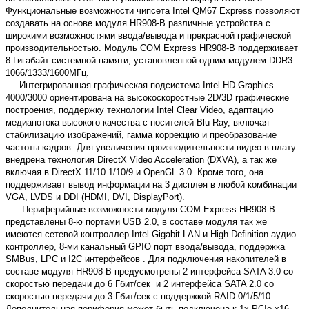
Функциональные возможности чипсета Intel QM67 Express позволяют
создавать на основе модуля HR908-B различные устройства с
широкими возможностями ввода/вывода и прекрасной графической
производительностью. Модуль COM Express HR908-B поддерживает
8 Гигабайт системной памяти, установленной одним модулем DDR3
1066/1333/1600МГц.
Интегрированная графическая подсистема Intel HD Graphics
4000/3000 ориентирована на высокоскоростные 2D/3D графические
построения, поддержку технологии Intel Clear Video, адаптацию
медиапотока высокого качества с носителей Blu-Ray, включая
стабилизацию изображений, гамма коррекцию и преобразование
частоты кадров. Для увеличения производительности видео в плату
внедрена технология DirectX Video Acceleration (DXVA), а так же
включая в DirectX 11/10.1/10/9 и OpenGL 3.0. Кроме того, она
поддерживает вывод информации на 3 дисплея в любой комбинации
VGA, LVDS и DDI (HDMI, DVI, DisplayPort).
Периферийные возможности модуля COM Express HR908-B
представлены 8-ю портами USB 2.0, в составе модуля так же
имеются сетевой контроллер Intel Gigabit LAN и High Definition аудио
контроллер, 8-ми канальный GPIO порт ввода/вывода, поддержка
SMBus, LPC и I2C интерфейсов . Для подключения накопителей в
составе модуля HR908-B предусмотрены 2 интерфейса SATA 3.0 со
скоростью передачи до 6 Гбит/сек и 2 интерфейса SATA 2.0 со
скоростью передачи до 3 Гбит/сек с поддержкой RAID 0/1/5/10.
Дополнительная периферия может быть подключена к 1х PCIe x16