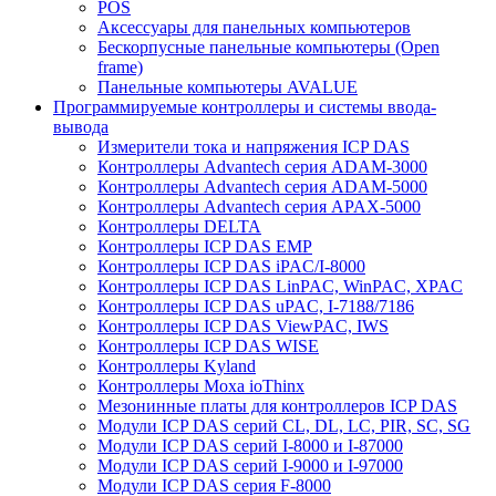
POS
Аксессуары для панельных компьютеров
Бескорпусные панельные компьютеры (Open
frame)
Панельные компьютеры AVALUE
Программируемые контроллеры и системы ввода-
вывода
Измерители тока и напряжения ICP DAS
Контроллеры Advantech серия ADAM-3000
Контроллеры Advantech серия ADAM-5000
Контроллеры Advantech серия APAX-5000
Контроллеры DELTA
Контроллеры ICP DAS EMP
Контроллеры ICP DAS iPAC/I-8000
Контроллеры ICP DAS LinPAC, WinPAC, XPAC
Контроллеры ICP DAS uPAC, I-7188/7186
Контроллеры ICP DAS ViewPAC, IWS
Контроллеры ICP DAS WISE
Контроллеры Kyland
Контроллеры Moxa ioThinx
Мезонинные платы для контроллеров ICP DAS
Модули ICP DAS серий CL, DL, LC, PIR, SC, SG
Модули ICP DAS серий I-8000 и I-87000
Модули ICP DAS серий I-9000 и I-97000
Модули ICP DAS серия F-8000