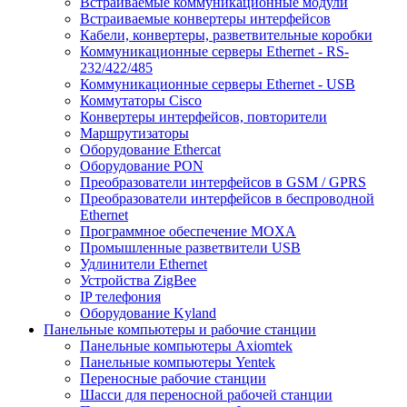
Встраиваемые коммуникационные модули
Встраиваемые конвертеры интерфейсов
Кабели, конвертеры, разветвительные коробки
Коммуникационные серверы Ethernet - RS-
232/422/485
Коммуникационные серверы Ethernet - USB
Коммутаторы Cisco
Конвертеры интерфейсов, повторители
Маршрутизаторы
Оборудование Ethercat
Оборудование PON
Преобразователи интерфейсов в GSM / GPRS
Преобразователи интерфейсов в беспроводной
Ethernet
Программное обеспечение MOXA
Промышленные разветвители USB
Удлинители Ethernet
Устройства ZigBee
IP телефония
Оборудование Kyland
Панельные компьютеры и рабочие станции
Панельные компьютеры Axiomtek
Панельные компьютеры Yentek
Переносные рабочие станции
Шасси для переносной рабочей станции