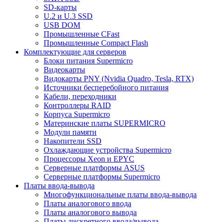
SD-карты
U.2 и U.3 SSD
USB DOM
Промышленные CFast
Промышленные Compact Flash
Комплектующие для серверов
Блоки питания Supermicro
Видеокарты
Видокарты PNY (Nvidia Quadro, Tesla, RTX)
Источники бесперебойного питания
Кабели, переходники
Контроллеры RAID
Корпуса Supermicro
Материнские платы SUPERMICRO
Модули памяти
Накопители SSD
Охлаждающие устройства Supermicro
Процессоры Xeon и EPYC
Серверные платформы ASUS
Серверные платформы Supermicro
Платы ввода-вывода
Многофункциональные платы ввода-вывода
Платы аналогового ввода
Платы аналогового вывода
Платы дискретного ввода/вывода