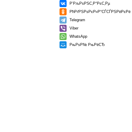
Р’РљРѕРЅС‚Р°РєС‚Рµ
РћРґРЅРѕРєР»Р°СЃСЃРЅРёРєРё
Telegram
Viber
WhatsApp
РњРѕР№ РњРёСЂ