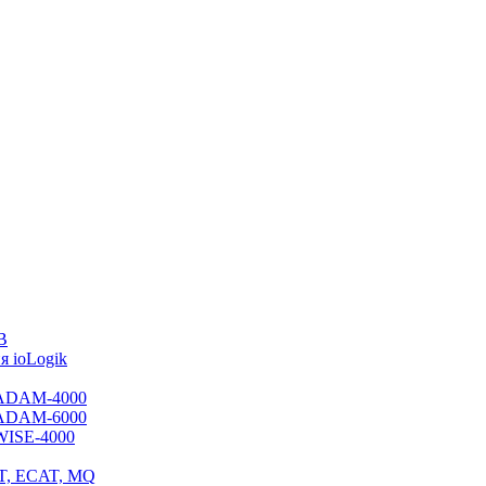
B
 ioLogik
я ADAM-4000
я ADAM-6000
 WISE-4000
ET, ECAT, MQ