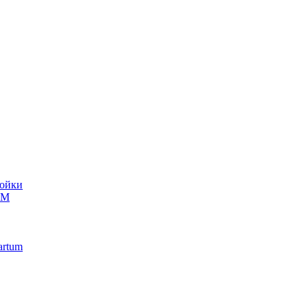
ойки
UM
artum