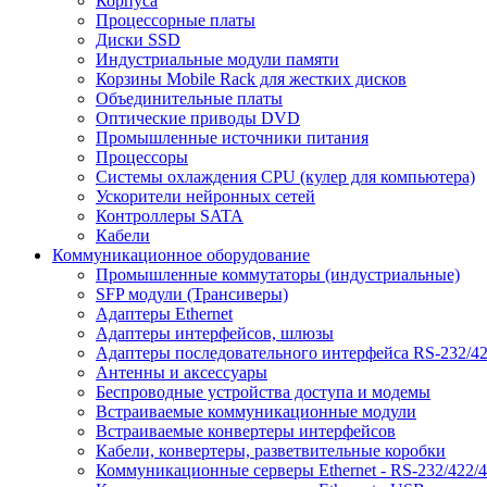
Корпуса
Процессорные платы
Диски SSD
Индустриальные модули памяти
Корзины Mobile Rack для жестких дисков
Объединительные платы
Оптические приводы DVD
Промышленные источники питания
Процессоры
Системы охлаждения CPU (кулер для компьютера)
Ускорители нейронных сетей
Контроллеры SATA
Кабели
Коммуникационное оборудование
Промышленные коммутаторы (индустриальные)
SFP модули (Трансиверы)
Адаптеры Ethernet
Адаптеры интерфейсов, шлюзы
Адаптеры последовательного интерфейса RS-232/42
Антенны и аксессуары
Беспроводные устройства доступа и модемы
Встраиваемые коммуникационные модули
Встраиваемые конвертеры интерфейсов
Кабели, конвертеры, разветвительные коробки
Коммуникационные серверы Ethernet - RS-232/422/