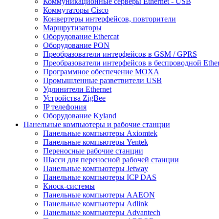
Коммуникационные серверы Ethernet - USB
Коммутаторы Cisco
Конвертеры интерфейсов, повторители
Маршрутизаторы
Оборудование Ethercat
Оборудование PON
Преобразователи интерфейсов в GSM / GPRS
Преобразователи интерфейсов в беспроводной Ether
Программное обеспечение MOXA
Промышленные разветвители USB
Удлинители Ethernet
Устройства ZigBee
IP телефония
Оборудование Kyland
Панельные компьютеры и рабочие станции
Панельные компьютеры Axiomtek
Панельные компьютеры Yentek
Переносные рабочие станции
Шасси для переносной рабочей станции
Панельные компьютеры Jetway
Панельные компьютеры ICP DAS
Киоск-системы
Панельные компьютеры AAEON
Панельные компьютеры Adlink
Панельные компьютеры Advantech