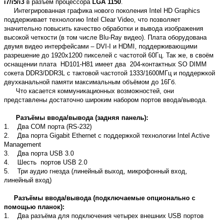
i7/i5/i3
в разъем процессора
LGA 1150
.
Интегрированная графика нового поколения Intel HD Graphics
поддерживает технологию Intel Clear Video, что позволяет
значительно повысить качество обработки и вывода изображения
высокой четкости (в том числе Blu-Ray видео). Плата оборудована
двумя видео интерфейсами – DVI-I и HDMI, поддерживающими
разрешение до 1920х1200 пикселей с частотой 60Гц. Так же, в своём
оснащении плата HD101-H81 имеет два 204-контактных SO DIMM
сокета DDR3/DDR3L с тактовой частотой 1333/1600МГц и поддержкой
двухканальной памяти максимальным объёмом до 16Гб.
Что касается коммуникационных возможностей, они
представлены достаточно широким набором портов ввода/вывода.
Разъёмы ввода/вывода (задняя панель):
1. Два COM порта (RS-232)
2. Два порта Gigabit Ethernet с поддержкой технологии Intel Active
Management
3. Два порта USB 3.0
4. Шесть портов USB 2.0
5. Три аудио гнезда (линейный выход, микрофонный вход,
линейный вход)
Разъёмы ввода/вывода (подключаемые опционально с
помощью планок):
1. Два разъёма для подключения четырех внешних USB портов