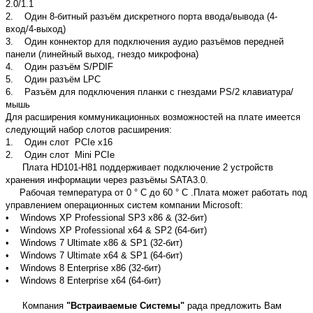
2.0/1.1
2. Один 8-битный разъём дискретного порта ввода/вывода (4-
вход/4-выход)
3. Один коннектор для подключения аудио разъёмов передней
панели (линейный выход, гнездо микрофона)
4. Один разъём S/PDIF
5. Один разъём LPC
6. Разъём для подключения планки с гнездами PS/2 клавиатура/
мышь
Для расширения коммуникационных возможностей на плате
имеется
следующий набор слотов расширения:
1. Один слот PCIe x16
2. Один слот Mini PCIe
Плата HD101-H81 поддерживает подключение 2 устройств
хранения информации через разъёмы SATA3.0.
Рабочая температура от 0 ° C до 60 ° C .Плата может работать под
управлением операционных систем компании Microsoft:
• Windows XP Professional SP3 x86 & (32-бит)
• Windows XP Professional x64 & SP2 (64-бит)
• Windows 7 Ultimate x86 & SP1 (32-бит)
• Windows 7 Ultimate x64 & SP1 (64-бит)
• Windows 8 Enterprise x86 (32-бит)
• Windows 8 Enterprise x64 (64-бит)
Компания
"Встраиваемые Системы"
рада предложить Вам