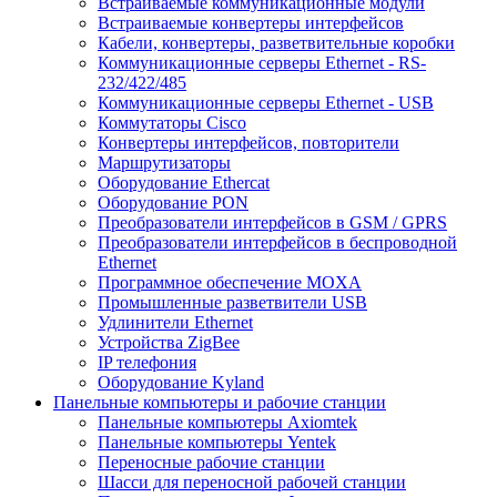
Встраиваемые коммуникационные модули
Встраиваемые конвертеры интерфейсов
Кабели, конвертеры, разветвительные коробки
Коммуникационные серверы Ethernet - RS-
232/422/485
Коммуникационные серверы Ethernet - USB
Коммутаторы Cisco
Конвертеры интерфейсов, повторители
Маршрутизаторы
Оборудование Ethercat
Оборудование PON
Преобразователи интерфейсов в GSM / GPRS
Преобразователи интерфейсов в беспроводной
Ethernet
Программное обеспечение MOXA
Промышленные разветвители USB
Удлинители Ethernet
Устройства ZigBee
IP телефония
Оборудование Kyland
Панельные компьютеры и рабочие станции
Панельные компьютеры Axiomtek
Панельные компьютеры Yentek
Переносные рабочие станции
Шасси для переносной рабочей станции