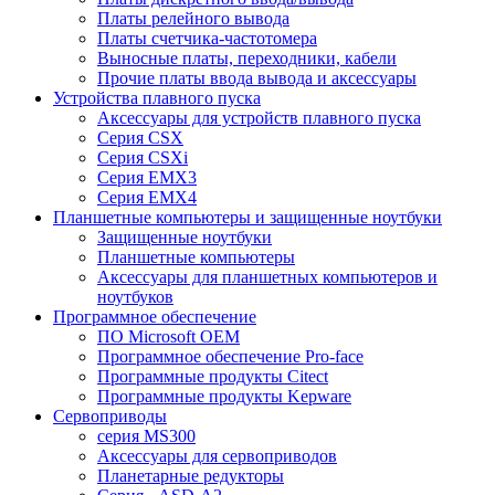
Платы релейного вывода
Платы счетчика-частотомера
Выносные платы, переходники, кабели
Прочие платы ввода вывода и аксессуары
Устройства плавного пуска
Аксессуары для устройств плавного пуска
Серия CSX
Серия CSXi
Серия EMX3
Серия EMX4
Планшетные компьютеры и защищенные ноутбуки
Защищенные ноутбуки
Планшетные компьютеры
Аксессуары для планшетных компьютеров и
ноутбуков
Программное обеспечение
ПО Microsoft OEM
Программное обеспечение Pro-face
Программные продукты Citect
Программные продукты Kepware
Сервоприводы
серия MS300
Аксессуары для сервоприводов
Планетарные редукторы