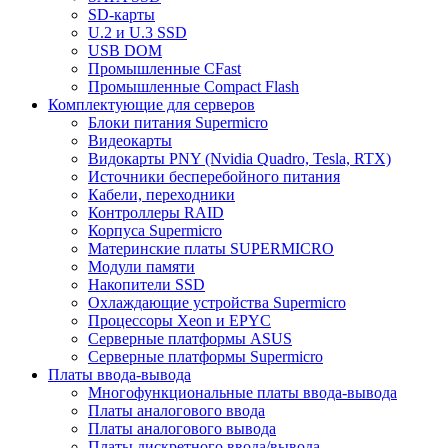
SD-карты
U.2 и U.3 SSD
USB DOM
Промышленные CFast
Промышленные Compact Flash
Комплектующие для серверов
Блоки питания Supermicro
Видеокарты
Видокарты PNY (Nvidia Quadro, Tesla, RTX)
Источники бесперебойного питания
Кабели, переходники
Контроллеры RAID
Корпуса Supermicro
Материнские платы SUPERMICRO
Модули памяти
Накопители SSD
Охлаждающие устройства Supermicro
Процессоры Xeon и EPYC
Серверные платформы ASUS
Серверные платформы Supermicro
Платы ввода-вывода
Многофункциональные платы ввода-вывода
Платы аналогового ввода
Платы аналогового вывода
Платы дискретного ввода/вывода