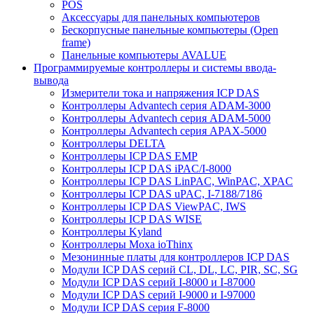
POS
Аксессуары для панельных компьютеров
Бескорпусные панельные компьютеры (Open
frame)
Панельные компьютеры AVALUE
Программируемые контроллеры и системы ввода-
вывода
Измерители тока и напряжения ICP DAS
Контроллеры Advantech серия ADAM-3000
Контроллеры Advantech серия ADAM-5000
Контроллеры Advantech серия APAX-5000
Контроллеры DELTA
Контроллеры ICP DAS EMP
Контроллеры ICP DAS iPAC/I-8000
Контроллеры ICP DAS LinPAC, WinPAC, XPAC
Контроллеры ICP DAS uPAC, I-7188/7186
Контроллеры ICP DAS ViewPAC, IWS
Контроллеры ICP DAS WISE
Контроллеры Kyland
Контроллеры Moxa ioThinx
Мезонинные платы для контроллеров ICP DAS
Модули ICP DAS серий CL, DL, LC, PIR, SC, SG
Модули ICP DAS серий I-8000 и I-87000
Модули ICP DAS серий I-9000 и I-97000
Модули ICP DAS серия F-8000