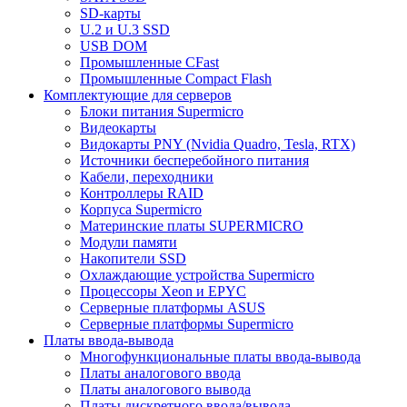
SD-карты
U.2 и U.3 SSD
USB DOM
Промышленные CFast
Промышленные Compact Flash
Комплектующие для серверов
Блоки питания Supermicro
Видеокарты
Видокарты PNY (Nvidia Quadro, Tesla, RTX)
Источники бесперебойного питания
Кабели, переходники
Контроллеры RAID
Корпуса Supermicro
Материнские платы SUPERMICRO
Модули памяти
Накопители SSD
Охлаждающие устройства Supermicro
Процессоры Xeon и EPYC
Серверные платформы ASUS
Серверные платформы Supermicro
Платы ввода-вывода
Многофункциональные платы ввода-вывода
Платы аналогового ввода
Платы аналогового вывода
Платы дискретного ввода/вывода