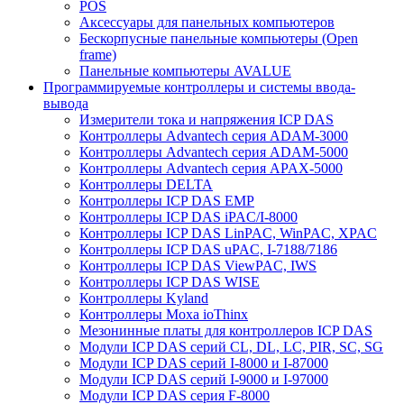
POS
Аксессуары для панельных компьютеров
Бескорпусные панельные компьютеры (Open
frame)
Панельные компьютеры AVALUE
Программируемые контроллеры и системы ввода-
вывода
Измерители тока и напряжения ICP DAS
Контроллеры Advantech серия ADAM-3000
Контроллеры Advantech серия ADAM-5000
Контроллеры Advantech серия APAX-5000
Контроллеры DELTA
Контроллеры ICP DAS EMP
Контроллеры ICP DAS iPAC/I-8000
Контроллеры ICP DAS LinPAC, WinPAC, XPAC
Контроллеры ICP DAS uPAC, I-7188/7186
Контроллеры ICP DAS ViewPAC, IWS
Контроллеры ICP DAS WISE
Контроллеры Kyland
Контроллеры Moxa ioThinx
Мезонинные платы для контроллеров ICP DAS
Модули ICP DAS серий CL, DL, LC, PIR, SC, SG
Модули ICP DAS серий I-8000 и I-87000
Модули ICP DAS серий I-9000 и I-97000
Модули ICP DAS серия F-8000