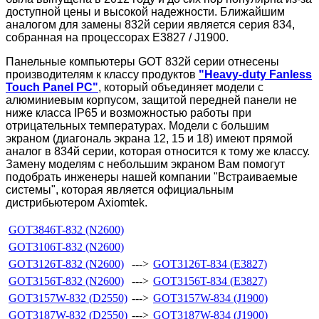
доступной цены и высокой надежности. Ближайшим
аналогом для замены 832й серии является серия 834,
собранная на процессорах E3827 / J1900.
Панельные компьютеры GOT 832й серии отнесены
производителям к классу продуктов
"Heavy-duty Fanless
Touch Panel PC"
, который объединяет модели с
алюминиевым корпусом, защитой передней панели не
ниже класса IP65 и возможностью работы при
отрицательных температурах. Модели с большим
экраном (диагональ экрана 12, 15 и 18) имеют прямой
аналог в 834й серии, которая относится к тому же классу.
Замену моделям с небольшим экраном Вам помогут
подобрать инженеры нашей компании "Встраиваемые
системы", которая является официальным
дистрибьютером Axiomtek.
GOT3846T-832 (N2600)
GOT3106T-832 (N2600)
GOT3126T-832 (N2600)
--->
GOT3126T-834 (E3827)
GOT3156T-832 (N2600)
--->
GOT3156T-834 (E3827)
GOT3157W-832 (D2550)
--->
GOT3157W-834 (J1900)
GOT3187W-832 (D2550)
--->
GOT3187W-834 (J1900)