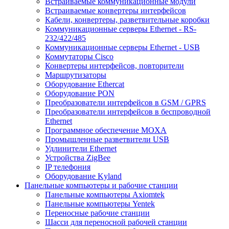
Встраиваемые коммуникационные модули
Встраиваемые конвертеры интерфейсов
Кабели, конвертеры, разветвительные коробки
Коммуникационные серверы Ethernet - RS-
232/422/485
Коммуникационные серверы Ethernet - USB
Коммутаторы Cisco
Конвертеры интерфейсов, повторители
Маршрутизаторы
Оборудование Ethercat
Оборудование PON
Преобразователи интерфейсов в GSM / GPRS
Преобразователи интерфейсов в беспроводной
Ethernet
Программное обеспечение MOXA
Промышленные разветвители USB
Удлинители Ethernet
Устройства ZigBee
IP телефония
Оборудование Kyland
Панельные компьютеры и рабочие станции
Панельные компьютеры Axiomtek
Панельные компьютеры Yentek
Переносные рабочие станции
Шасси для переносной рабочей станции