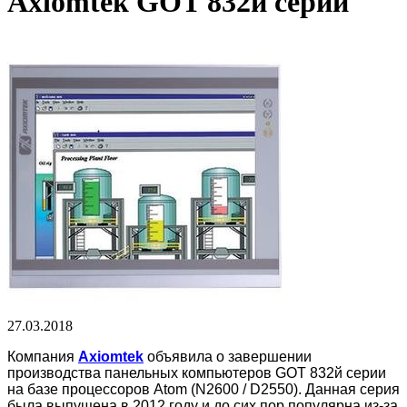
Axiomtek GOT 832й серии
27.03.2018
Компания
Axiomtek
объявила о завершении
производства панельных компьютеров GOT 832й серии
на базе процессоров Atom (N2600 / D2550). Данная серия
была выпущена в 2012 году и до сих пор популярна из-за