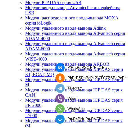
Модули ICP DAS серия USB
Модули ввода-вывода Advantech с интерфейсом
USB
Модули распределенного ввода-вывода MOXA
серия ioLogik
Модули удаленного ввода-вывода Adlink
Модули удаленного ввода-вывода Advantech серия
ADAM-4000
Модули удаленного ввода-вывода Advantech серия
ADAM-6000
Модули удаленного ввода-вывода Advantech серия
WISE-4000
Модули удаленного ввода-вывода ARBOR
Р’РљРѕРЅС‚Р°РєС‚Рµ
Модули удаленного ввода-вывода ICP DAS серии
ET, ECAT, MQ
РћРґРЅРѕРєР»Р°СЃСЃРЅРёРєРё
Модули удаленного ввода-вывода ICP DAS серии
M
Telegram
Модули удаленного ввода-вывода ICP DAS серия
CAN
Viber
Модули удаленного ввода-вывода ICP DAS серия
FR-2000
WhatsApp
Модули удаленного ввода-вывода ICP DAS серия
I-7000
РњРѕР№ РњРёСЂ
Модули удаленного ввода-вывода ICP DAS серия
tM