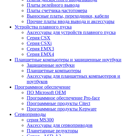
Платы релейного вывода
Платы счетчика-частотомера
Выносные платы, переходники, кабели
Прочие платы ввода вывода и аксессуары
Устройства плавного пуска
Аксессуары для устройств плавного пуска
Серия CSX
Серия CSXi
Серия EMX3
Серия EMX4
Планшетные компьютеры и защищенные ноутбуки
Защищенные ноутбуки
Планшетные компьютеры
Аксессуары для планшетных компьютеров и
ноутбуков
Программное обеспечение
ПО Microsoft OEM
Программное обеспечение Pro-face
Программные продукты Citect
Программные продукты Kepware
Сервоприводы
серия MS300
Аксессуары для сервоприводов
Планетарные редукторы