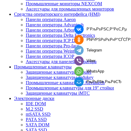
Промышленные мониторы NEXCOM
Аксессуары для промышленных мониторов
Средства операторского интерфейса (HMI)
Панели оператора Aaeon
Панели оператора Advantech
Р’РљРѕРЅС‚Р°РєС‚Рµ
Панели оператора Arbor
Панели оператора Delta Electronics
РћРґРЅРѕРєР»Р°СЃСЃР
Панели оператора ICP DAS
Панели оператора Pro-face
Telegram
Панели оператора Weintek
Панели оператора ICOP
Viber
Аксессуары для панелей оператора
Промышленные клавиатуры
WhatsApp
Защищенные клавиатуры Inputel
Защищенные клавиатуры Indukey
РњРѕР№ РњРёСЂ
Промышленные клавиатуры Advantech
Промышленные клавиатуры для 19'' стойки
Защищенные клавиатуры iMTC
Электронные диски
IDE DOM
M.2 SSD
mSATA SSD
PATA SSD
SATA DOM
SATA SSD