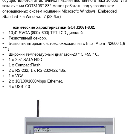
осуществляется от источника питания постоянного тока 10-30В. И в
заключении GOT3106T-832 может работать под управлением
операционных систем компании Microsoft: Windows Embedded
Standard 7 и Windows 7 (32-бит).
Технические характеристики GOT3106T-832:
• 10,4" SVGA (800х 600) TFT LCD дисплей.
• Резистивный сенсор.
• Безвентиляторная система охлаждения с Intel Atom N2600 1,6
ГГц.
• Широкий температурный диапазон-20 ° C +55 ° C.
• 1 x 2.5" SATA HDD.
• 1 x CompactFlash.
• 2 x RS-232, 1 x RS-232/422/485.
• 1 x VGA.
• 2 x 10/100/1000Mbps Ethernet.
• 4 x USB 2.0