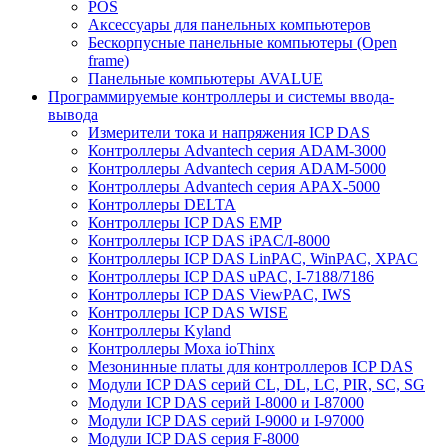
POS
Аксессуары для панельных компьютеров
Бескорпусные панельные компьютеры (Open
frame)
Панельные компьютеры AVALUE
Программируемые контроллеры и системы ввода-
вывода
Измерители тока и напряжения ICP DAS
Контроллеры Advantech серия ADAM-3000
Контроллеры Advantech серия ADAM-5000
Контроллеры Advantech серия APAX-5000
Контроллеры DELTA
Контроллеры ICP DAS EMP
Контроллеры ICP DAS iPAC/I-8000
Контроллеры ICP DAS LinPAC, WinPAC, XPAC
Контроллеры ICP DAS uPAC, I-7188/7186
Контроллеры ICP DAS ViewPAC, IWS
Контроллеры ICP DAS WISE
Контроллеры Kyland
Контроллеры Moxa ioThinx
Мезонинные платы для контроллеров ICP DAS
Модули ICP DAS серий CL, DL, LC, PIR, SC, SG
Модули ICP DAS серий I-8000 и I-87000
Модули ICP DAS серий I-9000 и I-97000
Модули ICP DAS серия F-8000