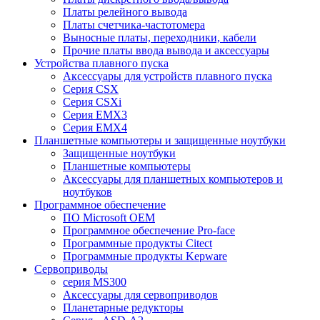
Платы релейного вывода
Платы счетчика-частотомера
Выносные платы, переходники, кабели
Прочие платы ввода вывода и аксессуары
Устройства плавного пуска
Аксессуары для устройств плавного пуска
Серия CSX
Серия CSXi
Серия EMX3
Серия EMX4
Планшетные компьютеры и защищенные ноутбуки
Защищенные ноутбуки
Планшетные компьютеры
Аксессуары для планшетных компьютеров и
ноутбуков
Программное обеспечение
ПО Microsoft OEM
Программное обеспечение Pro-face
Программные продукты Citect
Программные продукты Kepware
Сервоприводы
серия MS300
Аксессуары для сервоприводов
Планетарные редукторы