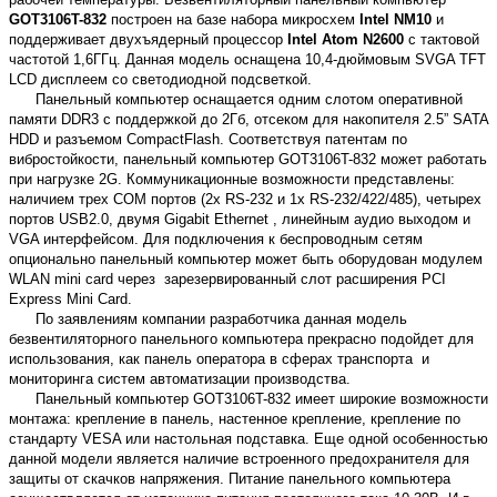
GOT3106T-832
построен на базе набора микросхем
Intel NM10
и
поддерживает двухъядерный процессор
Intel Atom N2600
с тактовой
частотой 1,6ГГц. Данная модель оснащена 10,4-дюймовым SVGA TFT
LCD дисплеем со светодиодной подсветкой.
Панельный компьютер оснащается одним слотом оперативной
памяти DDR3 с поддержкой до 2Гб, отсеком для накопителя 2.5” SATA
HDD и разъемом CompactFlash. Соответствуя патентам по
вибростойкости, панельный компьютер GOT3106T-832 может работать
при нагрузке 2G. Коммуникационные возможности представлены:
наличием трех COM портов (2х RS-232 и 1х RS-232/422/485), четырех
портов USB2.0, двумя Gigabit Ethernet , линейным аудио выходом и
VGA интерфейсом. Для подключения к беспроводным сетям
опционально панельный компьютер может быть оборудован модулем
WLAN mini card через зарезервированный слот расширения PCI
Express Mini Card.
По заявлениям компании разработчика данная модель
безвентиляторного панельного компьютера прекрасно подойдет для
использования, как панель оператора в сферах транспорта и
мониторинга систем автоматизации производства.
Панельный компьютер GOT3106T-832 имеет широкие возможности
монтажа: крепление в панель, настенное крепление, крепление по
стандарту VESA или настольная подставка. Еще одной особенностью
данной модели является наличие встроенного предохранителя для
защиты от скачков напряжения. Питание панельного компьютера