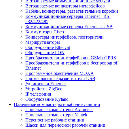
Встраиваемые коммуникационные модули
Встраиваемые конвертеры интерфейсов
Кабели, конвертеры, разветвительные коробки
Коммуникационные серверы Ethernet - RS-
232/422/485
Коммуникационные серверы Ethernet - USB
Коммутаторы Cisco
Конвертеры интерфейсов, повторители
Маршрутизаторы
Оборудование Ethercat
Оборудование PON
Преобразователи интерфейсов в GSM / GPRS
Преобразователи интерфейсов в беспроводной
Ethernet
Программное обеспечение MOXA
Промышленные разветвители USB
Удлинители Ethernet
Устройства ZigBee
IP телефония
Оборудование Kyland
Панельные компьютеры и рабочие станции
Панельные компьютеры Axiomtek
Панельные компьютеры Yentek
Переносные рабочие станции
Шасси для переносной рабочей станции