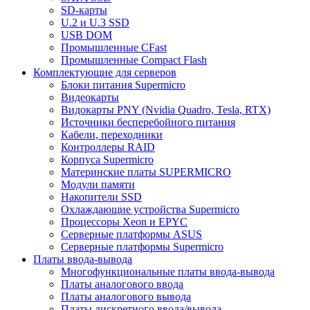
SD-карты
U.2 и U.3 SSD
USB DOM
Промышленные CFast
Промышленные Compact Flash
Комплектующие для серверов
Блоки питания Supermicro
Видеокарты
Видокарты PNY (Nvidia Quadro, Tesla, RTX)
Источники бесперебойного питания
Кабели, переходники
Контроллеры RAID
Корпуса Supermicro
Материнские платы SUPERMICRO
Модули памяти
Накопители SSD
Охлаждающие устройства Supermicro
Процессоры Xeon и EPYC
Серверные платформы ASUS
Серверные платформы Supermicro
Платы ввода-вывода
Многофункциональные платы ввода-вывода
Платы аналогового ввода
Платы аналогового вывода
Платы дискретного ввода/вывода