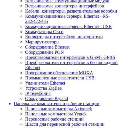
Встраиваемые коммуникационные модули
Встраиваемые конвертеры интерфейсов
Кабели, конвертеры, разветвительные коробки
Коммуникационные серверы Ethernet - RS-
232/422/485
Коммуникационные серверы Ethernet - USB
Коммутаторы Cisco
Конвертеры интерфейсов, повторители
Маршрутизаторы
Оборудование Ethercat
Оборудование PON
Преобразователи интерфейсов в GSM / GPRS
Преобразователи интерфейсов в беспроводной
Ethernet
Программное обеспечение MOXA
Промышленные разветвители USB
Удлинители Ethernet
Устройства ZigBee
IP телефония
Оборудование Kyland
Панельные компьютеры и рабочие станции
Панельные компьютеры Axiomtek
Панельные компьютеры Yentek
Переносные рабочие станции
Шасси для переносной рабочей станции