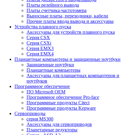
Платы релейного вывода
Платы счетчика-частотомера
Выносные платы, переходники, кабели
Прочие платы ввода вывода и аксессуары
Устройства плавного пуска
Аксессуары для устройств плавного пуска
Серия CSX
Серия CSXi
Серия EMX3
Серия EMX4
Планшетные компьютеры и защищенные ноутбуки
Защищенные ноутбуки
Планшетные компьютеры
Аксессуары для планшетных компьютеров и
ноутбуков
Программное обеспечение
ПО Microsoft OEM
Программное обеспечение Pro-face
Программные продукты Citect
Программные продукты Kepware
Сервоприводы
серия MS300
Аксессуары для сервоприводов
Планетарные редукторы