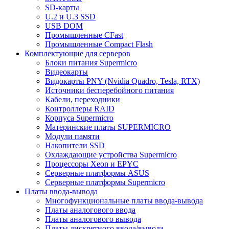
SD-карты
U.2 и U.3 SSD
USB DOM
Промышленные CFast
Промышленные Compact Flash
Комплектующие для серверов
Блоки питания Supermicro
Видеокарты
Видокарты PNY (Nvidia Quadro, Tesla, RTX)
Источники бесперебойного питания
Кабели, переходники
Контроллеры RAID
Корпуса Supermicro
Материнские платы SUPERMICRO
Модули памяти
Накопители SSD
Охлаждающие устройства Supermicro
Процессоры Xeon и EPYC
Серверные платформы ASUS
Серверные платформы Supermicro
Платы ввода-вывода
Многофункциональные платы ввода-вывода
Платы аналогового ввода
Платы аналогового вывода
Платы дискретного ввода/вывода