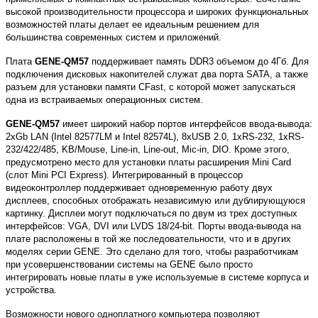
высокой производительности процессора и широких функциональных
возможностей платы делает ее идеальным решением для
большинства современных систем и приложений.
Плата
GENE-QM57
поддерживает память DDR3 объемом до 4Гб. Для
подключения дисковых накопителей служат два порта SATA, а также
разъем для установки памяти CFast, с которой может запускаться
одна из встраиваемых операционных систем.
GENE-QM57
имеет широкий набор портов интерфейсов ввода-вывода:
2xGb LAN (Intel 82577LM и Intel 82574L), 8xUSB 2.0, 1xRS-232, 1xRS-
232/422/485, KB/Mouse, Line-in, Line-out, Mic-in, DIO. Кроме этого,
предусмотрено место для установки платы расширения Mini Card
(слот Mini PCI Express). Интегрированный в процессор
видеоконтроллер поддерживает одновременную работу двух
дисплеев, способных отображать независимую или дублирующуюся
картинку. Дисплеи могут подключаться по двум из трех доступных
интерфейсов: VGA, DVI или LVDS 18/24-bit. Порты ввода-вывода на
плате расположены в той же последовательности, что и в других
моделях серии GENE. Это сделано для того, чтобы разработчикам
при усовершенствовании системы на GENE было просто
интегрировать новые платы в уже используемые в системе корпуса и
устройства.
Возможности нового одноплатного компьютера позволяют