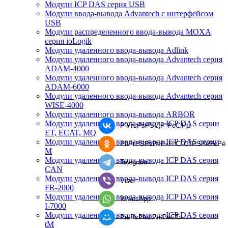
Модули ICP DAS серия USB
Модули ввода-вывода Advantech с интерфейсом
USB
Модули распределенного ввода-вывода MOXA
серия ioLogik
Модули удаленного ввода-вывода Adlink
Модули удаленного ввода-вывода Advantech серия
ADAM-4000
Модули удаленного ввода-вывода Advantech серия
ADAM-6000
Модули удаленного ввода-вывода Advantech серия
WISE-4000
Модули удаленного ввода-вывода ARBOR
Модули удаленного ввода-вывода ICP DAS серии
Р’РљРѕРЅС‚Р°РєС‚Рµ
ET, ECAT, MQ
Модули удаленного ввода-вывода ICP DAS серии
РћРґРЅРѕРєР»Р°СЃСЃРЅРёРєРё
M
Модули удаленного ввода-вывода ICP DAS серия
Telegram
CAN
Модули удаленного ввода-вывода ICP DAS серия
Viber
FR-2000
Модули удаленного ввода-вывода ICP DAS серия
WhatsApp
I-7000
Модули удаленного ввода-вывода ICP DAS серия
РњРѕР№ РњРёСЂ
tM