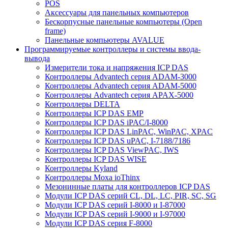
POS
Аксессуары для панельных компьютеров
Бескорпусные панельные компьютеры (Open
frame)
Панельные компьютеры AVALUE
Программируемые контроллеры и системы ввода-
вывода
Измерители тока и напряжения ICP DAS
Контроллеры Advantech серия ADAM-3000
Контроллеры Advantech серия ADAM-5000
Контроллеры Advantech серия APAX-5000
Контроллеры DELTA
Контроллеры ICP DAS EMP
Контроллеры ICP DAS iPAC/I-8000
Контроллеры ICP DAS LinPAC, WinPAC, XPAC
Контроллеры ICP DAS uPAC, I-7188/7186
Контроллеры ICP DAS ViewPAC, IWS
Контроллеры ICP DAS WISE
Контроллеры Kyland
Контроллеры Moxa ioThinx
Мезонинные платы для контроллеров ICP DAS
Модули ICP DAS серий CL, DL, LC, PIR, SC, SG
Модули ICP DAS серий I-8000 и I-87000
Модули ICP DAS серий I-9000 и I-97000
Модули ICP DAS серия F-8000