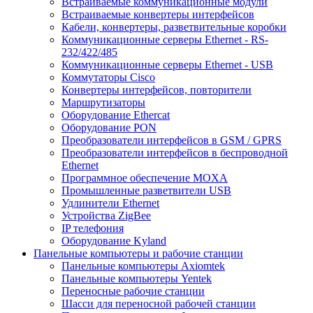
Встраиваемые коммуникационные модули
Встраиваемые конвертеры интерфейсов
Кабели, конвертеры, разветвительные коробки
Коммуникационные серверы Ethernet - RS-
232/422/485
Коммуникационные серверы Ethernet - USB
Коммутаторы Cisco
Конвертеры интерфейсов, повторители
Маршрутизаторы
Оборудование Ethercat
Оборудование PON
Преобразователи интерфейсов в GSM / GPRS
Преобразователи интерфейсов в беспроводной
Ethernet
Программное обеспечение MOXA
Промышленные разветвители USB
Удлинители Ethernet
Устройства ZigBee
IP телефония
Оборудование Kyland
Панельные компьютеры и рабочие станции
Панельные компьютеры Axiomtek
Панельные компьютеры Yentek
Переносные рабочие станции
Шасси для переносной рабочей станции