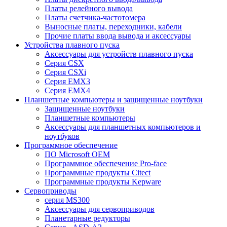
Платы релейного вывода
Платы счетчика-частотомера
Выносные платы, переходники, кабели
Прочие платы ввода вывода и аксессуары
Устройства плавного пуска
Аксессуары для устройств плавного пуска
Серия CSX
Серия CSXi
Серия EMX3
Серия EMX4
Планшетные компьютеры и защищенные ноутбуки
Защищенные ноутбуки
Планшетные компьютеры
Аксессуары для планшетных компьютеров и
ноутбуков
Программное обеспечение
ПО Microsoft OEM
Программное обеспечение Pro-face
Программные продукты Citect
Программные продукты Kepware
Сервоприводы
серия MS300
Аксессуары для сервоприводов
Планетарные редукторы