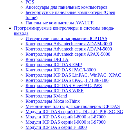
POS
Аксессуары для панельных компьютеров
Бескорпусные панельные компьютеры (Open
frame)
Панельные компьютеры AVALUE
Программируемые контроллеры и системы ввода-
вывода
Измерители тока и напряжения ICP DAS
Контроллеры Advantech серия ADAM-3000
Контроллеры Advantech серия ADAM-5000
Контроллеры Advantech серия APAX-5000
Контроллеры DELTA
Контроллеры ICP DAS EMP
Контроллеры ICP DAS iPAC/I-8000
Контроллеры ICP DAS LinPAC, WinPAC, XPAC
Контроллеры ICP DAS uPAC, I-7188/7186
Контроллеры ICP DAS ViewPAC, IWS
Контроллеры ICP DAS WISE
Контроллеры Kyland
Контроллеры Moxa ioThinx
Мезонинные платы для контроллеров ICP DAS
Модули ICP DAS серий CL, DL, LC, PIR, SC, SG
Модули ICP DAS серий I-8000 и I-87000
Модули ICP DAS серий I-9000 и I-97000
Модули ICP DAS серия F-8000