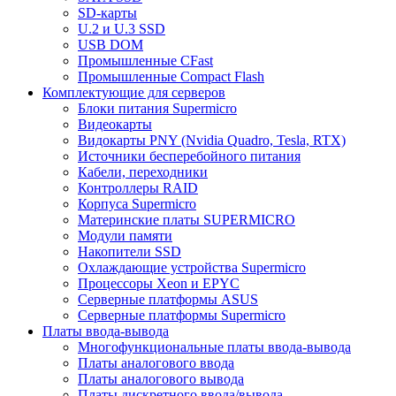
SD-карты
U.2 и U.3 SSD
USB DOM
Промышленные CFast
Промышленные Compact Flash
Комплектующие для серверов
Блоки питания Supermicro
Видеокарты
Видокарты PNY (Nvidia Quadro, Tesla, RTX)
Источники бесперебойного питания
Кабели, переходники
Контроллеры RAID
Корпуса Supermicro
Материнские платы SUPERMICRO
Модули памяти
Накопители SSD
Охлаждающие устройства Supermicro
Процессоры Xeon и EPYC
Серверные платформы ASUS
Серверные платформы Supermicro
Платы ввода-вывода
Многофункциональные платы ввода-вывода
Платы аналогового ввода
Платы аналогового вывода
Платы дискретного ввода/вывода