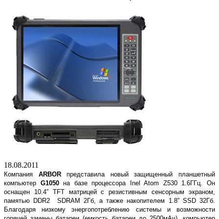
18.08.2011
Компания
ARBOR
представила новый защищенный планшетный
компьютер
G
1050
на базе процессора
Inel
Atom
Z
530 1.6ГГц. Он
оснащен
10.4”
TFT
матрицей с резистивным сенсорным экраном,
памятью
DDR
2
SDRAM
2Гб, а также накопителем
1.8”
SSD
32Гб.
Благодаря низкому энергопотреблению системы и возможности
горячей замены батареи (емкость батареи до 2500
мАч)
, компьютер