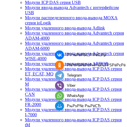
Модули ICP DAS серия USB
Модули ввода-вывода Advantech с интерфейсом
USB
Модули распределенного ввода-вывода MOXA
серия ioLogik
Модули удаленного ввода-вывода Adlink
Модули удаленного ввода-вывода Advantech серия
ADAM-4000
Модули удаленного ввода-вывода Advantech серия
ADAM-6000
Модули удаленного ввода-вывода Advantech серия
Р’РљРѕРЅС‚Р°РєС‚Рµ
WISE-4000
Модули удаленного ввода-вывода ARBOR
РћРґРЅРѕРєР»Р°СЃСЃРЅРёРєРё
Модули удаленного ввода-вывода ICP DAS серии
ET, ECAT, MQ
Telegram
Модули удаленного ввода-вывода ICP DAS серии
M
Viber
Модули удаленного ввода-вывода ICP DAS серия
CAN
WhatsApp
Модули удаленного ввода-вывода ICP DAS серия
FR-2000
РњРѕР№ РњРёСЂ
Модули удаленного ввода-вывода ICP DAS серия
I-7000
Модули удаленного ввода-вывода ICP DAS серия
tM