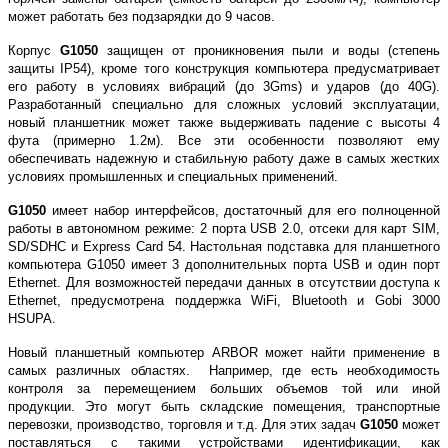
может работать без подзарядки до 9 часов.
Корпус
G
1050
защищен от проникновения пыли и воды (степень
защиты
IP
54), кроме того конструкция компьютера предусматривает
его работу в условиях вибраций (до 3
Gms
) и ударов (до 40
G
).
Разработанный специально для сложных условий эксплуатации,
новый планшетник может также выдерживать падение с высоты
4
фута
(примерно 1.2м). Все эти особенности позволяют ему
обеспечивать надежную и стабильную работу даже в самых жестких
условиях промышленных и специальных применений.
G
1050
имеет набор интерфейсов, достаточный для его полноценной
работы в автономном режиме: 2 порта
USB
2.0, отсеки для карт
SIM
,
SD
/
SDHC
и
Express
Card
54. Настольная подставка для планшетного
компьютера
G
1050 имеет 3 дополнительных порта
USB
и один порт
Ethernet
. Для возможностей передачи данных в отсутствии доступа к
Ethernet
, предусмотрена поддержка
WiFi
,
Bluetooth
и
Gobi
3000
HSUPA
.
Новый планшетный компьютер
ARBOR
может найти применение в
самых различных областях.
Например, где есть необходимость
контроля за перемещением больших объемов той или иной
продукции. Это могут быть складские помещения, транспортные
перевозки, производство, торговля и т.д. Для этих задач
G
1050
может
поставляться с такими устройствами идентификации, как