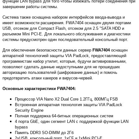
функции LAN bypass для того чтобы избежать потери соединения при
завершении работы системы.
Система также оснащена набором интерфейсов ввода-вывода и
имеет возможности расширения. FWA7404 оснащен двумя портами
USB, отсеком для Compact Flash, отсеком для 2.5 "SATA HDD и
разъемом Mini PCI-E. Для локального обслуживания и диагностики
системы предусмотрен один последовательный консольный порт.
Для обеспечения безопасности данных сервер
FWA7404
оснащен
аппаратной технологией защиты VIA PadLock, предоставляющей
программистам набор утилит, которые, будучи активированными,
позволяют сделать данные недоступными для не прошедших
авторизацию пользователей (шифрование данных) и помочь
предотвратить атаки хакеров и вирусов-червей.
Основные характеристики
FWA7404:
Процессор VIA Nano X2 Dual Core 1.2ГГц, 800МГц FSB
Встроенная аппаратная технология защиты VIA PadLock
Security Engine
Полная поддержка 64-битных операционных систем
4 порта GbE, один сегмент LAN с поддержкой функции LAN
bypass
Память DDR3 SO-DIMM до 2Гб
2xUSB, консольный порт, 1xCF и 1xMini PCI-E