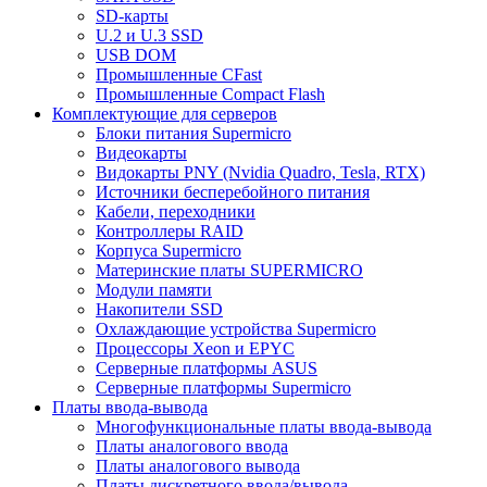
SD-карты
U.2 и U.3 SSD
USB DOM
Промышленные CFast
Промышленные Compact Flash
Комплектующие для серверов
Блоки питания Supermicro
Видеокарты
Видокарты PNY (Nvidia Quadro, Tesla, RTX)
Источники бесперебойного питания
Кабели, переходники
Контроллеры RAID
Корпуса Supermicro
Материнские платы SUPERMICRO
Модули памяти
Накопители SSD
Охлаждающие устройства Supermicro
Процессоры Xeon и EPYC
Серверные платформы ASUS
Серверные платформы Supermicro
Платы ввода-вывода
Многофункциональные платы ввода-вывода
Платы аналогового ввода
Платы аналогового вывода
Платы дискретного ввода/вывода