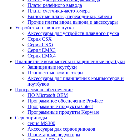
Платы релейного вывода
Платы счетчика-частотомера
Выносные платы, переходники, кабели
Прочие платы ввода вывода и аксессуары
Устройства плавного пуска
Аксессуары для устройств плавного пуска
Серия CSX
Серия CSXi
Серия EMX3
Серия EMX4
Планшетные компьютеры и защищенные ноутбуки
Защищенные ноутбуки
Планшетные компьютеры
Аксессуары для планшетных компьютеров и
ноутбуков
Программное обеспечение
ПО Microsoft OEM
Программное обеспечение Pro-face
Программные продукты Citect
Программные продукты Kepware
Сервоприводы
серия MS300
Аксессуары для сервоприводов
Планетарные редукторы