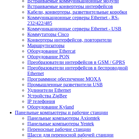
Встраиваемые коммуникационные модули
Встраиваемые конвертеры интерфейсов
Кабели, конвертеры, разветвительные коробки
Коммуникационные серверы Ethernet - RS-
232/422/485
Коммуникационные серверы Ethernet - USB
Коммутаторы Cisco
Конвертеры интерфейсов, повторители
Маршрутизаторы
Оборудование Ethercat
Оборудование PON
Преобразователи интерфейсов в GSM / GPRS
Преобразователи интерфейсов в беспроводной
Ethernet
Программное обеспечение MOXA
Промышленные разветвители USB
Удлинители Ethernet
Устройства ZigBee
IP телефония
Оборудование Kyland
Панельные компьютеры и рабочие станции
Панельные компьютеры Axiomtek
Панельные компьютеры Yentek
Переносные рабочие станции
Шасси для переносной рабочей станции