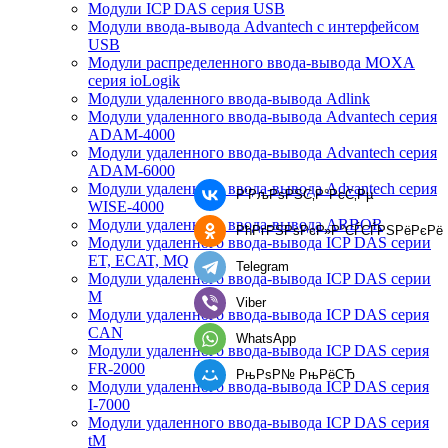
Модули ICP DAS серия USB
Модули ввода-вывода Advantech с интерфейсом
USB
Модули распределенного ввода-вывода MOXA
серия ioLogik
Модули удаленного ввода-вывода Adlink
Модули удаленного ввода-вывода Advantech серия
ADAM-4000
Модули удаленного ввода-вывода Advantech серия
ADAM-6000
Модули удаленного ввода-вывода Advantech серия
Р’РљРѕРЅС‚Р°РєС‚Рµ
WISE-4000
Модули удаленного ввода-вывода ARBOR
РћРґРЅРѕРєР»Р°СЃСЃРЅРёРєРё
Модули удаленного ввода-вывода ICP DAS серии
ET, ECAT, MQ
Telegram
Модули удаленного ввода-вывода ICP DAS серии
M
Viber
Модули удаленного ввода-вывода ICP DAS серия
CAN
WhatsApp
Модули удаленного ввода-вывода ICP DAS серия
FR-2000
РњРѕР№ РњРёСЂ
Модули удаленного ввода-вывода ICP DAS серия
I-7000
Модули удаленного ввода-вывода ICP DAS серия
tM