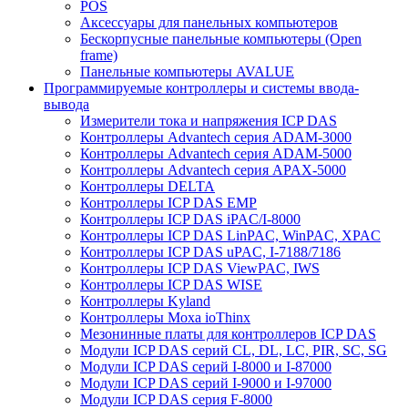
POS
Аксессуары для панельных компьютеров
Бескорпусные панельные компьютеры (Open
frame)
Панельные компьютеры AVALUE
Программируемые контроллеры и системы ввода-
вывода
Измерители тока и напряжения ICP DAS
Контроллеры Advantech серия ADAM-3000
Контроллеры Advantech серия ADAM-5000
Контроллеры Advantech серия APAX-5000
Контроллеры DELTA
Контроллеры ICP DAS EMP
Контроллеры ICP DAS iPAC/I-8000
Контроллеры ICP DAS LinPAC, WinPAC, XPAC
Контроллеры ICP DAS uPAC, I-7188/7186
Контроллеры ICP DAS ViewPAC, IWS
Контроллеры ICP DAS WISE
Контроллеры Kyland
Контроллеры Moxa ioThinx
Мезонинные платы для контроллеров ICP DAS
Модули ICP DAS серий CL, DL, LC, PIR, SC, SG
Модули ICP DAS серий I-8000 и I-87000
Модули ICP DAS серий I-9000 и I-97000
Модули ICP DAS серия F-8000