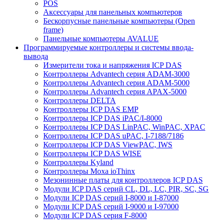
POS
Аксессуары для панельных компьютеров
Бескорпусные панельные компьютеры (Open
frame)
Панельные компьютеры AVALUE
Программируемые контроллеры и системы ввода-
вывода
Измерители тока и напряжения ICP DAS
Контроллеры Advantech серия ADAM-3000
Контроллеры Advantech серия ADAM-5000
Контроллеры Advantech серия APAX-5000
Контроллеры DELTA
Контроллеры ICP DAS EMP
Контроллеры ICP DAS iPAC/I-8000
Контроллеры ICP DAS LinPAC, WinPAC, XPAC
Контроллеры ICP DAS uPAC, I-7188/7186
Контроллеры ICP DAS ViewPAC, IWS
Контроллеры ICP DAS WISE
Контроллеры Kyland
Контроллеры Moxa ioThinx
Мезонинные платы для контроллеров ICP DAS
Модули ICP DAS серий CL, DL, LC, PIR, SC, SG
Модули ICP DAS серий I-8000 и I-87000
Модули ICP DAS серий I-9000 и I-97000
Модули ICP DAS серия F-8000