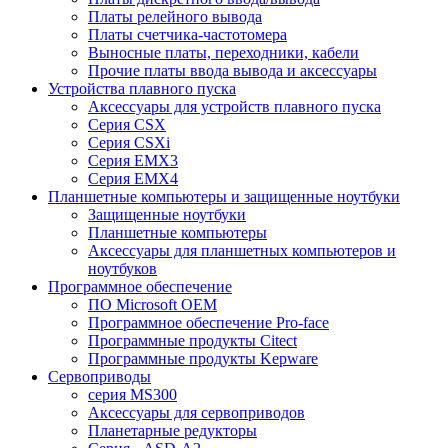
Платы релейного вывода
Платы счетчика-частотомера
Выносные платы, переходники, кабели
Прочие платы ввода вывода и аксессуары
Устройства плавного пуска
Аксессуары для устройств плавного пуска
Серия CSX
Серия CSXi
Серия EMX3
Серия EMX4
Планшетные компьютеры и защищенные ноутбуки
Защищенные ноутбуки
Планшетные компьютеры
Аксессуары для планшетных компьютеров и
ноутбуков
Программное обеспечение
ПО Microsoft OEM
Программное обеспечение Pro-face
Программные продукты Citect
Программные продукты Kepware
Сервоприводы
серия MS300
Аксессуары для сервоприводов
Планетарные редукторы