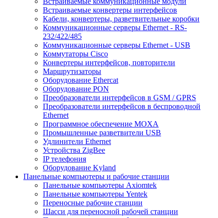
Встраиваемые коммуникационные модули
Встраиваемые конвертеры интерфейсов
Кабели, конвертеры, разветвительные коробки
Коммуникационные серверы Ethernet - RS-
232/422/485
Коммуникационные серверы Ethernet - USB
Коммутаторы Cisco
Конвертеры интерфейсов, повторители
Маршрутизаторы
Оборудование Ethercat
Оборудование PON
Преобразователи интерфейсов в GSM / GPRS
Преобразователи интерфейсов в беспроводной
Ethernet
Программное обеспечение MOXA
Промышленные разветвители USB
Удлинители Ethernet
Устройства ZigBee
IP телефония
Оборудование Kyland
Панельные компьютеры и рабочие станции
Панельные компьютеры Axiomtek
Панельные компьютеры Yentek
Переносные рабочие станции
Шасси для переносной рабочей станции