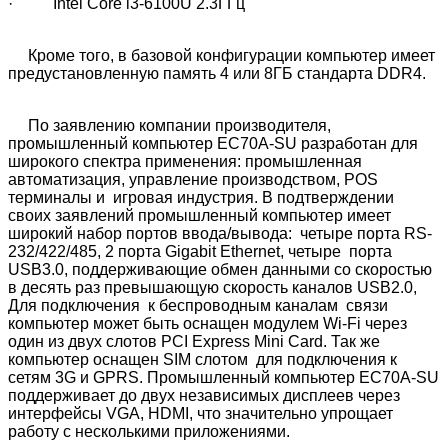
· Intel Core i3-6100U 2.3ГГц
Кроме того, в базовой конфигурации компьютер имеет
предустановленную память 4 или 8ГБ стандарта DDR4.
По заявлению компании производителя,
промышленный компьютер EC70A-SU разработан для
широкого спектра применения: промышленная
автоматизация, управление производством, POS
терминалы и игровая индустрия. В подтверждении
своих заявлений промышленный компьютер имеет
широкий набор портов ввода/вывода: четыре порта RS-
232/422/485, 2 порта Gigabit Ethernet, четыре порта
USB3.0, поддерживающие обмен данными со скоростью
в десять раз превышающую скорость каналов USB2.0,
Для подключения к беспроводным каналам связи
компьютер может быть оснащен модулем Wi-Fi через
один из двух слотов PCI Express Mini Card. Так же
компьютер оснащен SIM слотом для подключения к
сетям 3G и GPRS. Промышленный компьютер EC70A-SU
поддерживает до двух независимых дисплеев через
интерфейсы VGA, HDMI, что значительно упрощает
работу с несколькими приложениями.