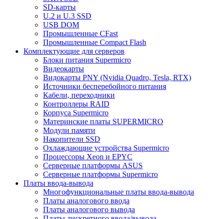
SD-карты
U.2 и U.3 SSD
USB DOM
Промышленные CFast
Промышленные Compact Flash
Комплектующие для серверов
Блоки питания Supermicro
Видеокарты
Видокарты PNY (Nvidia Quadro, Tesla, RTX)
Источники бесперебойного питания
Кабели, переходники
Контроллеры RAID
Корпуса Supermicro
Материнские платы SUPERMICRO
Модули памяти
Накопители SSD
Охлаждающие устройства Supermicro
Процессоры Xeon и EPYC
Серверные платформы ASUS
Серверные платформы Supermicro
Платы ввода-вывода
Многофункциональные платы ввода-вывода
Платы аналогового ввода
Платы аналогового вывода
Платы дискретного ввода/вывода