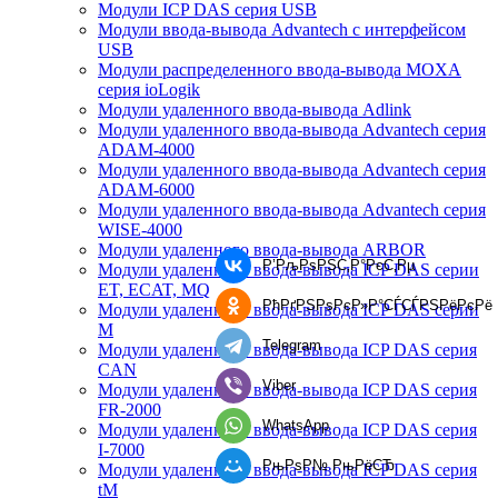
Модули ICP DAS серия USB
Модули ввода-вывода Advantech с интерфейсом
USB
Модули распределенного ввода-вывода MOXA
серия ioLogik
Модули удаленного ввода-вывода Adlink
Модули удаленного ввода-вывода Advantech серия
ADAM-4000
Модули удаленного ввода-вывода Advantech серия
ADAM-6000
Модули удаленного ввода-вывода Advantech серия
WISE-4000
Модули удаленного ввода-вывода ARBOR
Р’РљРѕРЅС‚Р°РєС‚Рµ
Модули удаленного ввода-вывода ICP DAS серии
ET, ECAT, MQ
РћРґРЅРѕРєР»Р°СЃСЃРЅРёРєРё
Модули удаленного ввода-вывода ICP DAS серии
M
Telegram
Модули удаленного ввода-вывода ICP DAS серия
CAN
Viber
Модули удаленного ввода-вывода ICP DAS серия
FR-2000
WhatsApp
Модули удаленного ввода-вывода ICP DAS серия
I-7000
РњРѕР№ РњРёСЂ
Модули удаленного ввода-вывода ICP DAS серия
tM