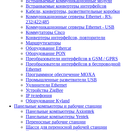
Встраиваемые коммуникационные модули
Встраиваемые конвертеры интерфейсов
Кабели, конвертеры, разветвительные коробки
Коммуникационные серверы Ethernet - RS-
232/422/485
Коммуникационные серверы Ethernet - USB
Коммутаторы Cisco
Конвертеры интерфейсов, повторители
Маршрутизаторы
Оборудование Ethercat
Оборудование PON
Преобразователи интерфейсов в GSM / GPRS
Преобразователи интерфейсов в беспроводной
Ethernet
Программное обеспечение MOXA
Промышленные разветвители USB
Удлинители Ethernet
Устройства ZigBee
IP телефония
Оборудование Kyland
Панельные компьютеры и рабочие станции
Панельные компьютеры Axiomtek
Панельные компьютеры Yentek
Переносные рабочие станции
Шасси для переносной рабочей станции