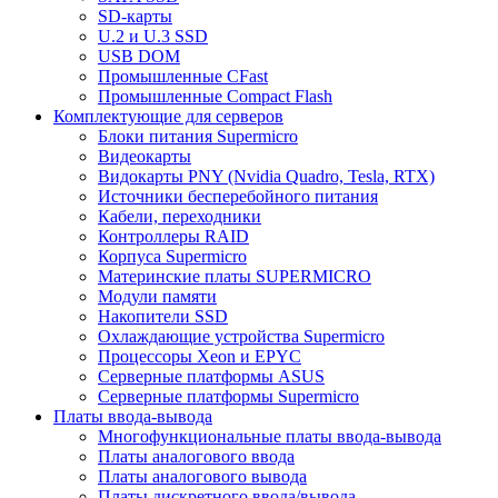
SD-карты
U.2 и U.3 SSD
USB DOM
Промышленные CFast
Промышленные Compact Flash
Комплектующие для серверов
Блоки питания Supermicro
Видеокарты
Видокарты PNY (Nvidia Quadro, Tesla, RTX)
Источники бесперебойного питания
Кабели, переходники
Контроллеры RAID
Корпуса Supermicro
Материнские платы SUPERMICRO
Модули памяти
Накопители SSD
Охлаждающие устройства Supermicro
Процессоры Xeon и EPYC
Серверные платформы ASUS
Серверные платформы Supermicro
Платы ввода-вывода
Многофункциональные платы ввода-вывода
Платы аналогового ввода
Платы аналогового вывода
Платы дискретного ввода/вывода