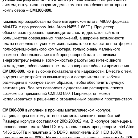
систем, выпустила новую модель компактного безвентиляторного
компьютера –
CMI300-890
.
Компьютер разработан на базе материнской платы MI890 формата
Mini-ITX с процессором Intel Atom N455 1.66ГГц. Процессор
обеспечивает уровень производительности, достаточный для
большинства современных приложений, а широкие возможности
платы позволяют с успехом использовать ее в качестве платформы
полнофункционального компьютера, только очень маленького
размера. Использование этой процессорной платы с низким
энергопотреблением и возможностью работы без интенсивного
охлаждения, обеспечивает не только широкие области применения
CMI300-890
, но и высокие показатели его надежности. Вместе с тем,
внутренние устройства компьютера и соединительные кабели
размещены в корпусе таким образом, чтобы обеспечить лучшую
вентиляцию. Все это позволяет существенно расширить спектр
возможных применений CMI300-890. Например, он может
использоваться в решениях с ограниченным рабочим пространством.
CMI300-890
выполнен в прочном металлическом корпусе,
защищающем систему от внешних механических воздействий.
Размеры корпуса составляют 200x200x62 мм. В корпусе размещена
процессорная плата Mini-ITX с установленным процессором Intel Atom
N455 1.66ГГц и памятью 2Гб DDR3, накопитель 2.5" HDD 160Гб,
адаптер питания 60Вт. На заднюю панель выведены разъемы 4xUSB,