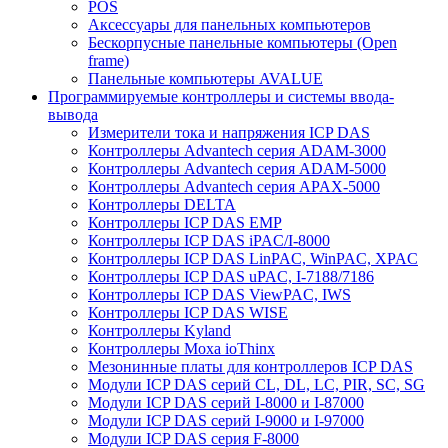
POS
Аксессуары для панельных компьютеров
Бескорпусные панельные компьютеры (Open
frame)
Панельные компьютеры AVALUE
Программируемые контроллеры и системы ввода-
вывода
Измерители тока и напряжения ICP DAS
Контроллеры Advantech серия ADAM-3000
Контроллеры Advantech серия ADAM-5000
Контроллеры Advantech серия APAX-5000
Контроллеры DELTA
Контроллеры ICP DAS EMP
Контроллеры ICP DAS iPAC/I-8000
Контроллеры ICP DAS LinPAC, WinPAC, XPAC
Контроллеры ICP DAS uPAC, I-7188/7186
Контроллеры ICP DAS ViewPAC, IWS
Контроллеры ICP DAS WISE
Контроллеры Kyland
Контроллеры Moxa ioThinx
Мезонинные платы для контроллеров ICP DAS
Модули ICP DAS серий CL, DL, LC, PIR, SC, SG
Модули ICP DAS серий I-8000 и I-87000
Модули ICP DAS серий I-9000 и I-97000
Модули ICP DAS серия F-8000