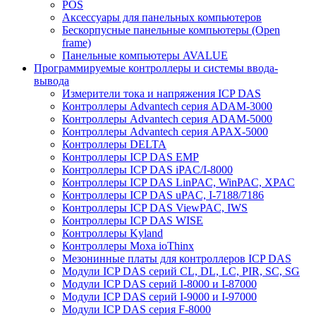
POS
Аксессуары для панельных компьютеров
Бескорпусные панельные компьютеры (Open
frame)
Панельные компьютеры AVALUE
Программируемые контроллеры и системы ввода-
вывода
Измерители тока и напряжения ICP DAS
Контроллеры Advantech серия ADAM-3000
Контроллеры Advantech серия ADAM-5000
Контроллеры Advantech серия APAX-5000
Контроллеры DELTA
Контроллеры ICP DAS EMP
Контроллеры ICP DAS iPAC/I-8000
Контроллеры ICP DAS LinPAC, WinPAC, XPAC
Контроллеры ICP DAS uPAC, I-7188/7186
Контроллеры ICP DAS ViewPAC, IWS
Контроллеры ICP DAS WISE
Контроллеры Kyland
Контроллеры Moxa ioThinx
Мезонинные платы для контроллеров ICP DAS
Модули ICP DAS серий CL, DL, LC, PIR, SC, SG
Модули ICP DAS серий I-8000 и I-87000
Модули ICP DAS серий I-9000 и I-97000
Модули ICP DAS серия F-8000