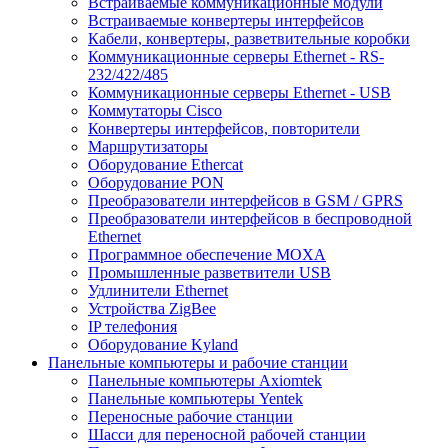
Встраиваемые коммуникационные модули
Встраиваемые конвертеры интерфейсов
Кабели, конвертеры, разветвительные коробки
Коммуникационные серверы Ethernet - RS-
232/422/485
Коммуникационные серверы Ethernet - USB
Коммутаторы Cisco
Конвертеры интерфейсов, повторители
Маршрутизаторы
Оборудование Ethercat
Оборудование PON
Преобразователи интерфейсов в GSM / GPRS
Преобразователи интерфейсов в беспроводной
Ethernet
Программное обеспечение MOXA
Промышленные разветвители USB
Удлинители Ethernet
Устройства ZigBee
IP телефония
Оборудование Kyland
Панельные компьютеры и рабочие станции
Панельные компьютеры Axiomtek
Панельные компьютеры Yentek
Переносные рабочие станции
Шасси для переносной рабочей станции