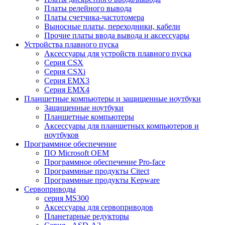
Платы релейного вывода
Платы счетчика-частотомера
Выносные платы, переходники, кабели
Прочие платы ввода вывода и аксессуары
Устройства плавного пуска
Аксессуары для устройств плавного пуска
Серия CSX
Серия CSXi
Серия EMX3
Серия EMX4
Планшетные компьютеры и защищенные ноутбуки
Защищенные ноутбуки
Планшетные компьютеры
Аксессуары для планшетных компьютеров и
ноутбуков
Программное обеспечение
ПО Microsoft OEM
Программное обеспечение Pro-face
Программные продукты Citect
Программные продукты Kepware
Сервоприводы
серия MS300
Аксессуары для сервоприводов
Планетарные редукторы