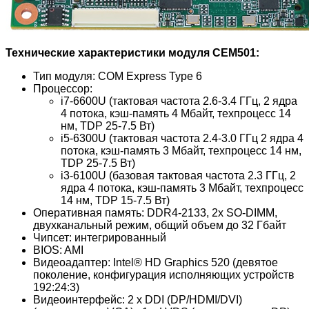
Технические характеристики модуля CEM501:
Тип модуля: COM Express Type 6
Процессор:
i7-6600U (тактовая частота 2.6-3.4 ГГц, 2 ядра
4 потока, кэш-память 4 Мбайт, техпроцесс 14
нм, TDP 25-7.5 Вт)
i5-6300U (тактовая частота 2.4-3.0 ГГц 2 ядра 4
потока, кэш-память 3 Мбайт, техпроцесс 14 нм,
TDP 25-7.5 Вт)
i3-6100U (базовая тактовая частота 2.3 ГГц, 2
ядра 4 потока, кэш-память 3 Мбайт, техпроцесс
14 нм, TDP 15-7.5 Вт)
Оперативная память: DDR4-2133, 2x SO-DIMM,
двухканальный режим, общий объем до 32 Гбайт
Чипсет: интегрированный
BIOS: AMI
Видеоадаптер: Intel® HD Graphics 520 (девятое
поколение, конфигурация исполняющих устройств
192:24:3)
Видеоинтерфейс: 2 x DDI (DP/HDMI/DVI)