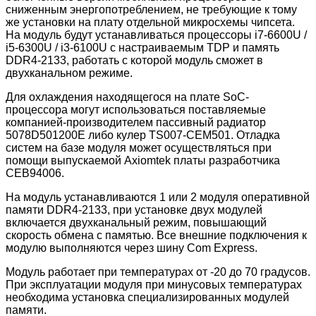
сниженным энергопотреблением, не требующие к тому
же установки на плату отдельной микросхемы чипсета.
На модуль будут устанавливаться процессоры i7-6600U /
i5-6300U / i3-6100U с настраиваемым TDP и память
DDR4-2133, работать с которой модуль сможет в
двухканальном режиме.
Для охлаждения находящегося на плате SoC-
процессора могут использоваться поставляемые
компанией-производителем пассивный радиатор
5078D501200E либо кулер TS007-CEM501. Отладка
систем на базе модуля может осуществляться при
помощи выпускаемой Axiomtek платы разработчика
CEB94006.
На модуль устанавливаются 1 или 2 модуля оперативной
памяти DDR4-2133, при установке двух модулей
включается двухканальный режим, повышающий
скорость обмена с памятью. Все внешние подключения к
модулю выполняются через шину Com Express.
Модуль работает при температурах от -20 до 70 градусов.
При эксплуатации модуля при минусовых температурах
необходима установка специализированных модулей
памяти.