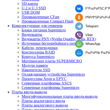
SD-карты
U.2 и U.3 SSD
Р’РљРѕРЅС‚Р°Р
USB DOM
Промышленные CFast
РћРґРЅРѕРєР»
Промышленные Compact Flash
Комплектующие для серверов
Telegram
Блоки питания Supermicro
Видеокарты
Viber
Видокарты PNY (Nvidia Quadro, Tesla, RTX)
Источники бесперебойного питания
WhatsApp
Кабели, переходники
Контроллеры RAID
РњРѕР№ РњР
Корпуса Supermicro
Материнские платы SUPERMICRO
Модули памяти
Накопители SSD
Охлаждающие устройства Supermicro
Процессоры Xeon и EPYC
Серверные платформы ASUS
Серверные платформы Supermicro
Платы ввода-вывода
Многофункциональные платы ввода-вывода
Платы аналогового ввода
Платы аналогового вывода
Платы дискретного ввода/вывода