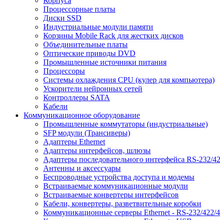
Корпуса
Процессорные платы
Диски SSD
Индустриальные модули памяти
Корзины Mobile Rack для жестких дисков
Объединительные платы
Оптические приводы DVD
Промышленные источники питания
Процессоры
Системы охлаждения CPU (кулер для компьютера)
Ускорители нейронных сетей
Контроллеры SATA
Кабели
Коммуникационное оборудование
Промышленные коммутаторы (индустриальные)
SFP модули (Трансиверы)
Адаптеры Ethernet
Адаптеры интерфейсов, шлюзы
Адаптеры последовательного интерфейса RS-232/42
Антенны и аксессуары
Беспроводные устройства доступа и модемы
Встраиваемые коммуникационные модули
Встраиваемые конвертеры интерфейсов
Кабели, конвертеры, разветвительные коробки
Коммуникационные серверы Ethernet - RS-232/422/