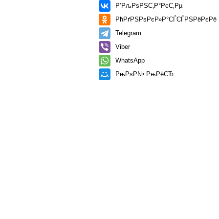
Р’РљРѕРЅС‚Р°РєС‚Рµ
РћРґРЅРѕРєР»Р°СЃСЃРЅРёРєРё
Telegram
Viber
WhatsApp
РњРѕР№ РњРёСЂ