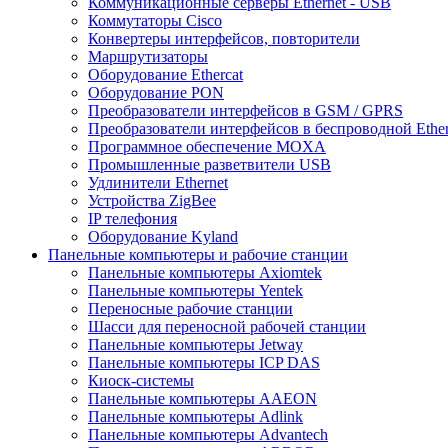
Коммуникационные серверы Ethernet - USB
Коммутаторы Cisco
Конвертеры интерфейсов, повторители
Маршрутизаторы
Оборудование Ethercat
Оборудование PON
Преобразователи интерфейсов в GSM / GPRS
Преобразователи интерфейсов в беспроводной Ether
Программное обеспечение MOXA
Промышленные разветвители USB
Удлинители Ethernet
Устройства ZigBee
IP телефония
Оборудование Kyland
Панельные компьютеры и рабочие станции
Панельные компьютеры Axiomtek
Панельные компьютеры Yentek
Переносные рабочие станции
Шасси для переносной рабочей станции
Панельные компьютеры Jetway
Панельные компьютеры ICP DAS
Киоск-системы
Панельные компьютеры AAEON
Панельные компьютеры Adlink
Панельные компьютеры Advantech