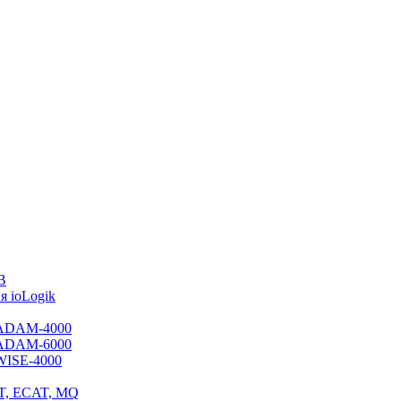
B
 ioLogik
я ADAM-4000
я ADAM-6000
 WISE-4000
ET, ECAT, MQ