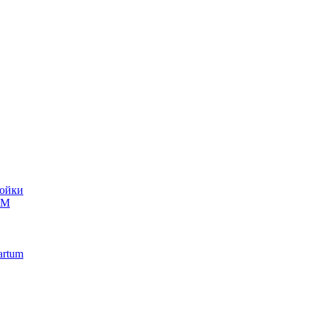
ойки
UM
artum