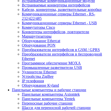
Встраиваемые коммуникационные модули
Встраиваемые конвертеры интерфейсов
Кабели, конвертеры, разветвительные коробки
Коммуникационные серверы Ethernet - RS-
232/422/485
Коммуникационные серверы Ethernet - USB
Коммутаторы Cisco
Конвертеры интерфейсов, повторители
Маршрутизаторы
Оборудование Ethercat
Оборудование PON
Преобразователи интерфейсов в GSM / GPRS
Преобразователи интерфейсов в беспроводной
Ethernet
Программное обеспечение MOXA
Промышленные разветвители USB
Удлинители Ethernet
Устройства ZigBee
IP телефония
Оборудование Kyland
Панельные компьютеры и рабочие станции
Панельные компьютеры Axiomtek
Панельные компьютеры Yentek
Переносные рабочие станции
Шасси для переносной рабочей станции