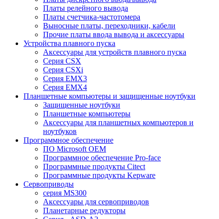
Платы релейного вывода
Платы счетчика-частотомера
Выносные платы, переходники, кабели
Прочие платы ввода вывода и аксессуары
Устройства плавного пуска
Аксессуары для устройств плавного пуска
Серия CSX
Серия CSXi
Серия EMX3
Серия EMX4
Планшетные компьютеры и защищенные ноутбуки
Защищенные ноутбуки
Планшетные компьютеры
Аксессуары для планшетных компьютеров и
ноутбуков
Программное обеспечение
ПО Microsoft OEM
Программное обеспечение Pro-face
Программные продукты Citect
Программные продукты Kepware
Сервоприводы
серия MS300
Аксессуары для сервоприводов
Планетарные редукторы