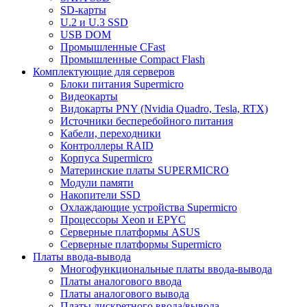
SD-карты
U.2 и U.3 SSD
USB DOM
Промышленные CFast
Промышленные Compact Flash
Комплектующие для серверов
Блоки питания Supermicro
Видеокарты
Видокарты PNY (Nvidia Quadro, Tesla, RTX)
Источники бесперебойного питания
Кабели, переходники
Контроллеры RAID
Корпуса Supermicro
Материнские платы SUPERMICRO
Модули памяти
Накопители SSD
Охлаждающие устройства Supermicro
Процессоры Xeon и EPYC
Серверные платформы ASUS
Серверные платформы Supermicro
Платы ввода-вывода
Многофункциональные платы ввода-вывода
Платы аналогового ввода
Платы аналогового вывода
Платы дискретного ввода/вывода