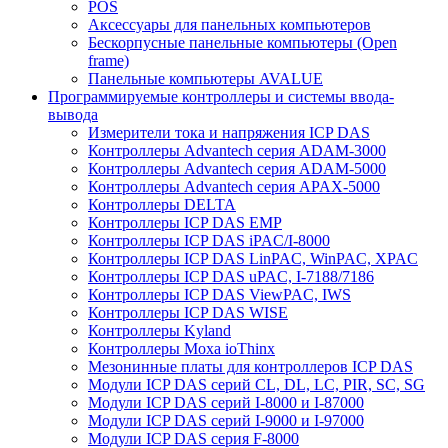
POS
Аксессуары для панельных компьютеров
Бескорпусные панельные компьютеры (Open
frame)
Панельные компьютеры AVALUE
Программируемые контроллеры и системы ввода-
вывода
Измерители тока и напряжения ICP DAS
Контроллеры Advantech серия ADAM-3000
Контроллеры Advantech серия ADAM-5000
Контроллеры Advantech серия APAX-5000
Контроллеры DELTA
Контроллеры ICP DAS EMP
Контроллеры ICP DAS iPAC/I-8000
Контроллеры ICP DAS LinPAC, WinPAC, XPAC
Контроллеры ICP DAS uPAC, I-7188/7186
Контроллеры ICP DAS ViewPAC, IWS
Контроллеры ICP DAS WISE
Контроллеры Kyland
Контроллеры Moxa ioThinx
Мезонинные платы для контроллеров ICP DAS
Модули ICP DAS серий CL, DL, LC, PIR, SC, SG
Модули ICP DAS серий I-8000 и I-87000
Модули ICP DAS серий I-9000 и I-97000
Модули ICP DAS серия F-8000