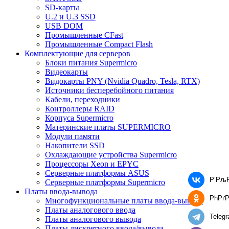
SD-карты
U.2 и U.3 SSD
USB DOM
Промышленные CFast
Промышленные Compact Flash
Комплектующие для серверов
Блоки питания Supermicro
Видеокарты
Видокарты PNY (Nvidia Quadro, Tesla, RTX)
Источники бесперебойного питания
Кабели, переходники
Контроллеры RAID
Корпуса Supermicro
Материнские платы SUPERMICRO
Модули памяти
Накопители SSD
Охлаждающие устройства Supermicro
Процессоры Xeon и EPYC
Серверные платформы ASUS
Р’Рљ
Серверные платформы Supermicro
Платы ввода-вывода
РћРґ
Многофункциональные платы ввода-вывода
Платы аналогового ввода
Teleg
Платы аналогового вывода
Платы дискретного ввода/вывода