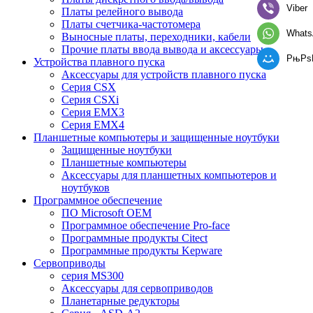
Viber
Платы релейного вывода
Платы счетчика-частотомера
Whats
Выносные платы, переходники, кабели
Прочие платы ввода вывода и аксессуары
РњРѕ
Устройства плавного пуска
Аксессуары для устройств плавного пуска
Серия CSX
Серия CSXi
Серия EMX3
Серия EMX4
Планшетные компьютеры и защищенные ноутбуки
Защищенные ноутбуки
Планшетные компьютеры
Аксессуары для планшетных компьютеров и
ноутбуков
Программное обеспечение
ПО Microsoft OEM
Программное обеспечение Pro-face
Программные продукты Citect
Программные продукты Kepware
Сервоприводы
серия MS300
Аксессуары для сервоприводов
Планетарные редукторы