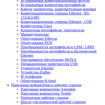
Встраиваемые коммуникационные модули
Встраиваемые конвертеры интерфейсов
Кабели, конвертеры, разветвительные коробки
Коммуникационные серверы Ethernet - RS-
232/422/485
Коммуникационные серверы Ethernet - USB
Коммутаторы Cisco
Конвертеры интерфейсов, повторители
Маршрутизаторы
Оборудование Ethercat
Оборудование PON
Преобразователи интерфейсов в GSM / GPRS
Преобразователи интерфейсов в беспроводной
Ethernet
Программное обеспечение MOXA
Промышленные разветвители USB
Удлинители Ethernet
Устройства ZigBee
IP телефония
Оборудование Kyland
Панельные компьютеры и рабочие станции
Панельные компьютеры Axiomtek
Панельные компьютеры Yentek
Переносные рабочие станции
Шасси для переносной рабочей станции