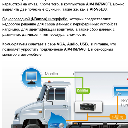
наработк
ой
на отказ.
Кроме того, в
компьютере
AIV-HM76V0FL
можно
выделить две полезные функции, такие же, как в
AR-V6100
.
Однопроводной (
i-Button
) интерфейс
, который предоставляет
недорогое решение
для сбора данных с периферийных устройств,
например,
для идентификации водителя, а также сбор данных с
различных датчик
ов
- температур
а,
влажности.
Комбо-разъем
сочетает в себе
VGA
,
Audio
,
USB
, и питание
, что
позволяет упростить подключение
AIV-HM76V0FL
и сенсорный
монитор в автомобиле.