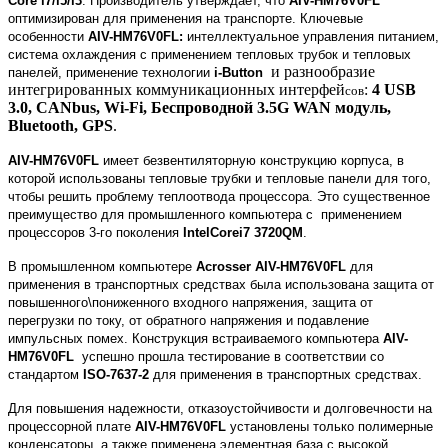
Core i7/i5/i3
.
П
роизводитель утверждает, что
AIV-HM76V0FL
оптимизирован для применени
я на транспорте
. Ключевые
особенности
AIV-HM76V0FL:
интеллектуальное управления питанием,
систем
а охлаждения с применением тепловых труб
ок и тепловых
и разнообразие
панелей,
применение технологи
и
i-Button
интегрированных коммуникационных интерфей
:
4 USB
сов
3.0, CANbus, Wi-Fi, Беспроводной 3.5G WAN модуль,
Bluetooth, GPS
.
AIV-HM76V0FL
имеет безвентиляторную конструкцию корпуса, в
которой использованы тепловые трубки и тепловые панели для того,
чтобы решить проблему теплоотвода процессора. Это существенное
преимущество для промышленного компьютера с применением
процессор
ов
3-го поколения
IntelCorei7 3720QM
.
В промышленном компьютере
Acrosser
AIV-HM76V0FL
для
применения в транспортных средствах была использована защита от
повышенного\пониженного входного напряжения, защита от
перегрузки по току, от обратного напряжения и подавление
импульсных помех. Конструкция встраиваемого компьютера
AIV-
HM76V0FL
успешно прошла тестирование в соответствии со
стандарт
ом
ISO-7637-2
для применения в транспортных средствах.
Для повышения надежности
, отказоустойчивости и долговечности
на
процессорной плате
AIV-HM76V0FL
установлены только полимерные
конденсаторы, а также
применена элементная база с
высок
ой