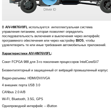
В
AIV-HM76V0FL
используется интеллектуальная система
управления питанием, которая позволяет определить
последовательность включения и выключения через интерфейс
программного обеспечения или через настройку
BIOS
, чтобы
удовлетворить те или иные требования автомобильных приложений.
Характеристики AIV-HM76V0FL
:
Сокет FCPGA 988 для 3-го поколения процессоров IntelCorei5/i7
Безвентиляторный и защищенный от вибраций промышленный корпус
Видео-разъемы: HDMI/DVI/VGA
4 внешних порта USB 3.0
CANbus 2.0 A/B
Wi-FI, Bluetooth, 3.5G, GPS
Однопроводной интерфейс – iButton