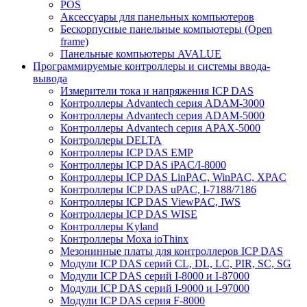
POS
Аксессуары для панельных компьютеров
Бескорпусные панельные компьютеры (Open
frame)
Панельные компьютеры AVALUE
Программируемые контроллеры и системы ввода-
вывода
Измерители тока и напряжения ICP DAS
Контроллеры Advantech серия ADAM-3000
Контроллеры Advantech серия ADAM-5000
Контроллеры Advantech серия APAX-5000
Контроллеры DELTA
Контроллеры ICP DAS EMP
Контроллеры ICP DAS iPAC/I-8000
Контроллеры ICP DAS LinPAC, WinPAC, XPAC
Контроллеры ICP DAS uPAC, I-7188/7186
Контроллеры ICP DAS ViewPAC, IWS
Контроллеры ICP DAS WISE
Контроллеры Kyland
Контроллеры Moxa ioThinx
Мезонинные платы для контроллеров ICP DAS
Модули ICP DAS серий CL, DL, LC, PIR, SC, SG
Модули ICP DAS серий I-8000 и I-87000
Модули ICP DAS серий I-9000 и I-97000
Модули ICP DAS серия F-8000