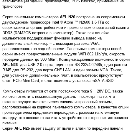
автоматизации зданий, производстве, POS киосках, применения на
транспорте.
Серия панельных компьютеров
AFL N26
построена на современном
двухъядерном процессоре Intel ® Atom ™ N2600 1,6 ГГц со
сверхнизким энергопотреблением и применением оперативной памяти
DDR3 (RAM2GB встроена в компьютер). Также вся линейка
компьютеров поддерживает функцию вывода видео на
дополнительный монитор – с помощью разъема VGA,
расположенного на задней панели. Панельные компьютеры новой
серии имеют предустановленные модули WiFi 802.11b/g/n, скорость
передачи данных до 300 Мбит. Коммуникационные возможности серии
AFL N26
: два USB 2.0 порта, один порт RS-232/422/485, один разъем
RJ45 для RS-232, два порта GbE LAN и один разъем VGA. Также,
для установки дополнительных плат, в компьютерах присутствует
слот PCIe Mini Card, в слот возможна установка mSATA SSD.
Компьютеры питаются от сети постоянного тока 9 ~ 28V DC, также
хочется отметить немаловажную деталь - несмотря на то, что
питание осуществляется через специализированный разъем,
расположенный на корпусе панельного компьютера, в качестве опции
производителем предложен переходник с разъема на клеммную
колодку, что позволяет запитать устройство от сторонних источников
питания.
Серии
AFL N26
имеет защиту от пыли и влаги по передней панели