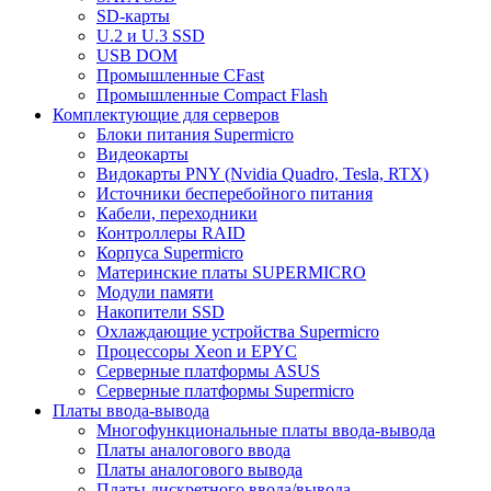
SD-карты
U.2 и U.3 SSD
USB DOM
Промышленные CFast
Промышленные Compact Flash
Комплектующие для серверов
Блоки питания Supermicro
Видеокарты
Видокарты PNY (Nvidia Quadro, Tesla, RTX)
Источники бесперебойного питания
Кабели, переходники
Контроллеры RAID
Корпуса Supermicro
Материнские платы SUPERMICRO
Модули памяти
Накопители SSD
Охлаждающие устройства Supermicro
Процессоры Xeon и EPYC
Серверные платформы ASUS
Серверные платформы Supermicro
Платы ввода-вывода
Многофункциональные платы ввода-вывода
Платы аналогового ввода
Платы аналогового вывода
Платы дискретного ввода/вывода