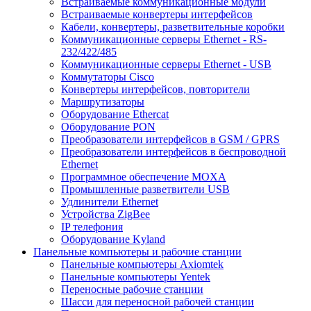
Встраиваемые коммуникационные модули
Встраиваемые конвертеры интерфейсов
Кабели, конвертеры, разветвительные коробки
Коммуникационные серверы Ethernet - RS-
232/422/485
Коммуникационные серверы Ethernet - USB
Коммутаторы Cisco
Конвертеры интерфейсов, повторители
Маршрутизаторы
Оборудование Ethercat
Оборудование PON
Преобразователи интерфейсов в GSM / GPRS
Преобразователи интерфейсов в беспроводной
Ethernet
Программное обеспечение MOXA
Промышленные разветвители USB
Удлинители Ethernet
Устройства ZigBee
IP телефония
Оборудование Kyland
Панельные компьютеры и рабочие станции
Панельные компьютеры Axiomtek
Панельные компьютеры Yentek
Переносные рабочие станции
Шасси для переносной рабочей станции