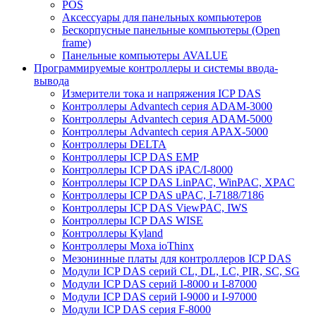
POS
Аксессуары для панельных компьютеров
Бескорпусные панельные компьютеры (Open
frame)
Панельные компьютеры AVALUE
Программируемые контроллеры и системы ввода-
вывода
Измерители тока и напряжения ICP DAS
Контроллеры Advantech серия ADAM-3000
Контроллеры Advantech серия ADAM-5000
Контроллеры Advantech серия APAX-5000
Контроллеры DELTA
Контроллеры ICP DAS EMP
Контроллеры ICP DAS iPAC/I-8000
Контроллеры ICP DAS LinPAC, WinPAC, XPAC
Контроллеры ICP DAS uPAC, I-7188/7186
Контроллеры ICP DAS ViewPAC, IWS
Контроллеры ICP DAS WISE
Контроллеры Kyland
Контроллеры Moxa ioThinx
Мезонинные платы для контроллеров ICP DAS
Модули ICP DAS серий CL, DL, LC, PIR, SC, SG
Модули ICP DAS серий I-8000 и I-87000
Модули ICP DAS серий I-9000 и I-97000
Модули ICP DAS серия F-8000