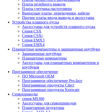
Платы релейного вывода
Платы счетчика-частотомера
Выносные платы, переходники, кабели
Прочие платы ввода вывода и аксессуары
Устройства плавного пуска
Аксессуары для устройств плавного пуска
Серия CSX
Серия CSXi
Серия EMX3
Серия EMX4
Планшетные компьютеры и защищенные ноутбуки
Защищенные ноутбуки
Планшетные компьютеры
Аксессуары для планшетных компьютеров и
ноутбуков
Программное обеспечение
ПО Microsoft OEM
Программное обеспечение Pro-face
Программные продукты Citect
Программные продукты Kepware
Сервоприводы
серия MS300
Аксессуары для сервоприводов
Планетарные редукторы