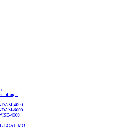
B
 ioLogik
я ADAM-4000
я ADAM-6000
 WISE-4000
ET, ECAT, MQ