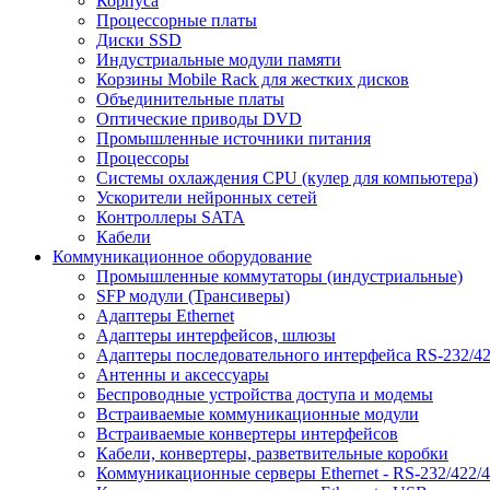
Корпуса
Процессорные платы
Диски SSD
Индустриальные модули памяти
Корзины Mobile Rack для жестких дисков
Объединительные платы
Оптические приводы DVD
Промышленные источники питания
Процессоры
Системы охлаждения CPU (кулер для компьютера)
Ускорители нейронных сетей
Контроллеры SATA
Кабели
Коммуникационное оборудование
Промышленные коммутаторы (индустриальные)
SFP модули (Трансиверы)
Адаптеры Ethernet
Адаптеры интерфейсов, шлюзы
Адаптеры последовательного интерфейса RS-232/42
Антенны и аксессуары
Беспроводные устройства доступа и модемы
Встраиваемые коммуникационные модули
Встраиваемые конвертеры интерфейсов
Кабели, конвертеры, разветвительные коробки
Коммуникационные серверы Ethernet - RS-232/422/