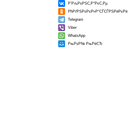
Р’РљРѕРЅС‚Р°РєС‚Рµ
РћРґРЅРѕРєР»Р°СЃСЃРЅРёРєРё
Telegram
Viber
WhatsApp
РњРѕР№ РњРёСЂ