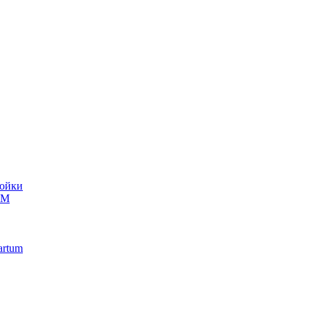
ойки
UM
artum