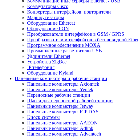
Коммуникационные серверы Ethernet - USB
Коммутаторы Cisco
Конвертеры интерфейсов, повторители
Маршрутизаторы
Оборудование Ethercat
Оборудование PON
Преобразователи интерфейсов в GSM / GPRS
Преобразователи интерфейсов в беспроводной Ether
Программное обеспечение MOXA
Промышленные разветвители USB
Удлинители Ethernet
Устройства ZigBee
IP телефония
Оборудование Kyland
Панельные компьютеры и рабочие станции
Панельные компьютеры Axiomtek
Панельные компьютеры Yentek
Переносные рабочие станции
Шасси для переносной рабочей станции
Панельные компьютеры Jetway
Панельные компьютеры ICP DAS
Киоск-системы
Панельные компьютеры AAEON
Панельные компьютеры Adlink
Панельные компьютеры Advantech