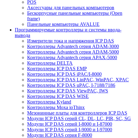
POS
Аксессуары для панельных компьютеров
Бескорпусные панельные компьютеры (Open
frame)
Панельные компьютеры AVALUE
Программируемые контроллеры и системы ввода-
вывода
Измерители тока и напряжения ICP DAS
Контроллеры Advantech серия ADAM-3000
Контроллеры Advantech серия ADAM-5000
Контроллеры Advantech серия APAX-5000
Контроллеры DELTA
Контроллеры ICP DAS EMP
Контроллеры ICP DAS iPAC/I-8000
Контроллеры ICP DAS LinPAC, WinPAC, XPAC
Контроллеры ICP DAS uPAC, I-7188/7186
Контроллеры ICP DAS ViewPAC, IWS
Контроллеры ICP DAS WISE
Контроллеры Kyland
Контроллеры Moxa ioThinx
Мезонинные платы для контроллеров ICP DAS
Модули ICP DAS серий CL, DL, LC, PIR, SC, SG
Модули ICP DAS серий I-8000 и I-87000
Модули ICP DAS серий I-9000 и I-97000
Модули ICP DAS серия F-8000