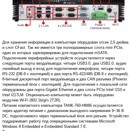
Для хранения информации в компьютере оборудован отсек 2,5 дюйма
и слот CFast. Так же имеется три полноразмерных слота mini PCIe,
один из которых зарезервирован для подключения mSATA.
Подключение периферийных устройств осуществляется через
следующие порты ввода/вывода: четыре USB3.0, два USB2.0, аудио
линейный выход и вход для подключения микрофона, четыре порта
RS-232 (DB-9 с изоляцией) и два порта RS-422/485 (DB-9 с изоляцией),
8-битный дискретный порт ввода/вывода и два CAN разъема (Phoenix
терминальный блок с изоляцией). Для подключения к локальной сети
оборудованы два порта Gigabit Ethernet и два слота PCIe Intel I210 и
Intel I217LM. Опционально компьютер может быть оборудован
модулем Wi-Fi (802.1b/g/n 2T2R).
Питание компактного компьютера TANK-760-HM86 осуществляется
через адаптер питания с диапазоном выходного напряжения 9~36 В
DC, подключаемого через терминальный блок или разъем. Устройство
поддерживает работу под операционными системами Microsoft
Windows 8 Embedded и Embedded Standard 7 E.