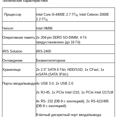
Технические характеристики:
Процессор
Intel Core i5-4400E 2.7
ГГц
,
Intel Celeron 2000E
2.2 ГГц
Чипсет
Intel HM86
Оперативная память
2
x
204-
pin
DDR
3
SO
-
DIMM
, 4 Гб
предустановлено (до 16 Гб)
iRIS Solution
iRIS-2400
Охлаждение
Безвентиляторное
Хранилище
2x 2.5'' SATA 6 Гб/с HDD/SSD, 1x CFast, 1x
mSATA (SATA 3Гб/с)
Порты ввода/вывода
4х USB 3.0, 2x USB 2.0
2x RJ-45, 1x PCIe Intel I210, 1x PCIe Intel I217LM
4x RS- 232 (DB-9 с изоляцией), 2х RS-422/485
(DB-9 с изоляцией)
8-битный дискретный порт ввода/вывода