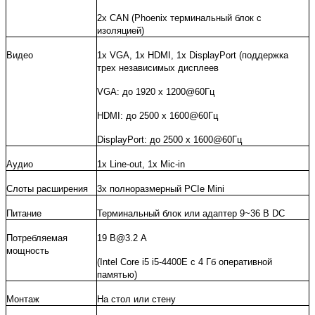
2x CAN (Phoenix терминальный блок с
изоляцией)
Видео
1x VGA, 1x HDMI, 1x DisplayPort (поддержка
трех независимых дисплеев
VGA: до 1920 x 1200@60Гц
HDMI: до 2500 x 1600@60Гц
DisplayPort: до 2500 x 1600@60Гц
Аудио
1x Line-out, 1x Mic-in
Слоты расширения
3х полноразмерный PCIe Mini
Питание
Терминальный блок или адаптер
9~36 В DC
Потребляемая
19 В@3.2 A
мощность
(Intel Core i5 i5-4400E с 4 Гб оперативной
памятью)
Монтаж
На стол или стену