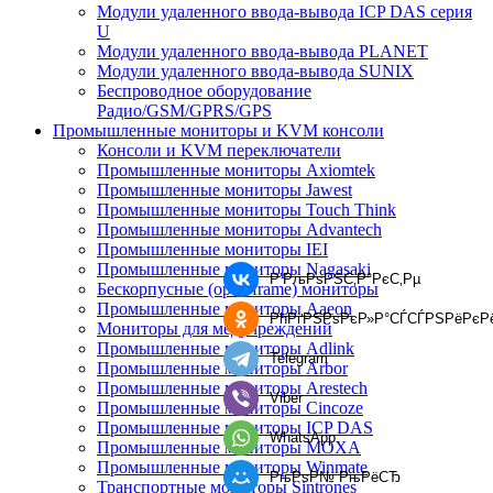
Модули удаленного ввода-вывода ICP DAS серия
U
Модули удаленного ввода-вывода PLANET
Модули удаленного ввода-вывода SUNIX
Беспроводное оборудование
Радио/GSM/GPRS/GPS
Промышленные мониторы и KVM консоли
Консоли и KVM переключатели
Промышленные мониторы Axiomtek
Промышленные мониторы Jawest
Промышленные мониторы Touch Think
Промышленные мониторы Advantech
Промышленные мониторы IEI
Промышленные мониторы Nagasaki
Р’РљРѕРЅС‚Р°РєС‚Рµ
Бескорпусные (open frame) мониторы
Промышленные мониторы Aaeon
РћРґРЅРѕРєР»Р°СЃСЃРЅРёРєР
Мониторы для медучреждений
Промышленные мониторы Adlink
Telegram
Промышленные мониторы Arbor
Промышленные мониторы Arestech
Viber
Промышленные мониторы Cincoze
Промышленные мониторы ICP DAS
WhatsApp
Промышленные мониторы MOXA
Промышленные мониторы Winmate
РњРѕР№ РњРёСЂ
Транспортные мониторы Sintrones