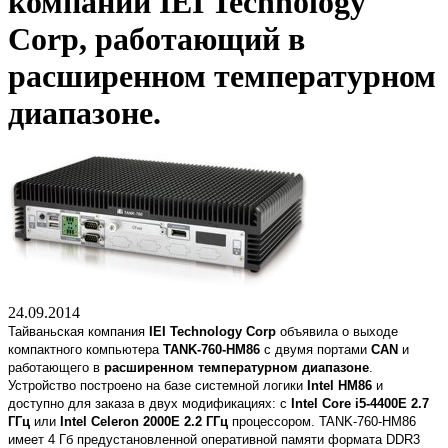
компании IEI Technology
Corp, работающий в
расширенном температурном
диапазоне.
24.09.2014
Тайваньская компания
IEI Technology Corp
объявила о выходе
компактного компьютера
TANK-760-HM86
с двумя портами
CAN
и
работающего в
расширенном температурном диапазоне
.
Устройство построено на базе системной логики
Intel HM86
и
доступно для заказа в двух модификациях: с
Intel Core i5-4400E 2.7
ГГц
или
Intel Celeron 2000E 2.2 ГГц
процессором. TANK-760-HM86
имеет 4 Гб предустановленной оперативной памяти формата DDR3