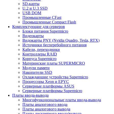
SD-карты
U.2 и U.3 SSD
USB DOM
Промышленные CFast
Промышленные Compact Flash
Комплектующие для серверов
Блоки питания Supermicro
Видеокарты
Видокарты PNY (Nvidia Quadro, Tesla, RTX)
Источники бесперебойного питания
Кабели, переходники
Контроллеры RAID
Корпуса Supermicro
Материнские платы SUPERMICRO
Модули памяти
Накопители SSD
Охлаждающие устройства Supermicro
Процессоры Xeon и EPYC
Серверные платформы ASUS
Серверные платформы Supermicro
Платы ввода-вывода
Многофункциональные платы ввода-вывода
Платы аналогового ввода
Платы аналогового вывода
Платы дискретного ввода/вывода