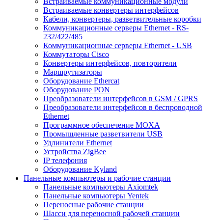
Встраиваемые коммуникационные модули
Встраиваемые конвертеры интерфейсов
Кабели, конвертеры, разветвительные коробки
Коммуникационные серверы Ethernet - RS-
232/422/485
Коммуникационные серверы Ethernet - USB
Коммутаторы Cisco
Конвертеры интерфейсов, повторители
Маршрутизаторы
Оборудование Ethercat
Оборудование PON
Преобразователи интерфейсов в GSM / GPRS
Преобразователи интерфейсов в беспроводной
Ethernet
Программное обеспечение MOXA
Промышленные разветвители USB
Удлинители Ethernet
Устройства ZigBee
IP телефония
Оборудование Kyland
Панельные компьютеры и рабочие станции
Панельные компьютеры Axiomtek
Панельные компьютеры Yentek
Переносные рабочие станции
Шасси для переносной рабочей станции