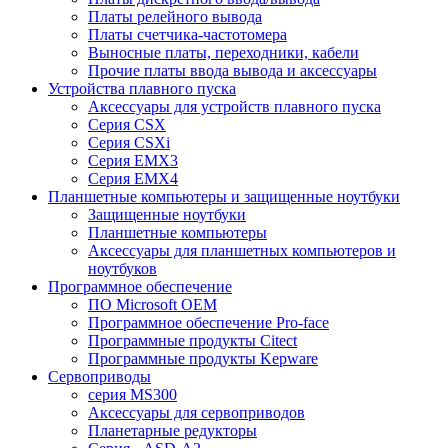
Платы релейного вывода
Платы счетчика-частотомера
Выносные платы, переходники, кабели
Прочие платы ввода вывода и аксессуары
Устройства плавного пуска
Аксессуары для устройств плавного пуска
Серия CSX
Серия CSXi
Серия EMX3
Серия EMX4
Планшетные компьютеры и защищенные ноутбуки
Защищенные ноутбуки
Планшетные компьютеры
Аксессуары для планшетных компьютеров и
ноутбуков
Программное обеспечение
ПО Microsoft OEM
Программное обеспечение Pro-face
Программные продукты Citect
Программные продукты Kepware
Сервоприводы
серия MS300
Аксессуары для сервоприводов
Планетарные редукторы