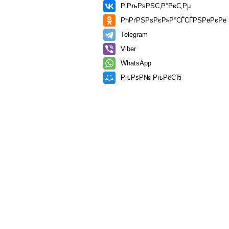
Р’РљРѕРЅС‚Р°РєС‚Рµ
РћРґРЅРѕРєР»Р°СЃСЃРЅРёРєРё
Telegram
Viber
WhatsApp
РњРѕР№ РњРёСЂ