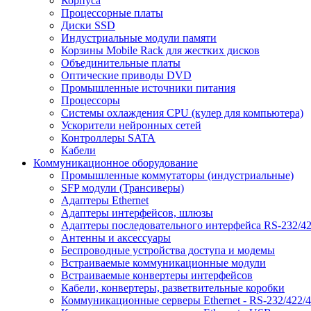
Корпуса
Процессорные платы
Диски SSD
Индустриальные модули памяти
Корзины Mobile Rack для жестких дисков
Объединительные платы
Оптические приводы DVD
Промышленные источники питания
Процессоры
Системы охлаждения CPU (кулер для компьютера)
Ускорители нейронных сетей
Контроллеры SATA
Кабели
Коммуникационное оборудование
Промышленные коммутаторы (индустриальные)
SFP модули (Трансиверы)
Адаптеры Ethernet
Адаптеры интерфейсов, шлюзы
Адаптеры последовательного интерфейса RS-232/42
Антенны и аксессуары
Беспроводные устройства доступа и модемы
Встраиваемые коммуникационные модули
Встраиваемые конвертеры интерфейсов
Кабели, конвертеры, разветвительные коробки
Коммуникационные серверы Ethernet - RS-232/422/