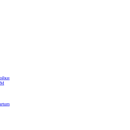
ойки
UM
artum