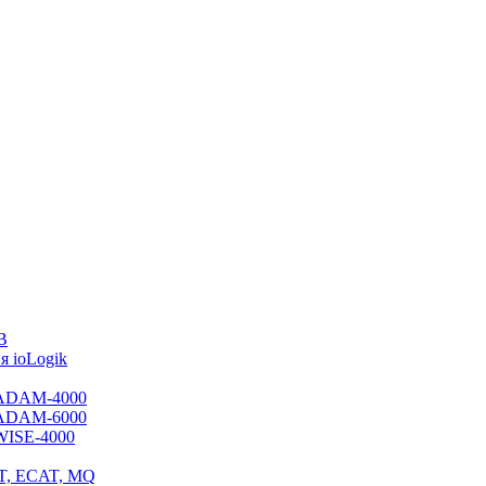
B
 ioLogik
я ADAM-4000
я ADAM-6000
 WISE-4000
ET, ECAT, MQ