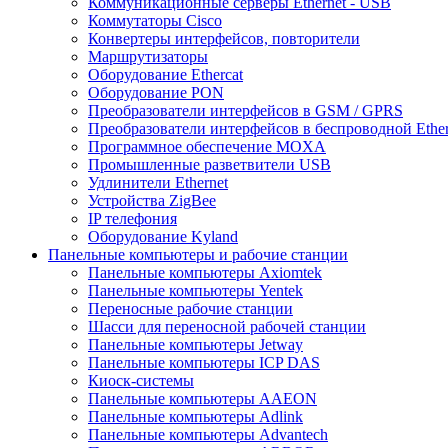
Коммуникационные серверы Ethernet - USB
Коммутаторы Cisco
Конвертеры интерфейсов, повторители
Маршрутизаторы
Оборудование Ethercat
Оборудование PON
Преобразователи интерфейсов в GSM / GPRS
Преобразователи интерфейсов в беспроводной Ether
Программное обеспечение MOXA
Промышленные разветвители USB
Удлинители Ethernet
Устройства ZigBee
IP телефония
Оборудование Kyland
Панельные компьютеры и рабочие станции
Панельные компьютеры Axiomtek
Панельные компьютеры Yentek
Переносные рабочие станции
Шасси для переносной рабочей станции
Панельные компьютеры Jetway
Панельные компьютеры ICP DAS
Киоск-системы
Панельные компьютеры AAEON
Панельные компьютеры Adlink
Панельные компьютеры Advantech