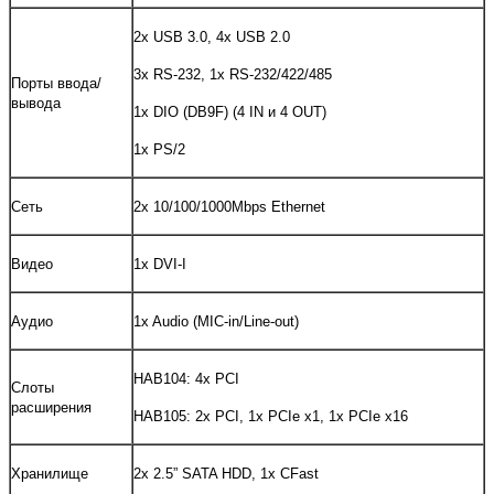
2x USB 3.0, 4x USB 2.0
3x RS-232, 1x RS-232/422/485
Порты ввода/
вывода
1x DIO (DB9F) (4 IN и 4 OUT)
1x PS/2
Сеть
2x 10/100/1000Mbps Ethernet
Видео
1x DVI-I
Аудио
1x Audio (MIC-in/Line-out)
HAB104: 4х PCI
Слоты
расширения
HAB105: 2х PCI, 1х PCIe x1, 1х PCIe x16
Хранилище
2x 2.5” SATA HDD, 1x CFast