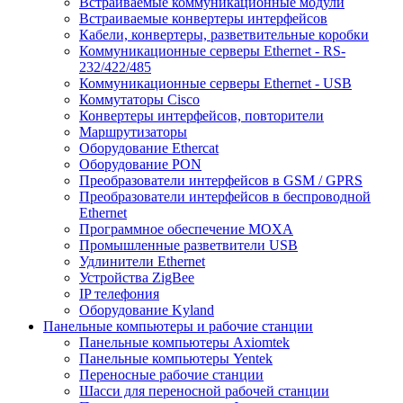
Встраиваемые коммуникационные модули
Встраиваемые конвертеры интерфейсов
Кабели, конвертеры, разветвительные коробки
Коммуникационные серверы Ethernet - RS-
232/422/485
Коммуникационные серверы Ethernet - USB
Коммутаторы Cisco
Конвертеры интерфейсов, повторители
Маршрутизаторы
Оборудование Ethercat
Оборудование PON
Преобразователи интерфейсов в GSM / GPRS
Преобразователи интерфейсов в беспроводной
Ethernet
Программное обеспечение MOXA
Промышленные разветвители USB
Удлинители Ethernet
Устройства ZigBee
IP телефония
Оборудование Kyland
Панельные компьютеры и рабочие станции
Панельные компьютеры Axiomtek
Панельные компьютеры Yentek
Переносные рабочие станции
Шасси для переносной рабочей станции