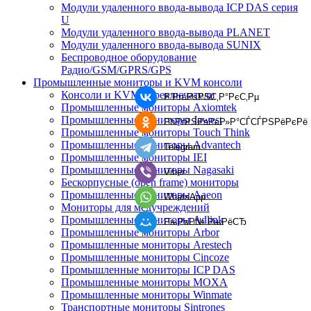
Модули удаленного ввода-вывода ICP DAS серия
U
Модули удаленного ввода-вывода PLANET
Модули удаленного ввода-вывода SUNIX
Беспроводное оборудование
Радио/GSM/GPRS/GPS
Промышленные мониторы и KVM консоли
Консоли и KVM переключатели
Р’РљРѕРЅС‚Р°РєС‚Рµ
Промышленные мониторы Axiomtek
Промышленные мониторы Jawest
РћРґРЅРѕРєР»Р°СЃСЃРЅРёРєРё
Промышленные мониторы Touch Think
Промышленные мониторы Advantech
Telegram
Промышленные мониторы IEI
Промышленные мониторы Nagasaki
Viber
Бескорпусные (open frame) мониторы
Промышленные мониторы Aaeon
WhatsApp
Мониторы для медучреждений
Промышленные мониторы Adlink
РњРѕР№ РњРёСЂ
Промышленные мониторы Arbor
Промышленные мониторы Arestech
Промышленные мониторы Cincoze
Промышленные мониторы ICP DAS
Промышленные мониторы MOXA
Промышленные мониторы Winmate
Транспортные мониторы Sintrones