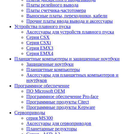
Платы релейного вывода
Платы счетчика-частотомера
Выносные платы, переходники, кабели
Прочие платы ввода вывода и аксессуары
Устройства плавного пуска
Аксессуары для устройств плавного пуска
Серия CSX
Серия CSXi
Серия EMX3
Серия EMX4
Планшетные компьютеры и защищенные ноутбуки
Защищенные ноутбуки
Планшетные компьютеры
Аксессуары для планшетных компьютеров и
ноутбуков
Программное обеспечение
ПО Microsoft OEM
Программное обеспечение Pro-face
Программные продукты Citect
Программные продукты Kepware
Сервоприводы
серия MS300
Аксессуары для сервоприводов
Планетарные редукторы