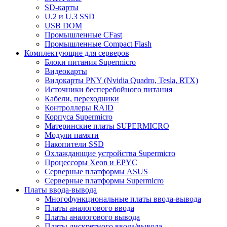
SD-карты
U.2 и U.3 SSD
USB DOM
Промышленные CFast
Промышленные Compact Flash
Комплектующие для серверов
Блоки питания Supermicro
Видеокарты
Видокарты PNY (Nvidia Quadro, Tesla, RTX)
Источники бесперебойного питания
Кабели, переходники
Контроллеры RAID
Корпуса Supermicro
Материнские платы SUPERMICRO
Модули памяти
Накопители SSD
Охлаждающие устройства Supermicro
Процессоры Xeon и EPYC
Серверные платформы ASUS
Серверные платформы Supermicro
Платы ввода-вывода
Многофункциональные платы ввода-вывода
Платы аналогового ввода
Платы аналогового вывода
Платы дискретного ввода/вывода