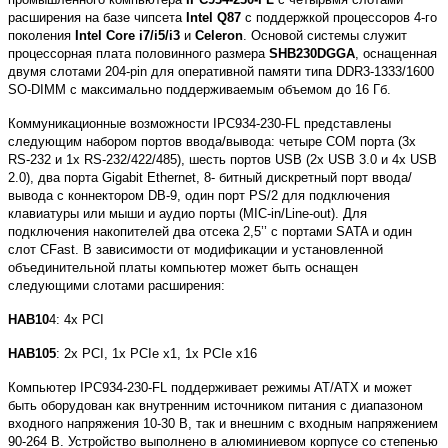
расширения на базе чипсета
Intel Q87
с поддержкой процессоров 4-го
поколения
Intel Core i7/i5/i3
и
Celeron
. Основой системы служит
процессорная плата половинного размера
SHB230DGGA
, оснащенная
двумя слотами 204-pin для оперативной памяти типа DDR3-1333/1600
SO-DIMM с максимально поддерживаемым объемом до 16 Гб.
Коммуникационные возможности IPC934-230-FL представлены
следующим набором портов ввода/вывода: четыре COM порта (3х
RS-232 и 1х RS-232/422/485), шесть портов USB (2x USB 3.0 и 4х USB
2.0), два порта Gigabit Ethernet, 8- битный дискретный порт ввода/
вывода с коннектором DB-9, один порт PS/2 для подключения
клавиатуры или мыши и аудио порты (MIC-in/Line-out). Для
подключения накопителей два отсека 2,5’’ с портами SATA и один
слот CFast. В зависимости от модификации и установленной
объединительной платы компьютер может быть оснащен
следующими слотами расширения:
HAB10
4: 4x PCI
HAB105
: 2x PCI, 1x PCIe x1, 1x PCIe x16
Компьютер IPC934-230-FL поддерживает режимы AT/ATX и может
быть оборудован как внутренним источником питания с диапазоном
входного напряжения 10-30 В, так и внешним с входным напряжением
90-264 В. Устройство выполнено в алюминиевом корпусе со степенью