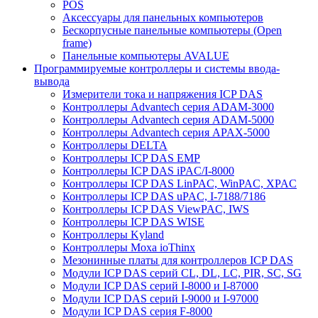
POS
Аксессуары для панельных компьютеров
Бескорпусные панельные компьютеры (Open
frame)
Панельные компьютеры AVALUE
Программируемые контроллеры и системы ввода-
вывода
Измерители тока и напряжения ICP DAS
Контроллеры Advantech серия ADAM-3000
Контроллеры Advantech серия ADAM-5000
Контроллеры Advantech серия APAX-5000
Контроллеры DELTA
Контроллеры ICP DAS EMP
Контроллеры ICP DAS iPAC/I-8000
Контроллеры ICP DAS LinPAC, WinPAC, XPAC
Контроллеры ICP DAS uPAC, I-7188/7186
Контроллеры ICP DAS ViewPAC, IWS
Контроллеры ICP DAS WISE
Контроллеры Kyland
Контроллеры Moxa ioThinx
Мезонинные платы для контроллеров ICP DAS
Модули ICP DAS серий CL, DL, LC, PIR, SC, SG
Модули ICP DAS серий I-8000 и I-87000
Модули ICP DAS серий I-9000 и I-97000
Модули ICP DAS серия F-8000