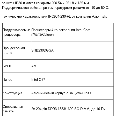
защиты IP30 и имеет габариты
200.54 x 251.8 x 185 мм
.
Поддерживается работа при температурном режиме от -10 до 50 С.
Технические характеристики IPC934-230-FL от компании Axiomtek:
Поддерживаемые
Процессоры 4-го поколения Intel Core
процессоры
i7/i5/i3/Celeron
Процессорная
SHB230DGGA
плата
БИОС
AMI
Чипсет
Intel Q87
Конструкция
Алюминиевый корпус с защитой IP30
Оперативная
2x 204-pin DDR3-1333/1600 SO-DIMM, до 16 Гб
память