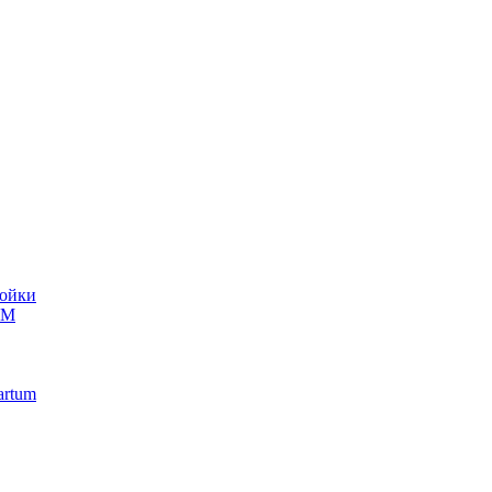
ойки
UM
artum