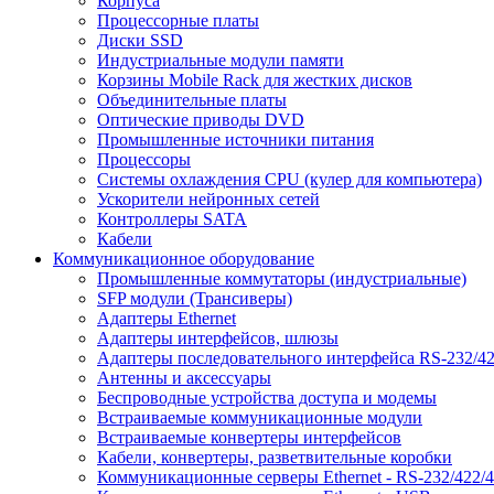
Корпуса
Процессорные платы
Диски SSD
Индустриальные модули памяти
Корзины Mobile Rack для жестких дисков
Объединительные платы
Оптические приводы DVD
Промышленные источники питания
Процессоры
Системы охлаждения CPU (кулер для компьютера)
Ускорители нейронных сетей
Контроллеры SATA
Кабели
Коммуникационное оборудование
Промышленные коммутаторы (индустриальные)
SFP модули (Трансиверы)
Адаптеры Ethernet
Адаптеры интерфейсов, шлюзы
Адаптеры последовательного интерфейса RS-232/42
Антенны и аксессуары
Беспроводные устройства доступа и модемы
Встраиваемые коммуникационные модули
Встраиваемые конвертеры интерфейсов
Кабели, конвертеры, разветвительные коробки
Коммуникационные серверы Ethernet - RS-232/422/