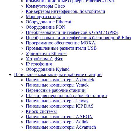
Коммуникационные серверы Ethernet - USB
Коммутаторы Cisco
Конвертеры интерфейсов, повторители
Маршрутизаторы
Оборудование Ethercat
Оборудование PON
Преобразователи интерфейсов в GSM / GPRS
Преобразователи интерфейсов в беспроводной Ether
Программное обеспечение MOXA
Промышленные разветвители USB
Удлинители Ethernet
Устройства ZigBee
IP телефония
Оборудование Kyland
Панельные компьютеры и рабочие станции
Панельные компьютеры Axiomtek
Панельные компьютеры Yentek
Переносные рабочие станции
Шасси для переносной рабочей станции
Панельные компьютеры Jetway
Панельные компьютеры ICP DAS
Киоск-системы
Панельные компьютеры AAEON
Панельные компьютеры Adlink
Панельные компьютеры Advantech