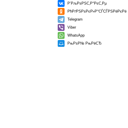
Р’РљРѕРЅС‚Р°РєС‚Рµ
РћРґРЅРѕРєР»Р°СЃСЃРЅРёРєРё
Telegram
Viber
WhatsApp
РњРѕР№ РњРёСЂ