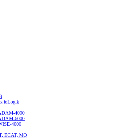
B
 ioLogik
я ADAM-4000
я ADAM-6000
 WISE-4000
ET, ECAT, MQ