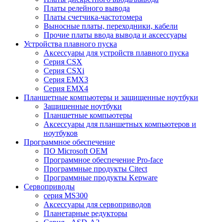
Платы релейного вывода
Платы счетчика-частотомера
Выносные платы, переходники, кабели
Прочие платы ввода вывода и аксессуары
Устройства плавного пуска
Аксессуары для устройств плавного пуска
Серия CSX
Серия CSXi
Серия EMX3
Серия EMX4
Планшетные компьютеры и защищенные ноутбуки
Защищенные ноутбуки
Планшетные компьютеры
Аксессуары для планшетных компьютеров и
ноутбуков
Программное обеспечение
ПО Microsoft OEM
Программное обеспечение Pro-face
Программные продукты Citect
Программные продукты Kepware
Сервоприводы
серия MS300
Аксессуары для сервоприводов
Планетарные редукторы