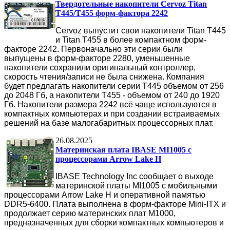
Твердотельные накопители Cervoz Titan
T445/T455 форм-фактора 2242
Cervoz выпустит свои накопители Titan T445
и Titan T455 в более компактном форм-
факторе 2242. Первоначально эти серии были
выпущены в форм-факторе 2280, уменьшенные
накопители сохранили оригинальный контроллер,
скорость чтения/записи не была снижена. Компания
будет предлагать накопители серии T445 объемом от 256
до 2048 Гб, а накопители T455 - объемом от 240 до 1920
Гб. Накопители размера 2242 всё чаще используются в
компактных компьютерах и при создании встраиваемых
решений на базе малогабаритных процессорных плат.
26.08.2025
Материнская плата IBASE MI1005 с
процессорами Arrow Lake H
IBASE Technology Inc сообщает о выходе
материнской платы MI1005 с мобильными
процессорами Arrow Lake H и оперативной памятью
DDR5-6400. Плата выполнена в форм-факторе Mini-ITX и
продолжает серию материнских плат M1000,
предназначенных для сборки компактных компьютеров и