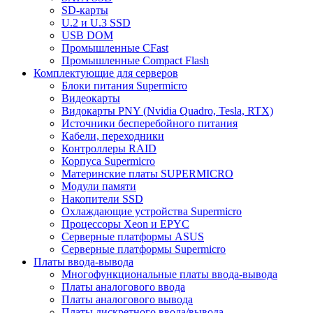
SD-карты
U.2 и U.3 SSD
USB DOM
Промышленные CFast
Промышленные Compact Flash
Комплектующие для серверов
Блоки питания Supermicro
Видеокарты
Видокарты PNY (Nvidia Quadro, Tesla, RTX)
Источники бесперебойного питания
Кабели, переходники
Контроллеры RAID
Корпуса Supermicro
Материнские платы SUPERMICRO
Модули памяти
Накопители SSD
Охлаждающие устройства Supermicro
Процессоры Xeon и EPYC
Серверные платформы ASUS
Серверные платформы Supermicro
Платы ввода-вывода
Многофункциональные платы ввода-вывода
Платы аналогового ввода
Платы аналогового вывода
Платы дискретного ввода/вывода