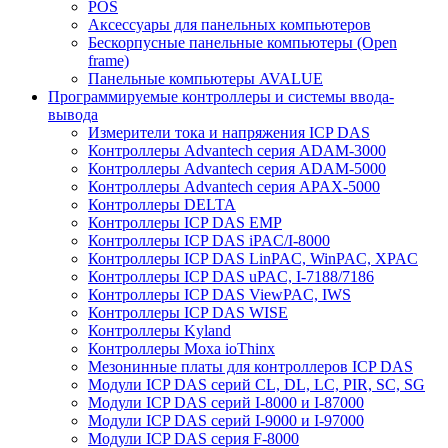
POS
Аксессуары для панельных компьютеров
Бескорпусные панельные компьютеры (Open
frame)
Панельные компьютеры AVALUE
Программируемые контроллеры и системы ввода-
вывода
Измерители тока и напряжения ICP DAS
Контроллеры Advantech серия ADAM-3000
Контроллеры Advantech серия ADAM-5000
Контроллеры Advantech серия APAX-5000
Контроллеры DELTA
Контроллеры ICP DAS EMP
Контроллеры ICP DAS iPAC/I-8000
Контроллеры ICP DAS LinPAC, WinPAC, XPAC
Контроллеры ICP DAS uPAC, I-7188/7186
Контроллеры ICP DAS ViewPAC, IWS
Контроллеры ICP DAS WISE
Контроллеры Kyland
Контроллеры Moxa ioThinx
Мезонинные платы для контроллеров ICP DAS
Модули ICP DAS серий CL, DL, LC, PIR, SC, SG
Модули ICP DAS серий I-8000 и I-87000
Модули ICP DAS серий I-9000 и I-97000
Модули ICP DAS серия F-8000