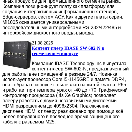
иных продуктов для промышленного сегмента рынка.
Компания позиционирует плату как платформу для
создания интерактивных информационных стендов,
Edge-серверов, систем АСУ. Как и другие платы серии,
MI1005 оснащается универсальными
последовательными интерфейсами RS-232/422/485 и
интерфейсом дискретного ввода-вывода.
21.08.2025
Контент-плеер IBASE SW-602-N в
герметичном корпусе
Компания IBASE Technology Inc выпустила
контент-плеер SW-602-N, предназначенный
для работы вне помещений в режиме 24/7. Новинка
использует процессор Core i5-1145GRE и память DDR4,
она собрана в корпусе с пылевлагозащитой класса IP65
и работает при температурах от -40 до +70. Графический
контроллер процессора (Iris Xe Graphics) позволяет
плееру работать с двумя независимыми дисплеями
HDMI разрешением до 4096x2304. Подключение
дисплеев HDMI к плееру реализовано при помощи всё
более популярного в последнее время защищенного
кабеля с разъемом M25.