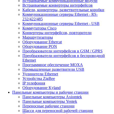
Встраиваемые коммуникационные модули
Встраиваемые конвертеры интерфейсов
Кабели, конвертеры, разветвительные коробки
Коммуникационные серверы Ethernet - RS-
232/422/485
Коммуникационные серверы Ethernet - USB
Коммутаторы Cisco
Конвертеры интерфейсов, повторители
Маршрутизаторы
Оборудование Ethercat
Оборудование PON
Преобразователи интерфейсов в GSM / GPRS
Преобразователи интерфейсов в беспроводной
Ethernet
Программное обеспечение MOXA
Промышленные разветвители USB
Удлинители Ethernet
Устройства ZigBee
IP телефония
Оборудование Kyland
Панельные компьютеры и рабочие станции
Панельные компьютеры Axiomtek
Панельные компьютеры Yentek
Переносные рабочие станции
Шасси для переносной рабочей станции