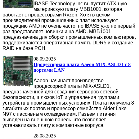
IBASE Technology Inc выпустит ATX-ную
материнскую плату MBB1001, которая
работает с процессорами Ryzen. Хотя в целом
производителей промышленных плат используют
продукцию AMD не очень часто, но IBASE уже не первый
раз представляет новинки и на AMD. MBB1001
предназначена для сборки промышленных компьютеров,
поддерживаются оперативная память DDR5 и создание
RAID на базе PCH.
08.09.2025
Процессорная плата Aaeon MIX-ASLD1 c 8
портами LAN
Aaeon начинает производство
процессорной платы MIX-ASLD1,
предназначенной для создания серверов сетевой
безопасности, шлюзов IoT и управления группами
устройств в промышленных условиях. Плата получила 8
гигабитных портов и процессор семейства Alder Lake
N97 с пассивным охлаждением. Разъем питания
выведен на внешнюю панель, что позволяет
устанавливать плату в компактные корпуса.
28.08.2025